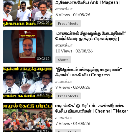
ஆவேசமாக பேசிய Anbil Magesh |
Press Meet | Trichy | Udhayanidhi
சாணக்யா
Arrest
6 Views
·
04/08/26
00:01:34
Press Meets
⁣'மாணவர்கள் மீது வழக்கு போடாதீர்கள்'
போர்க்கொடி தூக்கும் பிரகாஷ் ராஜ் |
#shorts | #chanakyaa
சாணக்யா
10 Views
·
02/08/26
00:02:12
Shorts
⁣“இதெல்லாம் எங்களுக்கு சாதாரணம்"
அசால்ட்டாக பேசிய Congress |
Thirunavukkarasar Pressmeet
சாணக்யா
9 Views
·
02/08/26
00:01:57
Press Meets
⁣மாமுல் கேட்டு மிரட்டல்... கண்ணீர் மல்க
பேசிய வியாபாரிகள் | Chennai TNagar
| TVK | VCK
சாணக்யா
7 Views
·
01/08/26
00:09:19