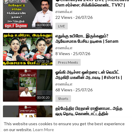
Dam சர்ச்சை; சிக்கிக்கொண்ட TVK? |
Modi | Rahul | Stalin | DMK | TVK
சாணக்யா
22 Views
·
26/07/26
00:00:00
LIVE
⁣எதுக்கு உயிரோட இருக்கனும்?
ஆவேசமாக பேசிய நடிகை | Sanam
Shetty | Chennai
சாணக்யா
8 Views
·
25/07/26
00:02:26
Press Meets
⁣ஓங்கி அடிச்சா ஒன்றரை டன் வெயிட்
அழகிரி மகளின் அடாவடி | #shorts |
#chanakyaa
சாணக்யா
68 Views
·
25/07/26
00:00:20
Shorts
⁣தர்மேந்திர பிரதான் ராஜினாமா.. அந்த
ஒரு நொடி, கொண்டாட்டத்தில்
கரப்பான்கள் | #shorts | #chanakyaa
சாணக்யா
This website uses cookies to ensure you get the best experience
16 Views
·
25/07/26
on our website.
Learn More