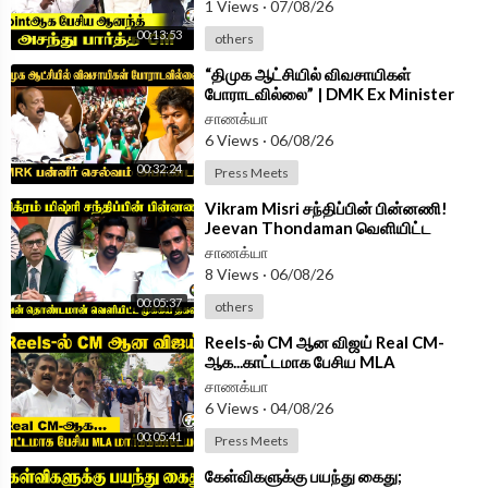
1 Views
·
07/08/26
00:13:53
others
Android App -
https://play.google.com/store/....apps/details?id=
com.
⁣“திமுக ஆட்சியில் விவசாயிகள்
போராடவில்லை” | DMK Ex Minister
MRK Panneer Selvam | Press Meet
சாணக்யா
|TVK Govt
6 Views
·
06/08/26
00:32:24
Press Meets
⁣Vikram Misri சந்திப்பின் பின்னணி!
Jeevan Thondaman வெளியிட்ட
முக்கிய தகவல் | India | Srilanka
சாணக்யா
8 Views
·
06/08/26
00:05:37
others
⁣Reels-ல் CM ஆன விஜய் Real CM-
ஆக...காட்டமாக பேசிய MLA
Markandeyan | Press Meet | dmk
சாணக்யா
6 Views
·
04/08/26
00:05:41
Press Meets
⁣கேள்விகளுக்கு பயந்து கைது;