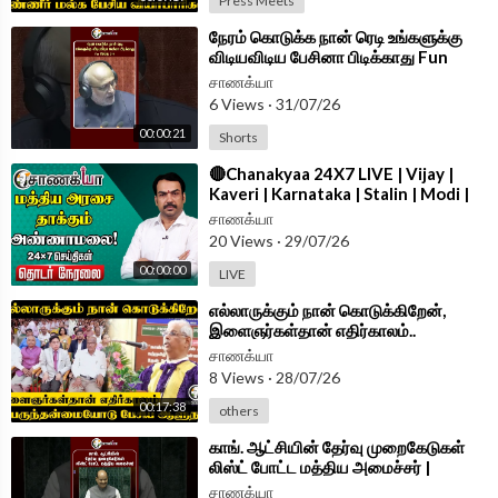
Press Meets
⁣நேரம் கொடுக்க நான் ரெடி உங்களுக்கு
விடியவிடிய பேசினா பிடிக்காது Fun
செய்த CPR | #shorts | #chanakyaa
சாணக்யா
6 Views
·
31/07/26
00:00:21
Shorts
⁣🔴Chanakyaa 24X7 LIVE | Vijay |
Kaveri | Karnataka | Stalin | Modi |
Rahul | EPS | Stalin | DMK TVK
சாணக்யா
20 Views
·
29/07/26
00:00:00
LIVE
⁣எல்லாருக்கும் நான் கொடுக்கிறேன்,
இளைஞர்கள்தான் எதிர்காலம்..
பெருந்தன்மையோடு பேசிய Governor
சாணக்யா
8 Views
·
28/07/26
00:17:38
others
⁣காங். ஆட்சியின் தேர்வு முறைகேடுகள்
லிஸ்ட் போட்ட மத்திய அமைச்சர் |
#shorts | #chanakyaa
சாணக்யா