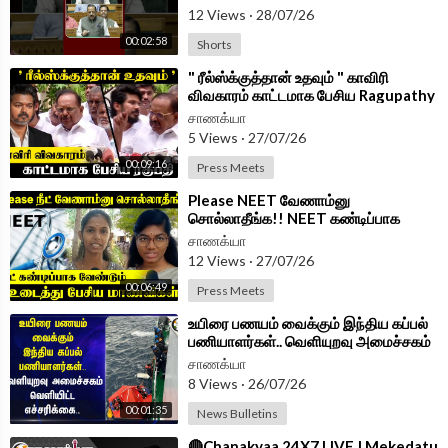
12 Views
·
28/07/26
00:02:58
Shorts
⁣" ரீல்ஸ்க்குத்தான் உதவும் " காவிரி
விவகாரம் காட்டமாக பேசிய Ragupathy
| Press Meet | DMK | TVK
சாணக்யா
5 Views
·
27/07/26
00:09:16
Press Meets
⁣Please NEET வேணாம்னு
சொல்லாதீங்க!! NEET கண்டிப்பாக
வேண்டும்?? உடைத்து பேசிய மாணவிகள்
சாணக்யா
| Tiruppur
12 Views
·
27/07/26
00:06:49
Press Meets
⁣உயிரை பணயம் வைக்கும் இந்திய கப்பல்
பணியாளர்கள்.. வெளியுறவு அமைச்சகம்
வெளியிட்ட எச்சரிக்கை..
சாணக்யா
8 Views
·
26/07/26
00:01:35
News Bulletins
⁣🔴Chanakyaa 24X7 LIVE | Mekedatu