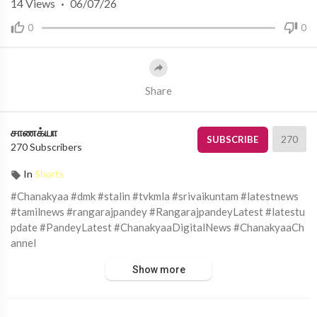
14
Views
·
06/07/26
0
0
Share
சாணக்யா
270
SUBSCRIBE
270 Subscribers
In
Shorts
#Chanakyaa #dmk #stalin #tvkmla #srivaikuntam #latestnews
#tamilnews #rangarajpandey #RangarajpandeyLatest #latestu
pdate #PandeyLatest #ChanakyaaDigitalNews #ChanakyaaCh
annel
Show more
சாணக்யா!
அரசியல், சமூக பிரச்சனை , அறிவியல் , கலாச்சாரம் , விளையாட்டு ,