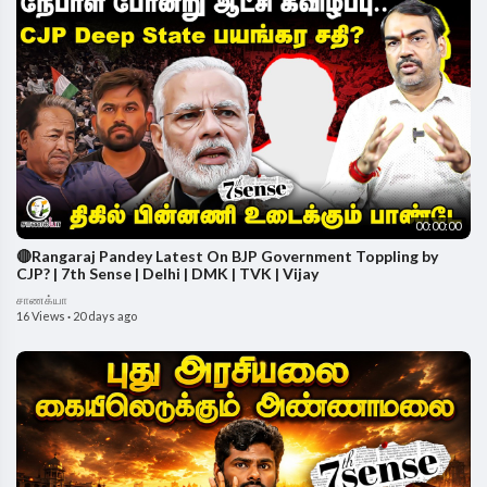
00:00:00
🔴Rangaraj Pandey Latest On BJP Government Toppling by
CJP? | 7th Sense | Delhi | DMK | TVK | Vijay
சாணக்யா
16 Views
·
20 days ago