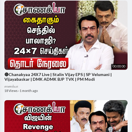
00:00:00
🔴Chanakyaa 24X7 Live | Stalin Vijay EPS | SP Velumani |
Vijayabaskar | DMK ADMK BJP TVK | PM Modi
சாணக்யா
18 Views
·
1 month ago