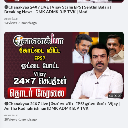
🔴Chanakyaa 24X7 LIVE | Vijay Stalin EPS | Senthil Balaji |
Breaking News | DMK ADMK BJP TVK | Modi
சாணக்யா
13 Views
·
1 month ago
00:00:00
🔴Chanakyaa 24X7 Live | கோட்டை விட்ட EPS? ஓட்டை போட்ட Vijay |
Anitha Radhakrishnan |DMK ADMK BJP TVK
சாணக்யா
28 Views
·
1 month ago