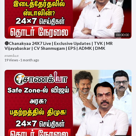
00:00:00
🔴Chanakyaa 24X7 Live | Exclusive Updates | TVK | MR
Vijayabaskar | CV Shanmugam | EPS | ADMK | DMK
சாணக்யா
19 Views
·
1 month ago