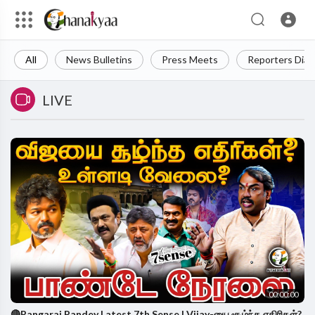
All
News Bulletins
Press Meets
Reporters Diar
LIVE
00:00:00
🔴Rangaraj Pandey Latest 7th Sense | Vijay-யை சூழ்ந்த எதிரிகள்?