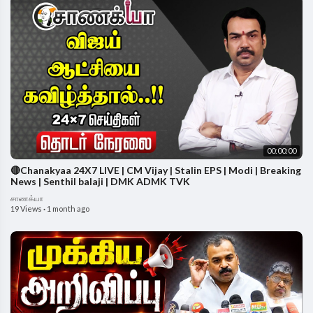
00:00:00
🔴Chanakyaa 24X7 LIVE | CM Vijay | Stalin EPS | Modi | Breaking
News | Senthil balaji | DMK ADMK TVK
சாணக்யா
19 Views
·
1 month ago