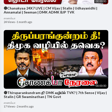
00:00:00
🔴Chanakyaa 24X7 LIVE | CM Vijay | Stalin | Udhayanidhi |
Annamalai | Seeman | DMK ADMK BJP TVK
சாணக்யா
24 Views
·
1 month ago
00:00:00
🔴Thiruparankundram தீ! DMK வழியில் TVK? | 7th Sense | Vijay |
Stalin | GR Swaminathan | TN Govt
சாணக்யா
17 Views
·
2 months ago