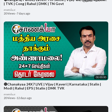
| TVK | Cong | Rahul | DMK | TN Govt
சாணக்யா
20 Views
·
7 days ago
00:00:00
🔴Chanakyaa 24X7 LIVE | Vijay | Kaveri | Karnataka | Stalin |
Modi | Rahul | EPS | Stalin | DMK TVK
சாணக்யா
20 Views
·
12 days ago