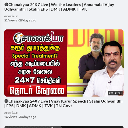
🔴Chanakyaa 24X7 Live | We the Leaders | Annamalai Vijay
Udhyanidhi | Stalin EPS | DMK | ADMK | TVK
சாணக்யா
21 Views
·
29 days ago
00:00:00
🔴Chanakyaa 24X7 Live | Vijay Karur Speech | Stalin Udhyanidhi
| EPS | DMK | ADMK | TVK | TN Govt
சாணக்யா
16 Views
·
30 days ago