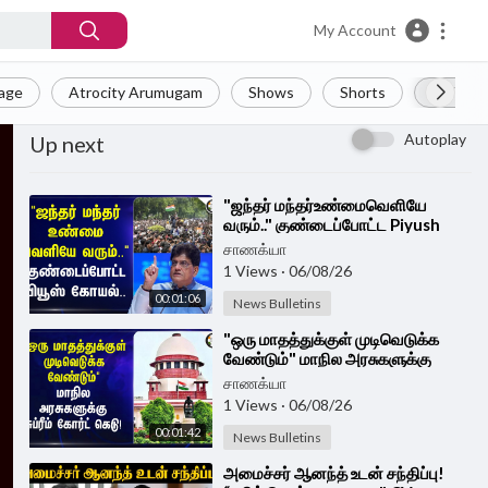
My Account
Page
Atrocity Arumugam
Shows
Shorts
LIVE
Autoplay
Up next
⁣"ஜந்தர் மந்தர்உண்மைவெளியே
வரும்.." குண்டைப்போட்ட Piyush
Goyal.. | CJP Protest
சாணக்யா
1 Views
·
06/08/26
00:01:06
News Bulletins
⁣"ஒரு மாதத்துக்குள் முடிவெடுக்க
வேண்டும்" மாநில அரசுகளுக்கு
Supreme Court கெடு!
சாணக்யா
1 Views
·
06/08/26
00:01:42
News Bulletins
⁣அமைச்சர் ஆனந்த் உடன் சந்திப்பு!