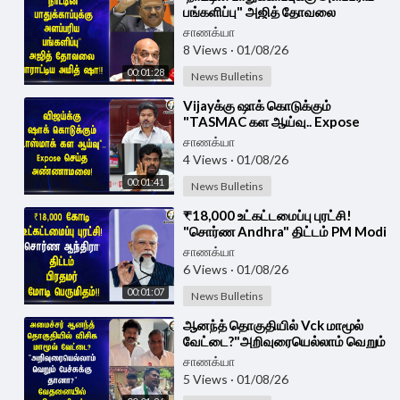
பங்களிப்பு" அஜித் தோவலை
பாராட்டிய அமித் ஷா!! | BJP
சாணக்யா
8 Views
·
01/08/26
00:01:28
News Bulletins
⁣Vijayக்கு ஷாக் கொடுக்கும்
"TASMAC கள ஆய்வு.. Expose
செய்த Annamalai! | Tamilnadu
சாணக்யா
4 Views
·
01/08/26
00:01:41
News Bulletins
⁣₹18,000 உட்கட்டமைப்பு புரட்சி!
"சொர்ண Andhra" திட்டம் PM Modi
பெருமிதம்!!
சாணக்யா
6 Views
·
01/08/26
00:01:07
News Bulletins
⁣ஆனந்த் தொகுதியில் Vck மாமூல்
வேட்டை?"அறிவுரையெல்லாம் வெறும்
பேச்சுக்கு தானா?" | T Nagar | TVK
சாணக்யா
Govt
5 Views
·
01/08/26