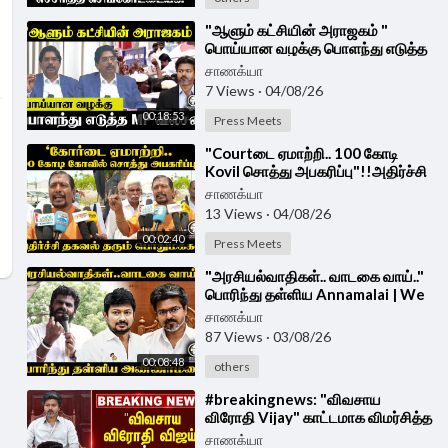
⁣"ஆளும் கட்சியின் அராஜகம் "
பொய்யான வழக்கு பொளந்து எடுத்த
MP Wilson| Press Meet |
சாணக்யா
Udhayanidhi Arrest
7 Views
·
04/08/26
00:18:53
Press Meets
⁣"Courtடை ஏமாற்றி.. 100 கோடி
Kovil சொத்து அபகரிப்பு"!!அதிர்ச்சி
தகவல் தரும் பொதுமக்கள் |
சாணக்யா
Coimbatore
13 Views
·
04/08/26
00:02:40
Press Meets
⁣"அரசியல்வாதிகள்.. வாடகை வாய்.."
பொரிந்து தள்ளிய Annamalai | We
The Leaders | Madurai
சாணக்யா
87 Views
·
03/08/26
00:08:48
others
⁣#breakingnews: "விவசாய
விரோதி Vijay" காட்டமாக விமர்சித்த
Stalin! | DMK | TVK
சாணக்யா