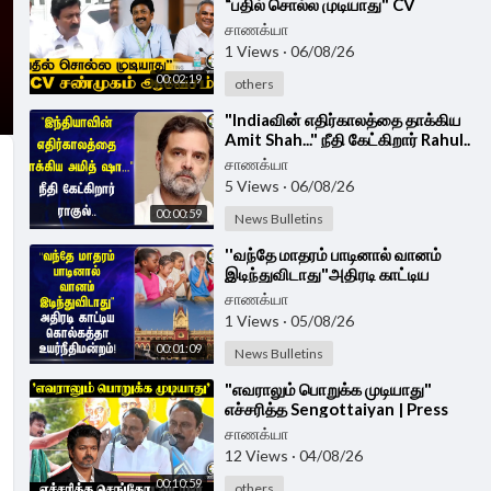
“பதில் சொல்ல முடியாது" CV
Sanmugam ஆவேசம் | Press Meet
சாணக்யா
1 Views
·
06/08/26
00:02:19
others
⁣"Indiaவின் எதிர்காலத்தை தாக்கிய
Amit Shah..." நீதி கேட்கிறார் Rahul..
| BJP | Congress
சாணக்யா
5 Views
·
06/08/26
00:00:59
News Bulletins
⁣''வந்தே மாதரம் பாடினால் வானம்
இடிந்துவிடாது"அதிரடி காட்டிய
Kolkatta Highcourt!
சாணக்யா
1 Views
·
05/08/26
00:01:09
News Bulletins
⁣"எவராலும் பொறுக்க முடியாது"
எச்சரித்த Sengottaiyan | Press
Meet | DMK | TVK | CM Vijay |
சாணக்யா
Udhayanidhi
12 Views
·
04/08/26
00:10:59
others