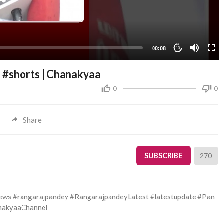
00:08
10
| #shorts | Chanakyaa
0
0
Share
SUBSCRIBE
270
news #rangarajpandey #RangarajpandeyLatest #latestupdate #Pan
nakyaaChannel