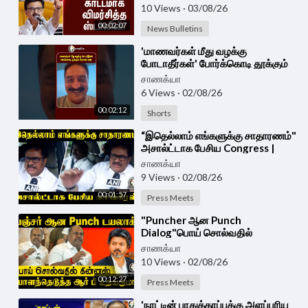
10 Views
·
03/08/26
00:02:07
News Bulletins
⁣'மாணவர்கள் மீது வழக்கு
போடாதீர்கள்' போர்க்கொடி தூக்கும்
பிரகாஷ் ராஜ் | #shorts |
சாணக்யா
#chanakyaa
6 Views
·
02/08/26
00:02:12
Shorts
⁣“இதெல்லாம் எங்களுக்கு சாதாரணம்"
அசால்ட்டாக பேசிய Congress |
Thirunavukkarasar Pressmeet
சாணக்யா
9 Views
·
02/08/26
00:01:57
Press Meets
⁣"Puncher ஆன Punch
Dialog"பொய் சொல்வதில்
Guinness | RB Udhayakumar
சாணக்யா
Latest Pressmeet | Tirunelveli
10 Views
·
02/08/26
00:12:27
Press Meets
⁣'நாட்டின் பாதுக்காப்புக்கு அளப்பரிய