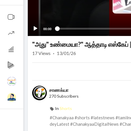
00:00
"அது" உண்மையா?" ஆத்தாடி எஸ்கேப் 
17
Views
·
13/01/26
சாணக்யா
270 Subscribers
In
Shorts
#Chanakyaa #shorts #latestnews #tamil
deyLatest #ChanakyaaDigitalNews #Cha