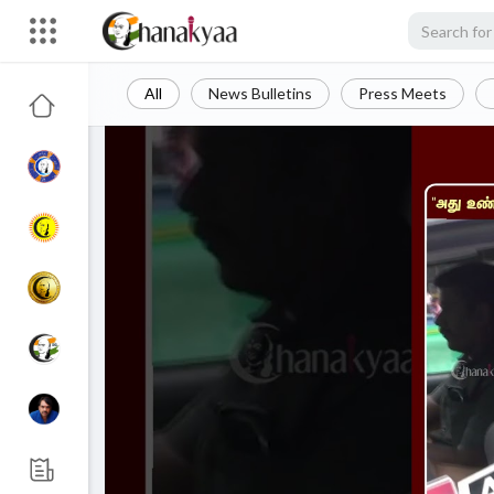
All
News Bulletins
Press Meets