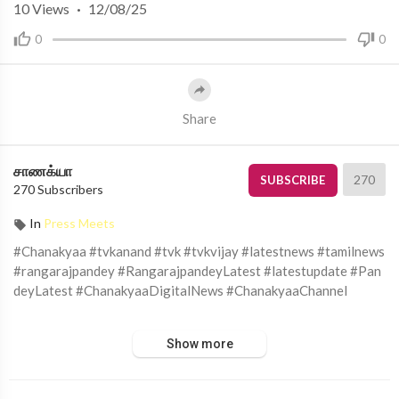
10
Views
·
12/08/25
0
0
Share
சாணக்யா
270
SUBSCRIBE
270 Subscribers
In
Press Meets
#Chanakyaa #tvkanand #tvk #tvkvijay #latestnews #tamilnews
#rangarajpandey #RangarajpandeyLatest #latestupdate #Pan
deyLatest #ChanakyaaDigitalNews #ChanakyaaChannel
சாணக்யா!
Show more
அரசியல், சமூக பிரச்சனை , அறிவியல் , கலாச்சாரம் , விளையாட்டு ,
சினிமா மற்றும் பொழுதுபோக்கு அம்சங்களை வழங்கும் ஊடகம்.