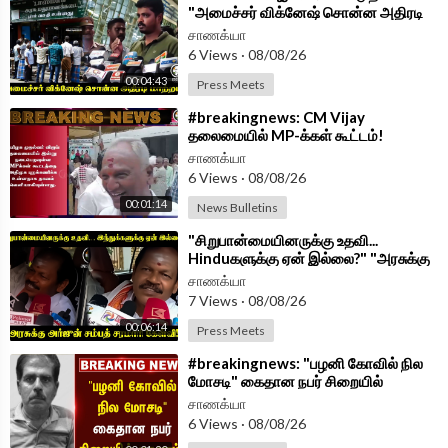
"அமைச்சர் விக்னேஷ் சொன்ன அதிரடி
மாற்றம்!" | Coimbatore
சாணக்யா
6 Views
·
08/08/26
00:04:43
Press Meets
⁣#breakingnews: CM Vijay
தலைமையில் MP-க்கள் கூட்டம்!
புறக்கணிக்கிறதா ADMK?
சாணக்யா
6 Views
·
08/08/26
00:01:14
News Bulletins
⁣"சிறுபான்மையினருக்கு உதவி...
Hinduகளுக்கு ஏன் இல்லை?" "அரசுக்கு
Arjun Sampath சரமாரி கேள்வி!"
சாணக்யா
7 Views
·
08/08/26
00:06:14
Press Meets
⁣#breakingnews: "பழனி கோவில் நில
மோசடி" கைதான நபர் சிறையில்
மரணம்!! | RIP
சாணக்யா
6 Views
·
08/08/26