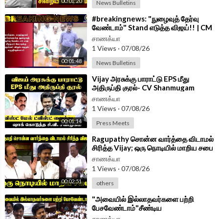
00:01:20
News Bulletins
⁣#breakingnews: "நுழைவுத் தேர்வு
வேண்டாம்" Stand எடுத்த விஜய்!! | CM
Vijay Letter To PM Modi
சாணக்யா
1 Views
·
07/08/26
00:01:48
News Bulletins
⁣Vijay அரசுக்கு பாராட்டு EPS மீது
அதிருப்தி குரல்- CV Shanmugam
PressMeet | ADMK | TVK |
சாணக்யா
1 Views
·
07/08/26
00:01:14
Press Meets
⁣Ragupathy சொன்ன வார்த்தை விடாமல்
சிரித்த Vijay; ஒரு நொடியில் மாறிய சபை
| TN Assembly 2026
சாணக்யா
1 Views
·
07/08/26
00:02:51
others
⁣"அவையில் இல்லாதவர்களை பற்றி
பேசவேண்டாம்"சீண்டிய
DMK;கொதித்தெழுந்த Congress | TN
சாணக்யா