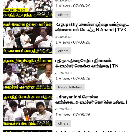
Assembly 2026
1 Views
·
07/08/26
00:02:49
others
⁣Ragupathy சொன்ன ஒற்றை வார்த்தை...
எரிமலையாய் வெடித்த N Anand | TVK
Govt | DMK | Assembly 2026
சாணக்யா
1 Views
·
07/08/26
00:19:03
others
⁣புதிதாக நிறைவேறிய தீர்மானம்.
அமைச்சர் சொன்ன வார்த்தை | TN
Assembly 2026 | DMK | TVK
சாணக்யா
1 Views
·
07/08/26
00:01:09
News Bulletins
⁣Udhayanidhi சொன்ன
வார்த்தை...அமைச்சர் கொடுத்த பதிலடி |
Minister Vinoth Speech TN
சாணக்யா
Assembly 2026
1 Views
·
07/08/26
00:03:14
others