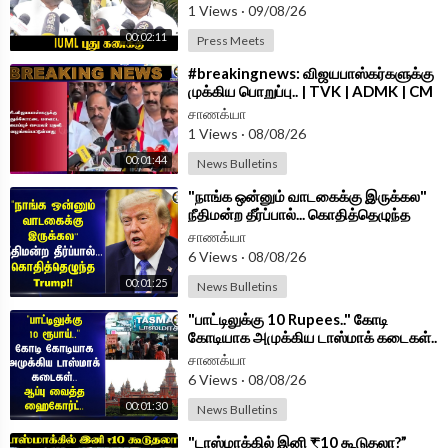
Follow Chanakyaa on Instagram -
https://www.instagram.com/
1 Views
·
09/08/26
chanakyaa_tv/?hl=en
00:02:11
Press Meets
Android App -
https://play.google.com/store/....apps/details?id=
⁣#breakingnews: விஜயபாஸ்கர்களுக்கு
com.
முக்கிய பொறுப்பு.. | TVK | ADMK | CM
Vijay
சாணக்யா
1 Views
·
08/08/26
00:01:44
News Bulletins
⁣"நாங்க ஒன்னும் வாடகைக்கு இருக்கல"
நீதிமன்ற தீர்ப்பால்... கொதித்தெழுந்த
Trump!! | USA
சாணக்யா
6 Views
·
08/08/26
00:01:25
News Bulletins
⁣"பாட்டிலுக்கு 10 Rupees.." கோடி
கோடியாக அமுக்கிய டாஸ்மாக் கடைகள்..
ஆப்பு வைத்த HighCourt
சாணக்யா
6 Views
·
08/08/26
00:01:30
News Bulletins
⁣"டாஸ்மாக்கில் இனி ₹10 கூடுதலா?”