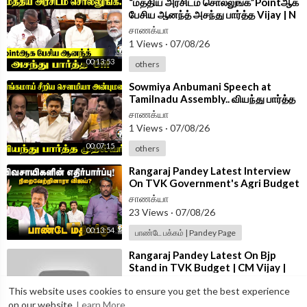
⁣“மத்திய அரசிடம் சொல்லுங்க”Pointஆக
பேசிய ஆனந்த் அசந்து பார்த்த Vijay | N
Anand Speech at TN Assembly
சாணக்யா
1 Views
·
07/08/26
00:13:53
others
⁣Sowmiya Anbumani Speech at
Tamilnadu Assembly.. வியந்து பார்த்த
CM Vijay | PMK | TVK
சாணக்யா
1 Views
·
07/08/26
00:07:15
others
⁣Rangaraj Pandey Latest Interview
On TVK Government's Agri Budget
| CM Vijay | EPS | Udhayanidhi |DMK
சாணக்யா
23 Views
·
07/08/26
00:13:54
பாண்டே பக்கம் | Pandey Page
⁣Rangaraj Pandey Latest On Bjp
Stand in TVK Budget | CM Vijay |
Nainar Nagenthran | Vinoth |
சாணக்யா
This website uses cookies to ensure you get the best experience
Wilson
9 Views
·
07/08/26
on our website.
Learn More