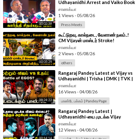
Udhayanidhi Arrest and Vaiko Book
Launch | TVK Govt | Congress
சாணக்யா
1 Views
·
05/08/26
00:02:39
Press Meets
⁣கூட்டுறவு, கால்நடை, வேளாண் நலம்..!
CM Vijayன் மாஸ்டர் Stroke!
அதிரடியாக அறிவித்த அமைச்சர் | TVK
சாணக்யா
GOVT
2 Views
·
05/08/26
00:05:29
others
⁣Rangaraj Pandey Latest at Vijay vs
Udhayanidhi | Trisha | DMK | TVK |
Stalin | Police | TN Govt
சாணக்யா
16 Views
·
04/08/26
00:24:22
பாண்டே பக்கம் | Pandey Page
⁣Rangaraj Pandey Latest |
Udhayanidhi-யை முடக்க Vijay
Sketch? | Vijay | Trisha | DMK | TVK
சாணக்யா
| TN Govt
12 Views
·
04/08/26
00:14:14