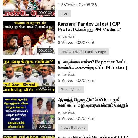
19 Views
·
02/08/26
00:00:00
LIVE
⁣Rangaraj Pandey Latest | CJP
Protest வென்றது PM Modiயா?
கரப்பானா? | NEET |Central Govt |
சாணக்யா
#AskPandey
8 Views
·
02/08/26
00:10:10
பாண்டே பக்கம் | Pandey Page
⁣நடவடிக்கை என்ன? Reporter கேட்ட
கேள்வி.. Look-க்கு விட்ட Minister |
Srinath
சாணக்யா
5 Views
·
02/08/26
00:01:17
Press Meets
⁣ஆனந்த் தொகுதியில் Vck மாமூல்
வேட்டை?"அறிவுரையெல்லாம் வெறும்
பேச்சுக்கு தானா?" | T Nagar | TVK
சாணக்யா
Govt
5 Views
·
01/08/26
00:01:26
News Bulletins
⁣சூறாவளியாய் சுற்றிய துப்பாக்கி! | TN