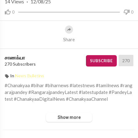
14
Views
·
12/08/25
0
0
Share
சாணக்யா
270
SUBSCRIBE
270 Subscribers
In
News Bulletins
#Chanakyaa #bihar #biharnews #latestnews #tamilnews #rang
arajpandey #RangarajpandeyLatest #latestupdate #PandeyLa
test #ChanakyaaDigitalNews #ChanakyaaChannel
சாணக்யா!
Show more
அரசியல், சமூக பிரச்சனை , அறிவியல் , கலாச்சாரம் , விளையாட்டு ,
சினிமா மற்றும் பொழுதுபோக்கு அம்சங்களை வழங்கும் ஊடகம்.