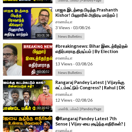
பாண்டே பக்கம் | Pandey Page
⁣பாஜக இடத்தை பிடித்த Prashanth
Kishor! பிஹாரில் அதிரடி மாற்றம் |
Bihar Election
சாணக்யா
3 Views
·
03/08/26
00:01:38
News Bulletins
⁣#breakingnews: Bihar இடைத்தேர்தல்‌
எதிர்பாராத திருப்பம் | By Election
2026
சாணக்யா
13 Views
·
03/08/26
00:00:52
News Bulletins
⁣Rangaraj Pandey Latest | Vijayக்கு
கட்டம்கட்டும் Congress? | Rahul | DK
Shivakumar | TVK | TN Govt
சாணக்யா
12 Views
·
02/08/26
00:20:42
பாண்டே பக்கம் | Pandey Page
⁣🔴Rangaraj Pandey Latest 7th
Sense | Vijay-யை சூழ்ந்த எதிரிகள்? |
TVK | Cong | Rahul | DMK | TN Govt
சாணக்யா