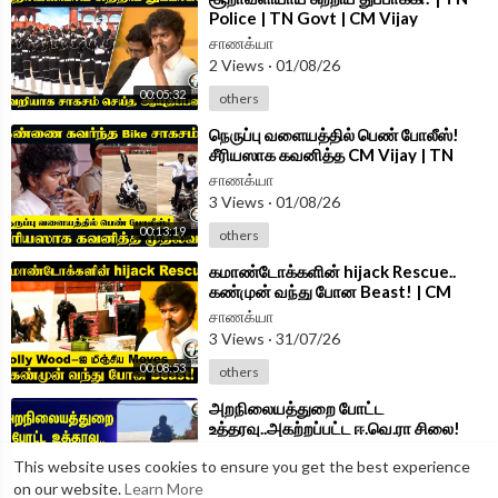
Police | TN Govt | CM Vijay
சாணக்யா
2 Views
·
01/08/26
00:05:32
others
⁣நெருப்பு வளையத்தில் பெண் போலீஸ்!
சீரியஸாக கவனித்த CM Vijay | TN
Police | TN Govt | Women
சாணக்யா
Empowerment
3 Views
·
01/08/26
00:13:19
others
⁣கமாண்டோக்களின் hijack Rescue..
கண்முன் வந்து போன Beast! | CM
Vijay | TN Police | TN Govt
சாணக்யா
3 Views
·
31/07/26
00:08:53
others
⁣அறநிலையத்துறை போட்ட
உத்தரவு..அகற்றப்பட்ட ஈ.வெ.ரா சிலை!
ஆடிப்போன திக.. | HRCE | TVK Govt
சாணக்யா
This website uses cookies to ensure you get the best experience
4 Views
·
31/07/26
on our website.
Learn More