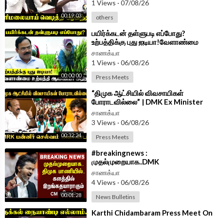
1 Views
·
07/08/26
chanakyaa_tv/?hl=en
00:19:03
others
Android App -
https://play.google.com/store/....apps/details?id=
⁣பயிர்க்கடன் தள்ளுபடி எப்போது?
com.
உற்பத்திக்கு புது ஐடியா!வேளாண்மை
உற்பத்தி ஆணையர் அதிரடி | TVK Govt
சாணக்யா
1 Views
·
06/08/26
00:00:00
Press Meets
⁣“திமுக ஆட்சியில் விவசாயிகள்
போராடவில்லை” | DMK Ex Minister
MRK Panneer Selvam | Press Meet
சாணக்யா
|TVK Govt
3 Views
·
06/08/26
00:32:24
Press Meets
⁣#breakingnews :
முதல்முறையாக..DMK
பாணியில்..களத்தில் இறங்க தயாராகும்
சாணக்யா
CM Vijay? | TVK Govt
4 Views
·
06/08/26
00:01:28
News Bulletins
⁣Karthi Chidambaram Press Meet On