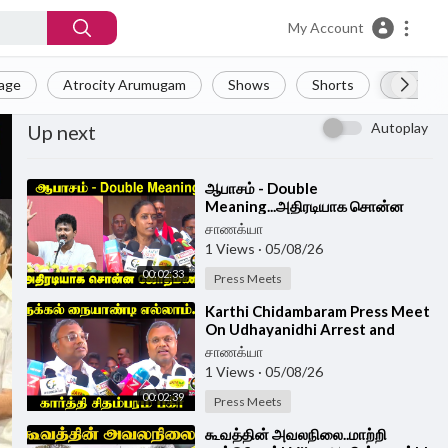
My Account
Page
Atrocity Arumugam
Shows
Shorts
LIVE
Autoplay
Up next
⁣ஆபாசம் - Double
Meaning...அதிரடியாக சொன்ன
Jothimani | Congress |
சாணக்யா
Udhayanidhi Arrest
1 Views
·
05/08/26
00:02:33
Press Meets
⁣Karthi Chidambaram Press Meet
On Udhayanidhi Arrest and
Vaiko Book Launch | TVK Govt |
சாணக்யா
Congress
1 Views
·
05/08/26
00:02:39
Press Meets
⁣கூவத்தின் அவலநிலை..மாற்றி