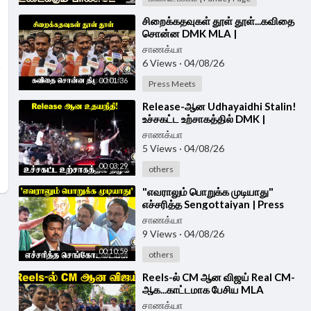
⁣சிறைக்கதவுகள் தூள் தூள்...கவிதை
சொன்ன DMK MLA |
Markandeyan Press Meet |
சாணக்யா
Udhayanidhi Stalin
6 Views
·
04/08/26
00:01:36
Press Meets
⁣Release-ஆன Udhayaidhi Stalin!
உச்சகட்ட உற்சாகத்தில் DMK |
Tanjore
சாணக்யா
5 Views
·
04/08/26
00:03:29
others
⁣"எவராலும் பொறுக்க முடியாது"
எச்சரித்த Sengottaiyan | Press
Meet | DMK | TVK | CM Vijay |
சாணக்யா
Udhayanidhi
9 Views
·
04/08/26
00:10:59
others
⁣Reels-ல் CM ஆன விஜய் Real CM-
ஆக...காட்டமாக பேசிய MLA
Markandeyan | Press Meet | dmk
சாணக்யா