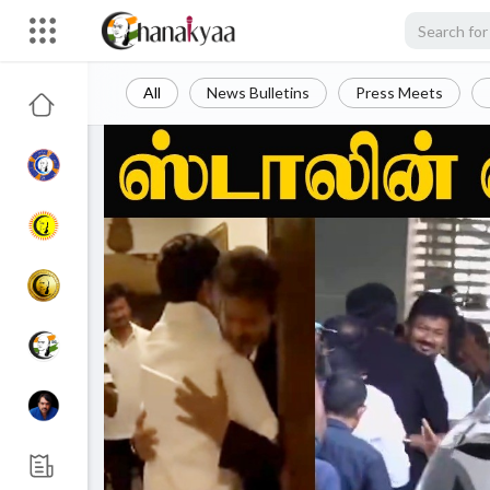
All
News Bulletins
Press Meets