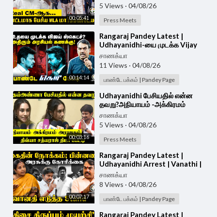
5 Views
·
04/08/26
00:05:41
Press Meets
⁣Rangaraj Pandey Latest |
Udhayanidhi-யை முடக்க Vijay
Sketch? | Vijay | Trisha | DMK |
சாணக்யா
TVK | TN Govt
11 Views
·
04/08/26
00:14:14
பாண்டே பக்கம் | Pandey Page
⁣Udhayanidhi பேசியதில் என்ன
தவறு?அநியாயம் -அக்கிரமம்
-அராஜகம் | Divya Sathyaraj Press
சாணக்யா
Meet | DMK
5 Views
·
04/08/26
00:03:16
Press Meets
⁣Rangaraj Pandey Latest |
Udhayanidhi Arrest | Vanathi |
Vijay | Trisha | TVK | DMK
சாணக்யா
8 Views
·
04/08/26
00:07:17
பாண்டே பக்கம் | Pandey Page
⁣Rangaraj Pandey Latest |