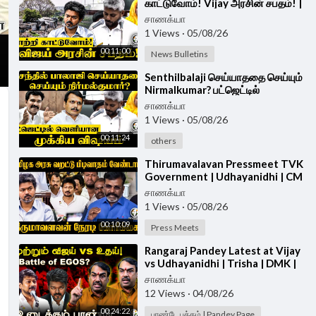
காட்டுவோம்! Vijay அரசின் சபதம்! |
CM Vijay | TVK Government
சாணக்யா
1 Views
·
05/08/26
00:11:00
News Bulletins
⁣Senthilbalaji செய்யாததை செய்யும்
Nirmalkumar? பட்ஜெட்டில்
வெளியான முக்கிய விஷயம் | TN
சாணக்யா
Assembly 2026
1 Views
·
05/08/26
00:11:24
others
⁣Thirumavalavan Pressmeet TVK
Government | Udhayanidhi | CM
Vijay | VCK
சாணக்யா
1 Views
·
05/08/26
00:10:09
Press Meets
⁣Rangaraj Pandey Latest at Vijay
vs Udhayanidhi | Trisha | DMK |
TVK | Stalin | Police | TN Govt
சாணக்யா
12 Views
·
04/08/26
00:24:22
பாண்டே பக்கம் | Pandey Page