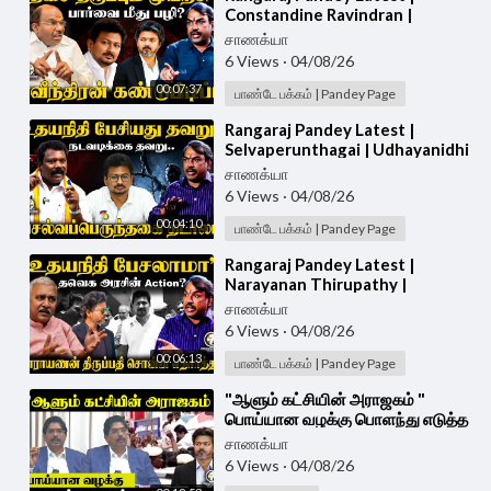
Constandine Ravindran |
Udhayanidhi Arrest | Vijay |
சாணக்யா
Trisha | DMK | TVK
6 Views
·
04/08/26
00:07:37
பாண்டே பக்கம் | Pandey Page
⁣Rangaraj Pandey Latest |
Selvaperunthagai | Udhayanidhi
Arrest | Vijay | Trisha | DMK |
சாணக்யா
TVK | Stalin
6 Views
·
04/08/26
00:04:10
பாண்டே பக்கம் | Pandey Page
⁣Rangaraj Pandey Latest |
Narayanan Thirupathy |
Udhayanidhi Arrest | Vijay |
சாணக்யா
Trisha | DMK | TVK
6 Views
·
04/08/26
00:06:13
பாண்டே பக்கம் | Pandey Page
⁣"ஆளும் கட்சியின் அராஜகம் "
பொய்யான வழக்கு பொளந்து எடுத்த
MP Wilson| Press Meet |
சாணக்யா
Udhayanidhi Arrest
6 Views
·
04/08/26