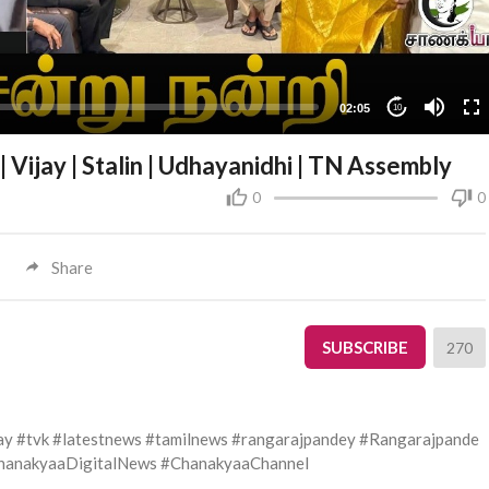
02:05
10
 | Vijay | Stalin | Udhayanidhi | TN Assembly
0
0
Share
SUBSCRIBE
270
jay #tvk #latestnews #tamilnews #rangarajpandey #Rangarajpande
ChanakyaaDigitalNews #ChanakyaaChannel