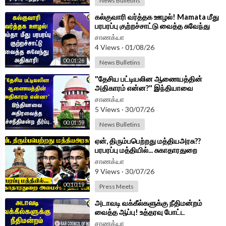
News Bulletins
⁣கல்குவாரி வர்த்தக ஊழல்! Mamata மீது
பரபரப்பு குற்றச்சாட்டு வைத்த சுவேந்து
அதிகாரி! | West Bengal
சாணக்யா
4 Views
·
01/08/26
00:01:26
News Bulletins
⁣"தேசிய பட்டியலின ஆணையத்தின்
அதிகாரம் என்ன?" இந்தியாவை
அதிரவைத்த Supreme Court தீர்ப்பு..
சாணக்யா
5 Views
·
30/07/26
00:01:59
News Bulletins
⁣ஏன், திரும்பபெற்றது மத்தியஅரசு??
பரபரப்பு மத்தியில்... சுகாதாரதுறை
அமைச்சர் திடீர் பேட்டி | Chennai
சாணக்யா
9 Views
·
30/07/26
00:10:19
Press Meets
⁣அடாவடி வக்கீல்களுக்கு நீதிமன்றம்
வைத்த ஆப்பு! உத்தரவு போட்ட
HighCourt!
சாணக்யா