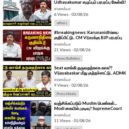
Udhayakumar எழுப்பும் பரபரப்பு கேள்வி!
| Madurai
சாணக்யா
6 Views
·
03/08/26
00:10:29
others
⁣#breakingnews: Karunanidhiயை
குறிப்பிட்டு.. CM Vijayக்கு BJP பரபரப்பு
கடிதம் | Mekedatu
சாணக்யா
21 Views
·
02/08/26
00:01:36
News Bulletins
⁣Seat வாங்கி தருவதற்காக காசு??
Vijayabaskar மீது குற்றச்சாட்டு.. ADMK
வேட்பாளர் பரபரப்பு பேட்டி
சாணக்யா
9 Views
·
02/08/26
00:03:26
Press Meets
⁣வஞ்சிக்கப்படும் Muslim பெண்கள்...
Modi கையில் முடிவு? SupremeCourt
பரபரப்பு உத்தரவு | India
சாணக்யா
11 Views
·
01/08/26
00:01:40