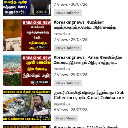
7 Views
·
30/07/26
00:01:31
News Bulletins
⁣#breakingnews : போக்சோ
வழக்குகளுக்கு கெடு.. அதிரவைத்த
Highcourt Order தீர்ப்பு..
சாணக்யா
7 Views
·
29/07/26
00:02:07
News Bulletins
⁣#breakingnews : Palani கோவில் நில
மோசடி.. நீதிமன்றம் அதிரடி உத்தரவு...
சாணக்யா
7 Views
·
29/07/26
00:00:48
News Bulletins
⁣குவாரியில் விதி மீறல் நடந்துள்ளதா? Sub
Collector பரபரப்பு பேட்டி | Coimbatore
சாணக்யா
6 Views
·
28/07/26
00:03:24
Press Meets
⁣#breakingnews: CM விஜய்..சீமான்