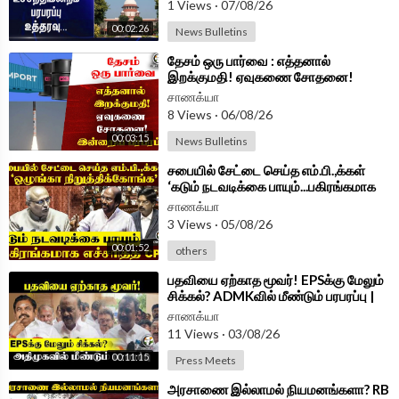
1 Views
·
07/08/26
Android App -
https://play.google.com/store/....apps/details?id=
00:02:26
News Bulletins
com.
⁣தேசம் ஒரு பார்வை : எத்தனால்
இறக்குமதி! ஏவுகணை சோதனை!
இன்றைய பரபரப்பு
சாணக்யா
8 Views
·
06/08/26
00:03:15
News Bulletins
⁣சபையில் சேட்டை செய்த எம்.பி.,க்கள்
‘கடும் நடவடிக்கை பாயும்...பகிரங்கமாக
எச்சரித்த CPR | Parliament
சாணக்யா
3 Views
·
05/08/26
00:01:52
others
⁣பதவியை ஏற்காத மூவர்! EPSக்கு மேலும்
சிக்கல்? ADMKவில் மீண்டும் பரபரப்பு |
SP Velumani Press Meet
சாணக்யா
11 Views
·
03/08/26
00:11:15
Press Meets
⁣அரசாணை இல்லாமல் நியமனங்களா? RB