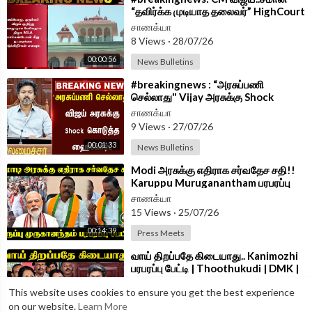
“தவிர்க்க முடியாத தலைவர்” HighCourt
பரபரப்பு கருத்து | Madurai
சாணக்யா
8 Views
·
28/07/26
00:00:56
News Bulletins
⁣#breakingnews : “அரசுப்பணி
செல்லாது" Vijay அரசுக்கு Shock
கொடுத்த Highcourt பரபரப்பு பின்னணி
சாணக்யா
9 Views
·
27/07/26
00:01:33
News Bulletins
⁣Modi அரசுக்கு எதிராக சர்வதேச சதி!!
Karuppu Muruganantham பரபரப்பு
பேட்டி | Tiruchirappalli
சாணக்யா
15 Views
·
25/07/26
00:14:39
Press Meets
⁣வாய் திறப்பதே கிடையாது.. Kanimozhi
பரபரப்பு பேட்டி | Thoothukudi | DMK |
CM Vijay
சாணக்யா
This website uses cookies to ensure you get the best experience
14 Views
·
25/07/26
on our website.
Learn More