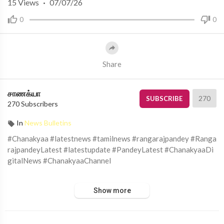
15
Views
·
07/07/26
0
0
Share
சாணக்யா
270
SUBSCRIBE
270 Subscribers
In
News Bulletins
#Chanakyaa #latestnews #tamilnews #rangarajpandey #Ranga
rajpandeyLatest #latestupdate #PandeyLatest #ChanakyaaDi
gitalNews #ChanakyaaChannel
சாணக்யா!
Show more
அரசியல், சமூக பிரச்சனை , அறிவியல் , கலாச்சாரம் , விளையாட்டு ,
சினிமா மற்றும் பொழுதுபோக்கு அம்சங்களை வழங்கும் ஊடகம்.