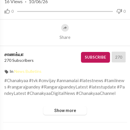
16
Views
·
10/06/26
0
0
Share
சாணக்யா
270
SUBSCRIBE
270 Subscribers
In
News Bulletins
#Chanakyaa #tvk #cmvijay #annamalai #latestnews #tamilnew
s #rangarajpandey #RangarajpandeyLatest #latestupdate #Pa
ndeyLatest #ChanakyaaDigitalNews #ChanakyaaChannel
சாணக்யா!
Show more
அரசியல், சமூக பிரச்சனை , அறிவியல் , கலாச்சாரம் , விளையாட்டு ,
சினிமா மற்றும் பொழுதுபோக்கு அம்சங்களை வழங்கும் ஊடகம்.