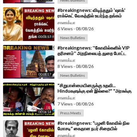
News Bulletins
⁣#breakingnews: விடிந்ததும் 'ஷாக்'
ராக்கெட் வேகத்தில் உயர்ந்த தங்கம்
விலை!! | Chennai
சாணக்யா
6 Views
·
08/08/26
00:01:17
News Bulletins
⁣#breakingnews: ''கோவில்களில் VIP
தரிசனம்'' அறநிலையத் துறை போட்ட
Strict ஆன உத்தரவு!!
சாணக்யா
8 Views
·
08/08/26
00:01:17
News Bulletins
⁣"சிறுபான்மையினருக்கு உதவி...
Hinduகளுக்கு ஏன் இல்லை?" "அரசுக்கு
Arjun Sampath சரமாரி கேள்வி!"
சாணக்யா
7 Views
·
08/08/26
00:06:14
Press Meets
⁣#breakingnews: "பழனி கோவில் நில
மோசடி" கைதான நபர் சிறையில்
மரணம்!! | RIP
சாணக்யா