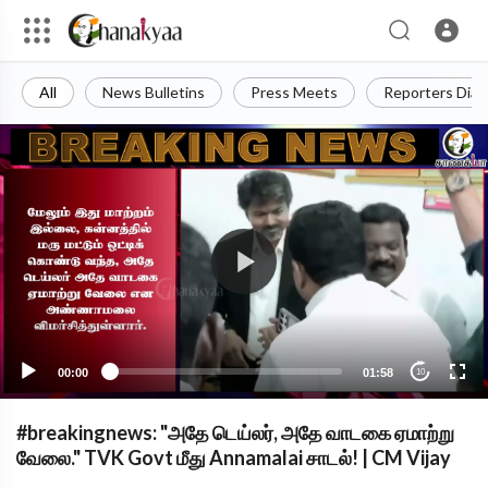
All
News Bulletins
Press Meets
Reporters Diar
00:00
01:58
10
#breakingnews: "அதே டெய்லர், அதே வாடகை ஏமாற்று
வேலை." TVK Govt மீது Annamalai சாடல்! | CM Vijay