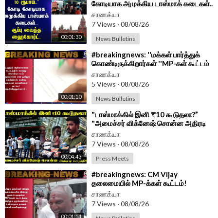
கோடியாக அமுக்கிய டாஸ்மாக் கடைகள்..
ஆப்பு வைத்த HighCourt
சாணக்யா
7 Views
·
08/08/26
00:01:30
News Bulletins
⁣#breakingnews: ''மக்கள் பார்த்துக்
கொண்டிருக்கிறார்கள் ''MP-கள் கூட்டம்
குறித்து மாணிக்கம் தாகூர்
சாணக்யா
5 Views
·
08/08/26
00:01:10
News Bulletins
⁣"டாஸ்மாக்கில் இனி ₹10 கூடுதலா?”
"அமைச்சர் விக்னேஷ் சொன்ன அதிரடி
மாற்றம்!" | Coimbatore
சாணக்யா
7 Views
·
08/08/26
00:04:43
Press Meets
⁣#breakingnews: CM Vijay
தலைமையில் MP-க்கள் கூட்டம்!
புறக்கணிக்கிறதா ADMK?
சாணக்யா
7 Views
·
08/08/26
00:01:14