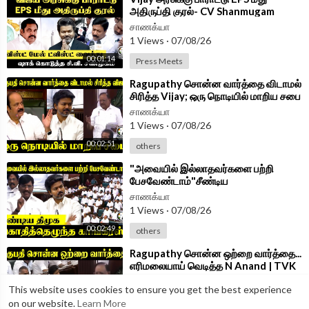
அதிருப்தி குரல்- CV Shanmugam
PressMeet | ADMK | TVK |
சாணக்யா
1 Views
·
07/08/26
00:01:14
Press Meets
⁣Ragupathy சொன்ன வார்த்தை விடாமல்
சிரித்த Vijay; ஒரு நொடியில் மாறிய சபை
| TN Assembly 2026
சாணக்யா
1 Views
·
07/08/26
00:02:51
others
⁣"அவையில் இல்லாதவர்களை பற்றி
பேசவேண்டாம்"சீண்டிய
DMK;கொதித்தெழுந்த Congress | TN
சாணக்யா
Assembly 2026
1 Views
·
07/08/26
00:02:49
others
⁣Ragupathy சொன்ன ஒற்றை வார்த்தை...
எரிமலையாய் வெடித்த N Anand | TVK
Govt | DMK | Assembly 2026
சாணக்யா
This website uses cookies to ensure you get the best experience
1 Views
·
07/08/26
on our website.
Learn More