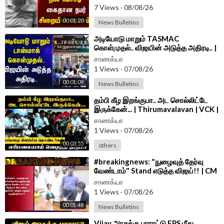
7 Views
·
08/08/26
00:01:20
News Bulletins
⁣அடியோடு மாறும் TASMAC
கொள்முதல்.. விஜயின் அடுத்த அதிரடி.. |
Minister Vignesh | TVK | TN Govt
சாணக்யா
1 Views
·
07/08/26
00:01:09
News Bulletins
⁣தம்பி கீழ இறங்குபா.. அட சொல்லிட்டே
இருக்கேன்... | Thirumavalavan | VCK |
Cuddalore | TN Govt
சாணக்யா
1 Views
·
07/08/26
00:03:55
others
⁣#breakingnews: "நுழைவுத் தேர்வு
வேண்டாம்" Stand எடுத்த விஜய்!! | CM
Vijay Letter To PM Modi
சாணக்யா
1 Views
·
07/08/26
00:01:48
News Bulletins
⁣Vijay அரசுக்கு பாராட்டு EPS மீது