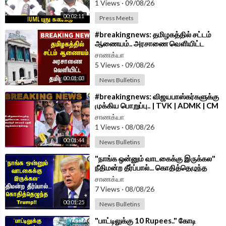
1 Views
·
09/08/26
Android App -
https://play.google.com/store/....apps/details?id=
00:02:11
Press Meets
com.
⁣#breakingnews: தமிழகத்தில் சட்டம்
ஆணையம்.. அரசாணை வெளியிட்ட
தமிழக அரசு..
சாணக்யா
5 Views
·
09/08/26
00:01:03
News Bulletins
⁣#breakingnews: விஜயபாஸ்கர்களுக்கு
முக்கிய பொறுப்பு.. | TVK | ADMK | CM
Vijay
சாணக்யா
1 Views
·
08/08/26
00:01:44
News Bulletins
⁣"நாங்க ஒன்னும் வாடகைக்கு இருக்கல"
நீதிமன்ற தீர்ப்பால்... கொதித்தெழுந்த
Trump!! | USA
சாணக்யா
7 Views
·
08/08/26
00:01:25
News Bulletins
⁣"பாட்டிலுக்கு 10 Rupees.." கோடி