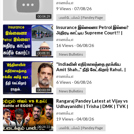
Nainar Nagenthran | Vinoth |
சாணக்யா
Follow Chanakyaa on Instagram -
https://www.instagram.com/
Wilson
9 Views
·
07/08/26
chanakyaa_tv/?hl=en
00:04:29
பாண்டே பக்கம் | Pandey Page
Follow Chanakyaa on arattai -
https://aratt.ai/@chanakyaa_tv
⁣Insurance இல்லைனா Petrol இல்லை?
Android App -
https://play.google.com/store/....apps/details?id=
அதிரடி காட்டிய Supreme Court!! |
Delhi
com.
சாணக்யா
16 Views
·
06/08/26
00:01:31
News Bulletins
⁣"Indiaவின் எதிர்காலத்தை தாக்கிய
Amit Shah..." நீதி கேட்கிறார் Rahul.. |
BJP | Congress
சாணக்யா
6 Views
·
06/08/26
00:00:59
News Bulletins
⁣Rangaraj Pandey Latest at Vijay vs
Udhayanidhi | Trisha | DMK | TVK |
Stalin | Police | TN Govt
சாணக்யா
19 Views
·
04/08/26
00:24:22
பாண்டே பக்கம் | Pandey Page