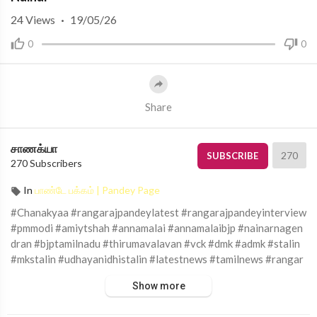
24
Views
·
19/05/26
0
0
Share
சாணக்யா
270
SUBSCRIBE
270 Subscribers
In
பாண்டே பக்கம் | Pandey Page
#Chanakyaa #rangarajpandeylatest #rangarajpandeyinterview
#pmmodi #amiytshah #annamalai #annamalaibjp #nainarnagen
dran #bjptamilnadu #thirumavalavan #vck #dmk #admk #stalin
#mkstalin #udhayanidhistalin #latestnews #tamilnews #rangar
ajpandey #RangarajpandeyLatest #latestupdate #PandeyLate
Show more
st #ChanakyaaDigitalNews #ChanakyaaChannel