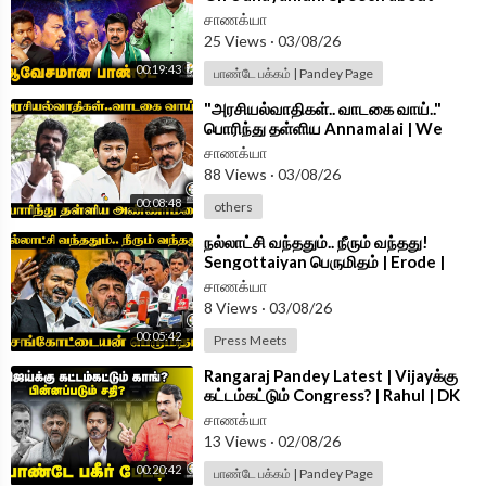
Trisha | DMK | TVK | CM Vijay |
சாணக்யா
Tanjore
25 Views
·
03/08/26
00:19:43
பாண்டே பக்கம் | Pandey Page
⁣"அரசியல்வாதிகள்.. வாடகை வாய்.."
பொரிந்து தள்ளிய Annamalai | We
The Leaders | Madurai
சாணக்யா
88 Views
·
03/08/26
00:08:48
others
⁣நல்லாட்சி வந்ததும்.. நீரும் வந்தது!
Sengottaiyan பெருமிதம் | Erode |
TVK | Latest Pressmeet
சாணக்யா
8 Views
·
03/08/26
00:05:42
Press Meets
⁣Rangaraj Pandey Latest | Vijayக்கு
கட்டம்கட்டும் Congress? | Rahul | DK
Shivakumar | TVK | TN Govt
சாணக்யா
13 Views
·
02/08/26
00:20:42
பாண்டே பக்கம் | Pandey Page