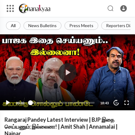
All
News Bulletins
Press Meets
Reporters Diar
00:00
18:43
10
Rangaraj Pandey Latest Interview | BJP இதை
செய்யணும்; இல்லைனா! | Amit Shah | Annamalai |
Nainar