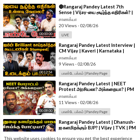
⁣🔴Rangaraj Pandey Latest 7th
Sense | Vijay-யை சூழ்ந்த எதிரிகள்? |
TVK | Cong | Rahul | DMK | TN Govt
சாணக்யா
20 Views
·
02/08/26
00:00:00
LIVE
⁣Rangaraj Pandey Latest Interview |
CM Vijay | Kaveri | Karnataka |
NEET | Stalin | DMK | TVK | ADMK
சாணக்யா
9 Views
·
02/08/26
00:12:54
பாண்டே பக்கம் | Pandey Page
⁣Rangaraj Pandey Latest | NEET
Protest அரசியலா? அக்கறையா? | PM
Modi | Dharmendra | CJP |
சாணக்யா
#AskPandey
11 Views
·
02/08/26
00:09:00
பாண்டே பக்கம் | Pandey Page
⁣Rangaraj Pandey Latest | Dhanush-
ஐ களமிறக்கும் BJP? | Vijay | TVK | PM
Modi | DMK | ADMK |#AskPandey
சாணக்யா
This website uses cookies to ensure you get the best experience