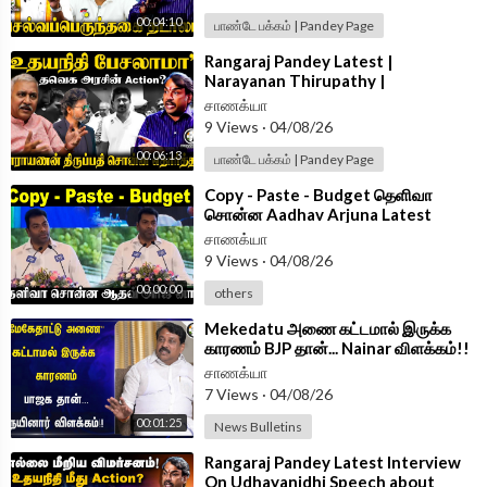
00:04:10
பாண்டே பக்கம் | Pandey Page
⁣Rangaraj Pandey Latest |
Narayanan Thirupathy |
Udhayanidhi Arrest | Vijay | Trisha |
சாணக்யா
DMK | TVK
9 Views
·
04/08/26
00:06:13
பாண்டே பக்கம் | Pandey Page
⁣Copy - Paste - Budget தெளிவா
சொன்ன Aadhav Arjuna Latest
Speech | TVK
சாணக்யா
9 Views
·
04/08/26
00:00:00
others
⁣Mekedatu அணை கட்டமால் இருக்க
காரணம் BJP தான்... Nainar விளக்கம்!!
| CM Vijay | DK Shivakumar
சாணக்யா
7 Views
·
04/08/26
00:01:25
News Bulletins
⁣Rangaraj Pandey Latest Interview
On Udhayanidhi Speech about