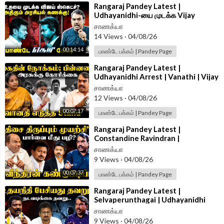
⁣Rangaraj Pandey Latest |
Udhayanidhi-யை முடக்க Vijay
Sketch? | Vijay | Trisha | DMK | TVK
சாணக்யா
| TN Govt
14 Views
·
04/08/26
00:14:14
பாண்டே பக்கம் | Pandey Page
⁣Rangaraj Pandey Latest |
Udhayanidhi Arrest | Vanathi | Vijay
| Trisha | TVK | DMK
சாணக்யா
12 Views
·
04/08/26
00:07:17
பாண்டே பக்கம் | Pandey Page
⁣Rangaraj Pandey Latest |
Constandine Ravindran |
Udhayanidhi Arrest | Vijay | Trisha |
சாணக்யா
DMK | TVK
9 Views
·
04/08/26
00:07:37
பாண்டே பக்கம் | Pandey Page
⁣Rangaraj Pandey Latest |
Selvaperunthagai | Udhayanidhi
Arrest | Vijay | Trisha | DMK | TVK |
சாணக்யா
Stalin
9 Views
·
04/08/26