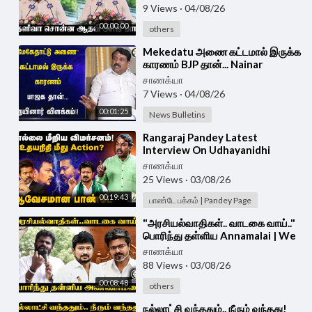
9 Views
·
04/08/26
00:00:00
others
⁣Mekedatu அணை கட்டமால் இருக்க
காரணம் BJP தான்... Nainar
விளக்கம்!! | CM Vijay | DK
சாணக்யா
Shivakumar
7 Views
·
04/08/26
00:01:25
News Bulletins
⁣Rangaraj Pandey Latest
Interview On Udhayanidhi
Speech about Trisha | DMK |
சாணக்யா
TVK | CM Vijay | Tanjore
25 Views
·
03/08/26
00:19:43
பாண்டே பக்கம் | Pandey Page
⁣"அரசியல்வாதிகள்.. வாடகை வாய்.."
பொரிந்து தள்ளிய Annamalai | We
The Leaders | Madurai
சாணக்யா
88 Views
·
03/08/26
00:08:48
others
⁣நல்லாட்சி வந்ததும்.. நீரும் வந்தது!