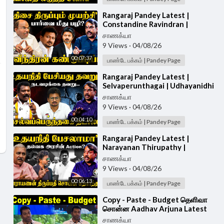
⁣Rangaraj Pandey Latest |
Constandine Ravindran |
Udhayanidhi Arrest | Vijay |
சாணக்யா
Trisha | DMK | TVK
9 Views
·
04/08/26
00:07:37
பாண்டே பக்கம் | Pandey Page
⁣Rangaraj Pandey Latest |
Selvaperunthagai | Udhayanidhi
Arrest | Vijay | Trisha | DMK |
சாணக்யா
TVK | Stalin
9 Views
·
04/08/26
00:04:10
பாண்டே பக்கம் | Pandey Page
⁣Rangaraj Pandey Latest |
Narayanan Thirupathy |
Udhayanidhi Arrest | Vijay |
சாணக்யா
Trisha | DMK | TVK
9 Views
·
04/08/26
00:06:13
பாண்டே பக்கம் | Pandey Page
⁣Copy - Paste - Budget தெளிவா
சொன்ன Aadhav Arjuna Latest
Speech | TVK
சாணக்யா