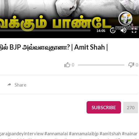
14:05
10
ில் BJP அவ்வளவுதானா? | Amit Shah |
0
0
Share
SUBSCRIBE
270
arajpandeyinterview #annamalai #annamalaibjp #amitshah #nainar