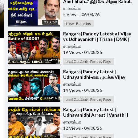
Amit Shah..." நீதி கேட்கிறார் Rahul..
| BJP | Congress
சாணக்யா
5 Views
·
06/08/26
00:00:59
News Bulletins
⁣Rangaraj Pandey Latest at Vijay
vs Udhayanidhi | Trisha | DMK |
TVK | Stalin | Police | TN Govt
சாணக்யா
19 Views
·
04/08/26
00:24:22
பாண்டே பக்கம் | Pandey Page
⁣Rangaraj Pandey Latest |
Udhayanidhi-யை முடக்க Vijay
Sketch? | Vijay | Trisha | DMK |
சாணக்யா
TVK | TN Govt
14 Views
·
04/08/26
00:14:14
பாண்டே பக்கம் | Pandey Page
⁣Rangaraj Pandey Latest |
Udhayanidhi Arrest | Vanathi |
Vijay | Trisha | TVK | DMK
சாணக்யா
12 Views
·
04/08/26
00:07:17
பாண்டே பக்கம் | Pandey Page