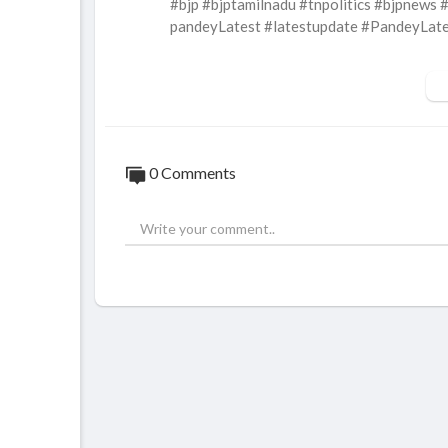
#bjp #bjptamilnadu #tnpolitics #bjpnews
pandeyLatest #latestupdate #PandeyLat
சாணக்யா!
அரசியல், சமூக பிரச்சனை , அறிவியல் , கலாச
ங்கும் ஊடகம்.
0 Comments
A Tamil media channel focusing on ,
Politics, Social issues, Science , Culture,
Connect with Chanakyaa:
SUBSCRIBE US to get the latest news upd
Visit Chanakyaa Website -
https://chanaky
Like Chanakyaa on Facebook -
https://ww
Follow Chanakyaa on Twitter -
https://tw
Follow Chanakyaa on Instagram -
https:/