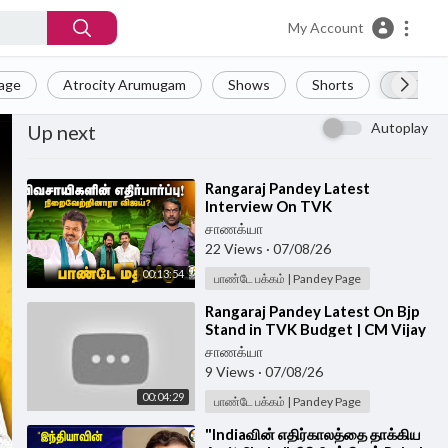
My Account
Page
Atrocity Arumugam
Shows
Shorts
LIVE
Autoplay
Up next
⁣Rangaraj Pandey Latest
Interview On TVK
Government's Agri Budget | CM
சாணக்யா
Vijay | EPS | Udhayanidhi |DMK
22 Views
·
07/08/26
00:13:54
பாண்டே பக்கம் | Pandey Page
⁣Rangaraj Pandey Latest On Bjp
Stand in TVK Budget | CM Vijay
| Nainar Nagenthran | Vinoth |
சாணக்யா
Wilson
9 Views
·
07/08/26
00:04:29
பாண்டே பக்கம் | Pandey Page
⁣"Indiaவின் எதிர்காலத்தை தாக்கிய