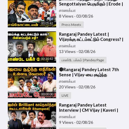
Sengottaiyan பெருமிதம் | Erode |
TVK | Latest Pressmeet
சாணக்யா
8 Views
·
03/08/26
00:05:42
Press Meets
⁣Rangaraj Pandey Latest |
Vijayக்கு கட்டம்கட்டும் Congress? |
Rahul | DK Shivakumar | TVK |
சாணக்யா
TN Govt
13 Views
·
02/08/26
00:20:42
பாண்டே பக்கம் | Pandey Page
⁣🔴Rangaraj Pandey Latest 7th
Sense | Vijay-யை சூழ்ந்த
எதிரிகள்? | TVK | Cong | Rahul |
சாணக்யா
DMK | TN Govt
20 Views
·
02/08/26
00:00:00
LIVE
⁣Rangaraj Pandey Latest
Interview | CM Vijay | Kaveri |
Karnataka | NEET | Stalin | DMK |
சாணக்யா
TVK | ADMK
9 Views
·
02/08/26