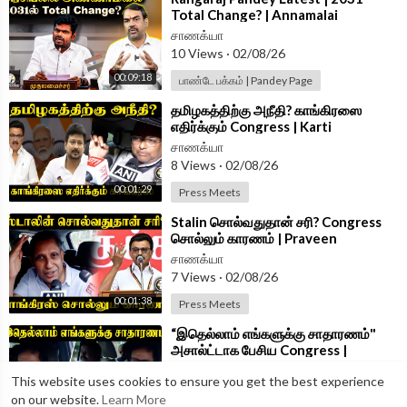
Total Change? | Annamalai
Udhayanidhi Vijay | DMK ADMK
சாணக்யா
TVK |#AskPandey
10 Views
·
02/08/26
00:09:18
பாண்டே பக்கம் | Pandey Page
⁣தமிழகத்திற்கு அநீதி? காங்கிரஸை
எதிர்க்கும் Congress | Karti
Chidambaram | Mekedatu | CWMA
சாணக்யா
8 Views
·
02/08/26
00:01:29
Press Meets
⁣Stalin சொல்வதுதான் சரி? Congress
சொல்லும் காரணம் | Praveen
Chakravarty
சாணக்யா
7 Views
·
02/08/26
00:01:38
Press Meets
⁣“இதெல்லாம் எங்களுக்கு சாதாரணம்"
அசால்ட்டாக பேசிய Congress |
Thirunavukkarasar Pressmeet
சாணக்யா
This website uses cookies to ensure you get the best experience
9 Views
·
02/08/26
on our website.
Learn More