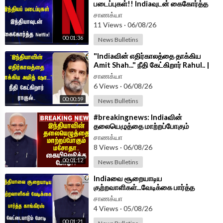
படைப்புகள்!! Indiaவுடன் கைகோர்த்த
Netflix! | Narendra Modi | Ted
சாணக்யா
Sarandos
11 Views
·
06/08/26
00:01:36
News Bulletins
⁣"Indiaவின் எதிர்காலத்தை தாக்கிய
Amit Shah..." நீதி கேட்கிறார் Rahul.. |
BJP | Congress
சாணக்யா
6 Views
·
06/08/26
00:00:59
News Bulletins
⁣#breakingnews: Indiaவின்
தலையெழுத்தை மாற்றப்போகும்
மசோதா.. கையிலெடுத்த Modi?? | Delhi
சாணக்யா
8 Views
·
06/08/26
00:01:12
News Bulletins
⁣Indiaவை சூறையாடிய
குற்றவாளிகள்...வேடிக்கை பார்த்த
Congress வேட்டையாடும் Modi | BJP
சாணக்யா
4 Views
·
05/08/26
00:01:21