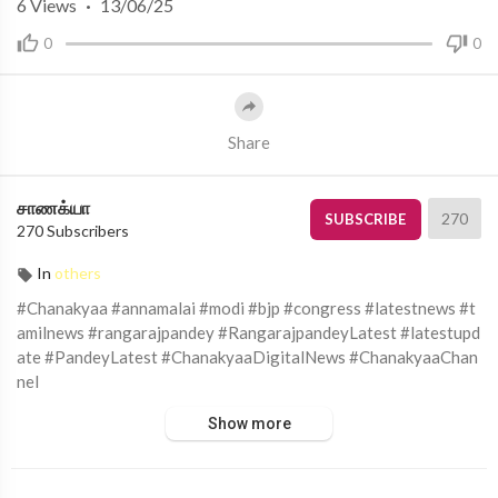
6
Views
·
13/06/25
0
0
Share
சாணக்யா
270
SUBSCRIBE
270 Subscribers
In
others
#Chanakyaa #annamalai #modi #bjp #congress #latestnews #t
amilnews #rangarajpandey #RangarajpandeyLatest #latestupd
ate #PandeyLatest #ChanakyaaDigitalNews #ChanakyaaChan
nel
Show more
சாணக்யா!
அரசியல், சமூக பிரச்சனை , அறிவியல் , கலாச்சாரம் , விளையாட்டு ,