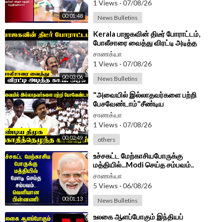
1 Views
·
07/08/26
Follow Chanakyaa on Instagram -
https://www.instagram.com/
00:01:48
News Bulletins
chanakyaa_tv/?hl=en
⁣Kerala பாஜகவின் திடீர் போராட்டம்,
Android App -
https://play.google.com/store/....apps/details?id=
போலீசாரை வைத்து விரட்டி அடித்த
Congress அரசு
com.
சாணக்யா
1 Views
·
07/08/26
00:03:06
News Bulletins
⁣"அவையில் இல்லாதவர்களை பற்றி
பேசவேண்டாம்"சீண்டிய
DMK;கொதித்தெழுந்த Congress | TN
சாணக்யா
Assembly 2026
1 Views
·
07/08/26
00:02:49
others
⁣உச்சகட்ட மேற்காசியபோருக்கு
மத்தியில்...Modi செய்த சம்பவம்..
வெளியான பின்னணி!
சாணக்யா
5 Views
·
06/08/26
00:01:13
News Bulletins
⁣உலகை ஆளப்போகும் இந்தியப்