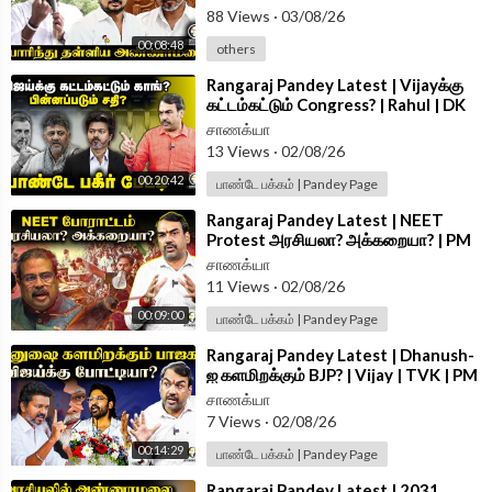
88 Views
·
03/08/26
00:08:48
others
⁣Rangaraj Pandey Latest | Vijayக்கு
கட்டம்கட்டும் Congress? | Rahul | DK
Shivakumar | TVK | TN Govt
சாணக்யா
13 Views
·
02/08/26
00:20:42
பாண்டே பக்கம் | Pandey Page
⁣Rangaraj Pandey Latest | NEET
Protest அரசியலா? அக்கறையா? | PM
Modi | Dharmendra | CJP |
சாணக்யா
#AskPandey
11 Views
·
02/08/26
00:09:00
பாண்டே பக்கம் | Pandey Page
⁣Rangaraj Pandey Latest | Dhanush-
ஐ களமிறக்கும் BJP? | Vijay | TVK | PM
Modi | DMK | ADMK |#AskPandey
சாணக்யா
7 Views
·
02/08/26
00:14:29
பாண்டே பக்கம் | Pandey Page
⁣Rangaraj Pandey Latest | 2031