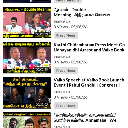
News Bulletins
⁣ஆபாசம் - Double
Meaning...அதிரடியாக சொன்ன
Jothimani | Congress | Udhayanidhi
சாணக்யா
Arrest
3 Views
·
05/08/26
00:02:33
Press Meets
⁣Karthi Chidambaram Press Meet On
Udhayanidhi Arrest and Vaiko Book
Launch | TVK Govt | Congress
சாணக்யா
3 Views
·
05/08/26
00:02:39
Press Meets
⁣Vaiko Speech at Vaiko Book Launch
Event | Rahul Gandhi | Congress |
Loksabha | Rajyasabha | Delhi
சாணக்யா
3 Views
·
05/08/26
00:33:05
Press Meets
⁣"அரசியல்வாதிகள்.. வாடகை வாய்.."
பொரிந்து தள்ளிய Annamalai | We
The Leaders | Madurai
சாணக்யா