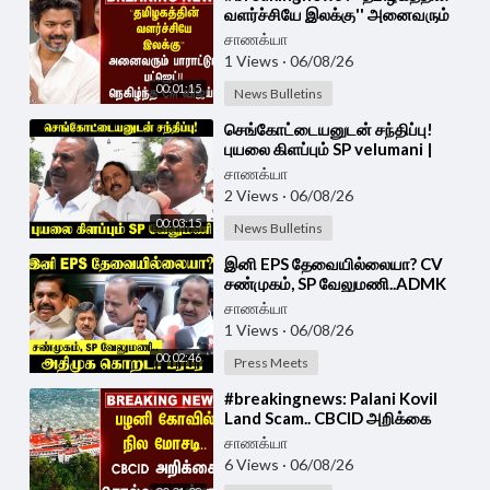
வளர்ச்சியே இலக்கு'' அனைவரும்
பாராட்டும் Budget!! நெகிழ்ந்த CM
சாணக்யா
Vijay!!
1 Views
·
06/08/26
00:01:15
News Bulletins
⁣செங்கோட்டையனுடன் சந்திப்பு!
புயலை கிளப்பும் SP velumani |
Press Meet | ADMK
சாணக்யா
2 Views
·
06/08/26
00:03:15
News Bulletins
⁣இனி EPS தேவையில்லையா? CV
சண்முகம், SP வேலுமணி..ADMK
கொறடா Agri Krishnamoorthy
சாணக்யா
Press Meet |
1 Views
·
06/08/26
00:02:46
Press Meets
⁣#breakingnews: Palani Kovil
Land Scam.. CBCID அறிக்கை
சொல்வது என்ன? | HRCE
சாணக்யா
6 Views
·
06/08/26