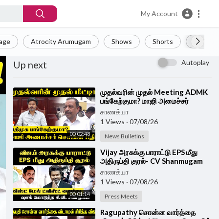
My Account
Page
Atrocity Arumugam
Shows
Shorts
LIVE
Autoplay
Up next
⁣முதல்வரின் முதல் Meeting ADMK
பங்கேற்குமா? மாஜி அமைச்சர்
சொன்ன பதில் | osmanikandan
சாணக்யா
pressmeet
1 Views
·
07/08/26
00:02:48
News Bulletins
⁣Vijay அரசுக்கு பாராட்டு EPS மீது
அதிருப்தி குரல்- CV Shanmugam
PressMeet | ADMK | TVK |
சாணக்யா
1 Views
·
07/08/26
00:01:14
Press Meets
⁣Ragupathy சொன்ன வார்த்தை