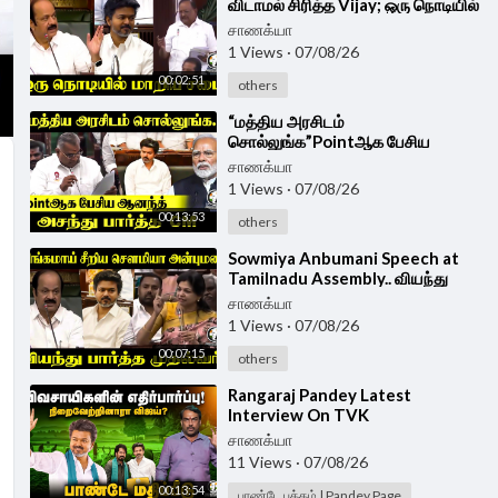
விடாமல் சிரித்த Vijay; ஒரு நொடியில்
மாறிய சபை | TN Assembly 2026
சாணக்யா
1 Views
·
07/08/26
00:02:51
others
⁣“மத்திய அரசிடம்
சொல்லுங்க”Pointஆக பேசிய
ஆனந்த் அசந்து பார்த்த Vijay | N
சாணக்யா
Anand Speech at TN Assembly
1 Views
·
07/08/26
00:13:53
others
⁣Sowmiya Anbumani Speech at
Tamilnadu Assembly.. வியந்து
பார்த்த CM Vijay | PMK | TVK
சாணக்யா
1 Views
·
07/08/26
00:07:15
others
⁣Rangaraj Pandey Latest
Interview On TVK
Government's Agri Budget | CM
சாணக்யா
Vijay | EPS | Udhayanidhi |DMK
11 Views
·
07/08/26
00:13:54
பாண்டே பக்கம் | Pandey Page