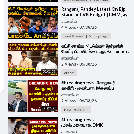
⁣Rangaraj Pandey Latest On Bjp
Stand in TVK Budget | CM Vijay
| Nainar Nagenthran | Vinoth |
சாணக்யா
Wilson
4 Views
·
07/08/26
00:04:29
பாண்டே பக்கம் | Pandey Page
⁣கட்சி தாவிய MLAக்கள் தேர்தலில்
போட்டியிட விடக்கூடாது..Parliament
வரை..அழுத்தம் கொடுக்கும் ADMK
சாணக்யா
2 Views
·
06/08/26
00:01:56
others
⁣#breakingnews : கோதாவரி -
காவிரி - குண்டாறு இணைப்பு
திட்டம்... தீர்வு சொன்ன Vijay...| TVK
சாணக்யா
Government
2 Views
·
06/08/26
00:02:00
News Bulletins
⁣#breakingnews :
முதல்முறையாக..DMK
பாணியில்..களத்தில் இறங்க
சாணக்யா