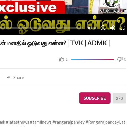
03:38
10
மக்கள் மனதில் ஓடுவது என்ன? | TVK | ADMK |
1
0
Share
SUBSCRIBE
270
dmk #latestnews #tamilnews #rangarajpandey #RangarajpandeyLat