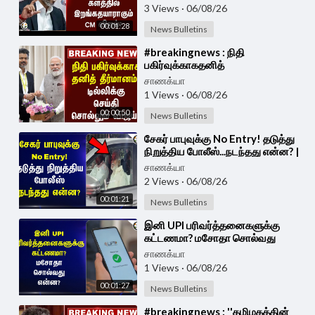
தயாராகும் CM Vijay? | TVK Govt
3 Views
·
06/08/26
00:01:28
News Bulletins
⁣#breakingnews : நிதி
பகிர்வுக்காகதனித்
தீர்மானம்..டில்லிக்கு செய்தி சொல்லும்
சாணக்யா
Vijay | TVK Government
1 Views
·
06/08/26
00:00:50
News Bulletins
⁣சேகர் பாபுவுக்கு No Entry! தடுத்து
நிறுத்திய போலீஸ்...நடந்தது என்ன? |
Tiruthani | HRCE
சாணக்யா
2 Views
·
06/08/26
00:01:21
News Bulletins
⁣இனி UPI பரிவர்த்தனைகளுக்கு
கட்டணமா? மசோதா சொல்வது
என்ன?
சாணக்யா
1 Views
·
06/08/26
00:01:27
News Bulletins
⁣#breakingnews : ''தமிழகத்தின்