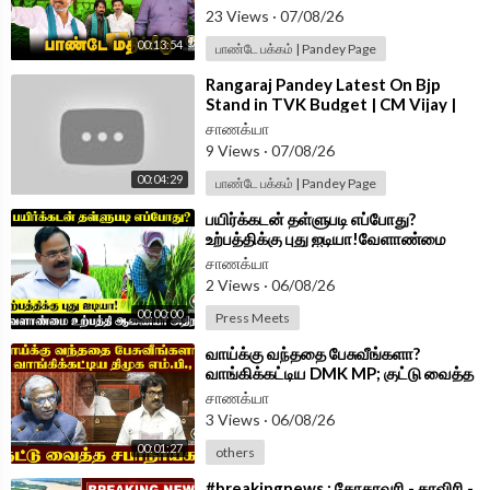
23 Views
·
07/08/26
00:13:54
பாண்டே பக்கம் | Pandey Page
⁣Rangaraj Pandey Latest On Bjp
Stand in TVK Budget | CM Vijay |
Nainar Nagenthran | Vinoth |
சாணக்யா
Wilson
9 Views
·
07/08/26
00:04:29
பாண்டே பக்கம் | Pandey Page
⁣பயிர்க்கடன் தள்ளுபடி எப்போது?
உற்பத்திக்கு புது ஐடியா!வேளாண்மை
உற்பத்தி ஆணையர் அதிரடி | TVK Govt
சாணக்யா
2 Views
·
06/08/26
00:00:00
Press Meets
⁣வாய்க்கு வந்ததை பேசுவீங்களா?
வாங்கிக்கட்டிய DMK MP; குட்டு வைத்த
சபாநாயகர் | Parliament 2026
சாணக்யா
3 Views
·
06/08/26
00:01:27
others
⁣#breakingnews : கோதாவரி - காவிரி -