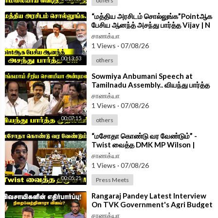
others
⁣“மத்திய அரசிடம் சொல்லுங்க”Pointஆக
பேசிய ஆனந்த் அசந்து பார்த்த Vijay | N
Anand Speech at TN Assembly
சாணக்யா
1 Views
·
07/08/26
00:13:53
others
⁣Sowmiya Anbumani Speech at
Tamilnadu Assembly.. வியந்து பார்த்த
CM Vijay | PMK | TVK
சாணக்யா
1 Views
·
07/08/26
00:07:15
others
⁣“மசோதா கொண்டு வர வேண்டும்” -
Twist வைத்த DMK MP Wilson |
Press Meet | Delhi
சாணக்யா
1 Views
·
07/08/26
00:05:21
Press Meets
⁣Rangaraj Pandey Latest Interview
On TVK Government's Agri Budget
| CM Vijay | EPS | Udhayanidhi |DMK
சாணக்யா