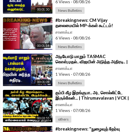
6 Views
·
08/08/26
Follow Chanakyaa on arattai -
https://aratt.ai/@chanakyaa_tv
00:01:30
News Bulletins
Android App -
https://play.google.com/store/....apps/details?id=
⁣#breakingnews: CM Vijay
com.
தலைமையில் MP-க்கள் கூட்டம்!
புறக்கணிக்கிறதா ADMK?
சாணக்யா
6 Views
·
08/08/26
00:01:14
News Bulletins
⁣அடியோடு மாறும் TASMAC
கொள்முதல்.. விஜயின் அடுத்த அதிரடி.. |
Minister Vignesh | TVK | TN Govt
சாணக்யா
1 Views
·
07/08/26
00:01:09
News Bulletins
⁣தம்பி கீழ இறங்குபா.. அட சொல்லிட்டே
இருக்கேன்... | Thirumavalavan | VCK |
Cuddalore | TN Govt
சாணக்யா
1 Views
·
07/08/26
00:03:55
others
⁣#breakingnews: "நுழைவுத் தேர்வு