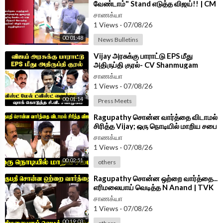
வேண்டாம்" Stand எடுத்த விஜய்!! | CM
Vijay Letter To PM Modi
சாணக்யா
1 Views
·
07/08/26
00:01:48
News Bulletins
⁣Vijay அரசுக்கு பாராட்டு EPS மீது
அதிருப்தி குரல்- CV Shanmugam
PressMeet | ADMK | TVK |
சாணக்யா
1 Views
·
07/08/26
00:01:14
Press Meets
⁣Ragupathy சொன்ன வார்த்தை விடாமல்
சிரித்த Vijay; ஒரு நொடியில் மாறிய சபை
| TN Assembly 2026
சாணக்யா
1 Views
·
07/08/26
00:02:51
others
⁣Ragupathy சொன்ன ஒற்றை வார்த்தை...
எரிமலையாய் வெடித்த N Anand | TVK
Govt | DMK | Assembly 2026
சாணக்யா
1 Views
·
07/08/26
00:19:03