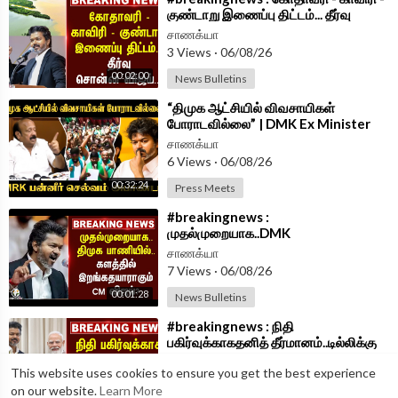
குண்டாறு இணைப்பு திட்டம்... தீர்வு
சொன்ன Vijay...| TVK Government
சாணக்யா
3 Views
·
06/08/26
00:02:00
News Bulletins
⁣“திமுக ஆட்சியில் விவசாயிகள்
போராடவில்லை” | DMK Ex Minister
MRK Panneer Selvam | Press Meet
சாணக்யா
|TVK Govt
6 Views
·
06/08/26
00:32:24
Press Meets
⁣#breakingnews :
முதல்முறையாக..DMK
பாணியில்..களத்தில் இறங்க தயாராகும்
சாணக்யா
CM Vijay? | TVK Govt
7 Views
·
06/08/26
00:01:28
News Bulletins
⁣#breakingnews : நிதி
பகிர்வுக்காகதனித் தீர்மானம்..டில்லிக்கு
செய்தி சொல்லும் Vijay | TVK
சாணக்யா
This website uses cookies to ensure you get the best experience
Government
3 Views
·
06/08/26
on our website.
Learn More