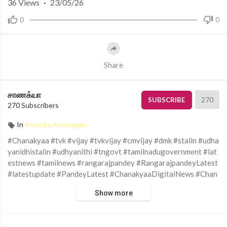
36
Views
·
23/05/26
0
0
Share
சாணக்யா
270
SUBSCRIBE
270 Subscribers
In
Atrocity Arumugam
#Chanakyaa #tvk #vijay #tvkvijay #cmvijay #dmk #stalin #udha
yanidhistalin #udhyanithi #tngovt #tamilnadugovernment #lat
estnews #tamilnews #rangarajpandey #RangarajpandeyLatest
#latestupdate #PandeyLatest #ChanakyaaDigitalNews #Chan
akyaaChannel
Show more
சாணக்யா!