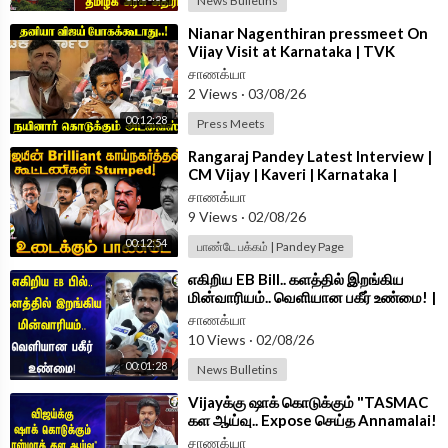
News Bulletins
⁣Nianar Nagenthiran pressmeet On
Vijay Visit at Karnataka | TVK
Government | CM Vijay | BJP
சாணக்யா
2 Views
·
03/08/26
00:12:28
Press Meets
⁣Rangaraj Pandey Latest Interview |
CM Vijay | Kaveri | Karnataka |
NEET | Stalin | DMK | TVK | ADMK
சாணக்யா
9 Views
·
02/08/26
00:12:54
பாண்டே பக்கம் | Pandey Page
⁣எகிறிய EB Bill.. களத்தில் இறங்கிய
மின்வாரியம்.. வெளியான பகீர் உண்மை! |
CTR NirmalKumar
சாணக்யா
10 Views
·
02/08/26
00:01:28
News Bulletins
⁣Vijayக்கு ஷாக் கொடுக்கும் "TASMAC
கள ஆய்வு.. Expose செய்த Annamalai!
| Tamilnadu
சாணக்யா