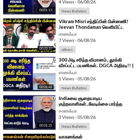
4 Views
·
06/08/26
Android App -
https://play.google.com/store/....apps/details?id=
00:01:13
News Bulletins
com.
⁣Vikram Misri சந்திப்பின் பின்னணி!
Jeevan Thondaman வெளியிட்ட
முக்கிய தகவல் | India | Srilanka
சாணக்யா
7 Views
·
06/08/26
00:05:37
others
⁣300 அடி சரிந்த விமானம்.. தூக்கி
வீசப்பட்ட பயணிகள்.. DGCA அதிரடி!! |
Flight DGCA Delhi
சாணக்யா
1 Views
·
05/08/26
00:01:44
News Bulletins
⁣Indiaவை சூறையாடிய
குற்றவாளிகள்...வேடிக்கை பார்த்த
Congress வேட்டையாடும் Modi | BJP
சாணக்யா
3 Views
·
05/08/26
00:01:21
News Bulletins
⁣வாகனங்கள்