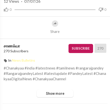
12
Views
·
07/07/26
0
0
Share
சாணக்யா
270
SUBSCRIBE
270 Subscribers
In
News Bulletins
#Chanakyaa #india #latestnews #tamilnews #rangarajpandey
#RangarajpandeyLatest #latestupdate #PandeyLatest #Chana
kyaaDigitalNews #ChanakyaaChannel
சாணக்யா!
Show more
அரசியல், சமூக பிரச்சனை , அறிவியல் , கலாச்சாரம் , விளையாட்டு ,
சினிமா மற்றும் பொழுதுபோக்கு அம்சங்களை வழங்கும் ஊடகம்.