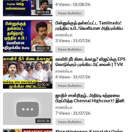
4 Views
·
01/08/26
00:01:41
News Bulletins
⁣பின்னுக்குத் தள்ளப்பட்ட Tamilnadu!
முந்திய உ.பி..!வெளியான அதிமுக்கிய
Data | TVK Govt
சாணக்யா
3 Views
·
31/07/26
00:02:39
News Bulletins
⁣காவிரி நீர் கிடைக்காது? விஜய்க்கு EPS
கொடுக்கும் முக்கிய அட்வைஸ் | TVK
Government | CM Vijay
சாணக்யா
4 Views
·
31/07/26
00:00:00
News Bulletins
⁣ஜாதிச் சான்றிதழ்.. அதிரடி உத்தரவை
பிறப்பித்த Chennai Highcourt! இனி
விசாரணை... | Tamilnadu
சாணக்யா
7 Views
·
31/07/26
00:01:36
News Bulletins
⁣#breakingnews: Karnataka செல்ல