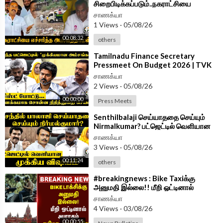
சிறைபிடிக்கப்படும்..நகராட்சியை
எச்சரித்த Aswathaman!! | Press
சாணக்யா
Meet | BJP Tamilnadu | TVK
1 Views
·
05/08/26
00:08:32
others
⁣Tamilnadu Finance Secretary
Pressmeet On Budget 2026 | TVK
Government
சாணக்யா
2 Views
·
05/08/26
00:00:00
Press Meets
⁣Senthilbalaji செய்யாததை செய்யும்
Nirmalkumar? பட்ஜெட்டில் வெளியான
முக்கிய விஷயம் | TN Assembly 2026
சாணக்யா
3 Views
·
05/08/26
00:11:24
others
⁣#breakingnews : Bike Taxiக்கு
அனுமதி இல்லை!! மீறி ஓட்டினால்
அபராதம் Tamilnadu Government
சாணக்யா
அதிரடி!!
4 Views
·
03/08/26
00:00:55