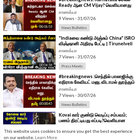
Ready ஆன CM Vijay? வெளியானது
முக்கிய List! | Mekedatu
சாணக்யா
9 Views
·
31/07/26
00:01:53
News Bulletins
⁣"Indiaவை கண்டு அஞ்சும் China" ISRO
விஞ்ஞானி அதிரடி பேட்டி | Tirunelveli
சாணக்யா
7 Views
·
31/07/26
00:04:58
Press Meets
⁣#breakingnews :செந்தில் பாலாஜிக்கு
எதிராக கேவியட் மனு, விடாமல் துரத்தும்
Tamilnadu Government |TVK
சாணக்யா
7 Views
·
30/07/26
00:00:45
News Bulletins
⁣Kovai கார் குண்டு வெடிப்பு சம்பவம்;
பணம் திரட்டியது எப்படி?வெளியான
அதிரவைக்கும் பின்னணி
சாணக்யா
This website uses cookies to ensure you get the best experience
8 Views
·
30/07/26
on our website.
Learn More