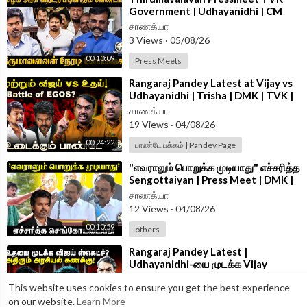
Government | Udhayanidhi | CM
Vijay | VCK
சாணக்யா
3 Views
·
05/08/26
00:10:09
Press Meets
⁣Rangaraj Pandey Latest at Vijay vs
Udhayanidhi | Trisha | DMK | TVK |
Stalin | Police | TN Govt
சாணக்யா
19 Views
·
04/08/26
00:24:22
பாண்டே பக்கம் | Pandey Page
⁣"எவராலும் பொறுக்க முடியாது" எச்சரித்த
Sengottaiyan | Press Meet | DMK |
TVK | CM Vijay | Udhayanidhi
சாணக்யா
12 Views
·
04/08/26
00:10:59
others
⁣Rangaraj Pandey Latest |
Udhayanidhi-யை முடக்க Vijay
Sketch? | Vijay | Trisha | DMK | TVK
சாணக்யா
This website uses cookies to ensure you get the best experience
| TN Govt
14 Views
·
04/08/26
on our website.
Learn More