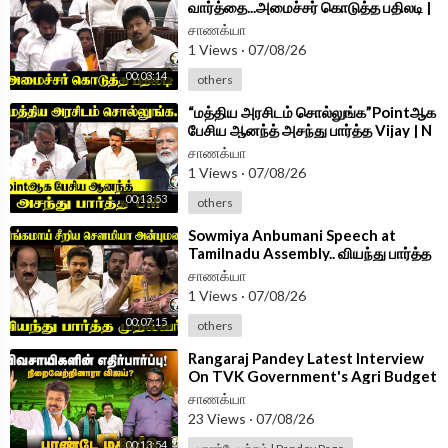
வார்த்தை...அமைச்சர் கொடுத்த பதிலடி |
Minister Vinoth Speech TN
சாணக்யா
Assembly 2026
1 Views
·
07/08/26
00:03:14
others
⁣“மத்திய அரசிடம் சொல்லுங்க”Pointஆக
பேசிய ஆனந்த் அசந்து பார்த்த Vijay | N
Anand Speech at TN Assembly
சாணக்யா
1 Views
·
07/08/26
00:13:53
others
⁣Sowmiya Anbumani Speech at
Tamilnadu Assembly.. வியந்து பார்த்த
CM Vijay | PMK | TVK
சாணக்யா
1 Views
·
07/08/26
00:07:15
others
⁣Rangaraj Pandey Latest Interview
On TVK Government's Agri Budget
| CM Vijay | EPS | Udhayanidhi |DMK
சாணக்யா
23 Views
·
07/08/26
00:13:54