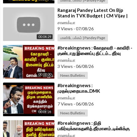
பாண்டே பக்கம் | Pandey Page
⁣Rangaraj Pandey Latest On Bjp
Stand in TVK Budget | CM Vijay |
Nainar Nagenthran | Vinoth |
சாணக்யா
Wilson
9 Views
·
07/08/26
00:04:29
பாண்டே பக்கம் | Pandey Page
⁣#breakingnews : கோதாவரி - காவிரி -
குண்டாறு இணைப்பு திட்டம்... தீர்வு
சொன்ன Vijay...| TVK Government
சாணக்யா
3 Views
·
06/08/26
00:02:00
News Bulletins
⁣#breakingnews :
முதல்முறையாக..DMK
பாணியில்..களத்தில் இறங்க தயாராகும்
சாணக்யா
CM Vijay? | TVK Govt
7 Views
·
06/08/26
00:01:28
News Bulletins
⁣#breakingnews : நிதி
பகிர்வுக்காகதனித் தீர்மானம்..டில்லிக்கு
செய்தி சொல்லும் Vijay | TVK
சாணக்யா