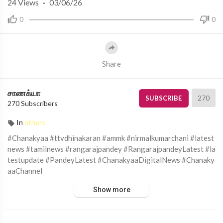
24
Views
·
03/06/26
0
0
Share
சாணக்யா
270
SUBSCRIBE
270 Subscribers
In
others
#Chanakyaa #ttvdhinakaran #ammk #nirmalkumarchani #latest
news #tamilnews #rangarajpandey #RangarajpandeyLatest #la
testupdate #PandeyLatest #ChanakyaaDigitalNews #Chanaky
aaChannel
Show more
சாணக்யா!
அரசியல், சமூக பிரச்சனை , அறிவியல் , கலாச்சாரம் , விளையாட்டு ,