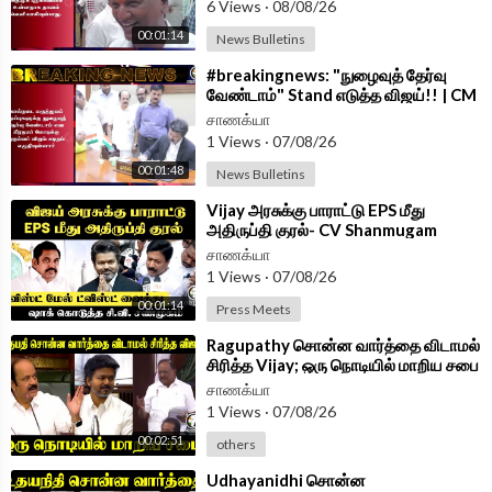
6 Views
·
08/08/26
00:01:14
News Bulletins
Android App -
https://play.google.com/store/....apps/details?id=
com.
⁣#breakingnews: "நுழைவுத் தேர்வு
வேண்டாம்" Stand எடுத்த விஜய்!! | CM
Vijay Letter To PM Modi
சாணக்யா
1 Views
·
07/08/26
00:01:48
News Bulletins
⁣Vijay அரசுக்கு பாராட்டு EPS மீது
அதிருப்தி குரல்- CV Shanmugam
PressMeet | ADMK | TVK |
சாணக்யா
1 Views
·
07/08/26
00:01:14
Press Meets
⁣Ragupathy சொன்ன வார்த்தை விடாமல்
சிரித்த Vijay; ஒரு நொடியில் மாறிய சபை
| TN Assembly 2026
சாணக்யா
1 Views
·
07/08/26
00:02:51
others
⁣Udhayanidhi சொன்ன