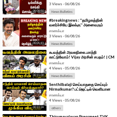
Government
3 Views
·
06/08/26
00:00:50
News Bulletins
⁣#breakingnews : ''தமிழகத்தின்
வளர்ச்சியே இலக்கு'' அனைவரும்
பாராட்டும் Budget!! நெகிழ்ந்த CM
சாணக்யா
Vijay!!
3 Views
·
06/08/26
00:01:15
News Bulletins
⁣கூவத்தின் அவலநிலை..மாற்றி
காட்டுவோம்! Vijay அரசின் சபதம்! | CM
Vijay | TVK Government
சாணக்யா
4 Views
·
05/08/26
00:11:00
News Bulletins
⁣Senthilbalaji செய்யாததை செய்யும்
Nirmalkumar? பட்ஜெட்டில் வெளியான
முக்கிய விஷயம் | TN Assembly 2026
சாணக்யா
4 Views
·
05/08/26
00:11:24
others
⁣Thirumavalavan Pressmeet TVK