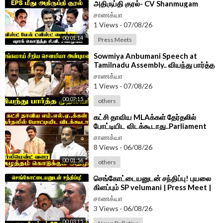
அதிருப்தி குரல்- CV Shanmugam
PressMeet | ADMK | TVK |
சாணக்யா
1 Views
·
07/08/26
00:01:14
Press Meets
⁣Sowmiya Anbumani Speech at
Tamilnadu Assembly.. வியந்து பார்த்த
CM Vijay | PMK | TVK
சாணக்யா
1 Views
·
07/08/26
00:07:15
others
⁣கட்சி தாவிய MLAக்கள் தேர்தலில்
போட்டியிட விடக்கூடாது..Parliament
வரை..அழுத்தம் கொடுக்கும் ADMK
சாணக்யா
8 Views
·
06/08/26
00:01:56
others
⁣செங்கோட்டையனுடன் சந்திப்பு! புயலை
கிளப்பும் SP velumani | Press Meet |
ADMK
சாணக்யா
3 Views
·
06/08/26
00:03:15