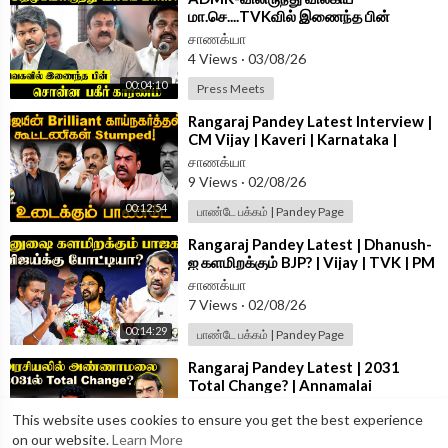
மா.செ....TVKவில் இணைந்த பின்
சொன்ன பகீர் காரணம் | Press Meet |
சாணக்யா
CM Vijay
4 Views
·
03/08/26
00:04:10
Press Meets
⁣Rangaraj Pandey Latest Interview |
CM Vijay | Kaveri | Karnataka |
NEET | Stalin | DMK | TVK | ADMK
சாணக்யா
9 Views
·
02/08/26
00:12:54
பாண்டே பக்கம் | Pandey Page
⁣Rangaraj Pandey Latest | Dhanush-
ஐ களமிறக்கும் BJP? | Vijay | TVK | PM
Modi | DMK | ADMK |#AskPandey
சாணக்யா
7 Views
·
02/08/26
00:14:29
பாண்டே பக்கம் | Pandey Page
⁣Rangaraj Pandey Latest | 2031
Total Change? | Annamalai
Udhayanidhi Vijay | DMK ADMK
சாணக்யா
This website uses cookies to ensure you get the best experience
TVK |#AskPandey
10 Views
·
02/08/26
on our website.
Learn More