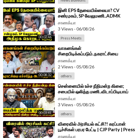
News Bulletins
⁣இனி EPS தேவையில்லையா? CV
சண்முகம், SP வேலுமணி..ADMK
கொறடா Agri Krishnamoorthy Press
சாணக்யா
Meet |
3 Views
·
06/08/26
00:02:46
Press Meets
⁣வாகனங்கள்
சிறைபிடிக்கப்படும்..நகராட்சியை
எச்சரித்த Aswathaman!! | Press
சாணக்யா
Meet | BJP Tamilnadu | TVK
2 Views
·
05/08/26
00:08:32
others
⁣சென்னையில் உச்ச நீதிமன்ற கிளை;
சபையில் ஒலித்த மணி..விடாப்பிடியாய்
நின்ற ADMK MP Inbadurai
சாணக்யா
3 Views
·
05/08/26
00:03:41
others
⁣விரைவில் அரசியல் கட்சி?! கரப்பான்
பூச்சிகள் பரபர பேட்டி | CJP Party | Press
Meet
சாணக்யா