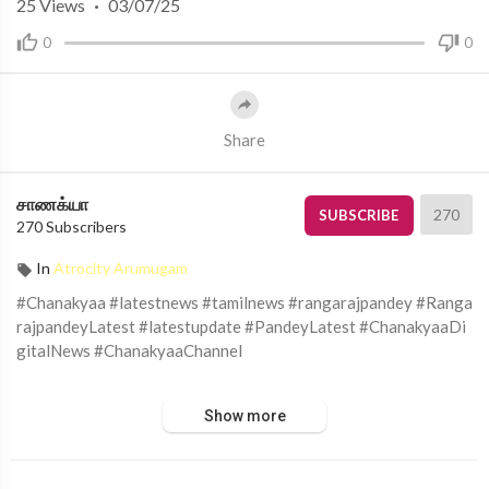
25
Views
·
03/07/25
0
0
Share
சாணக்யா
270
SUBSCRIBE
270 Subscribers
In
Atrocity Arumugam
#Chanakyaa #latestnews #tamilnews #rangarajpandey #Ranga
rajpandeyLatest #latestupdate #PandeyLatest #ChanakyaaDi
gitalNews #ChanakyaaChannel
சாணக்யா!
Show more
அரசியல், சமூக பிரச்சனை , அறிவியல் , கலாச்சாரம் , விளையாட்டு ,
சினிமா மற்றும் பொழுதுபோக்கு அம்சங்களை வழங்கும் ஊடகம்.