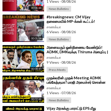
1 Views
·
08/08/26
chanakyaa_tv/?hl=en
00:01:44
News Bulletins
Android App -
https://play.google.com/store/....apps/details?id=
⁣#breakingnews: CM Vijay
com.
தலைமையில் MP-க்கள் கூட்டம்!
புறக்கணிக்கிறதா ADMK?
சாணக்யா
6 Views
·
08/08/26
00:01:14
News Bulletins
⁣அனைவரும் ஒன்றிணைய வேண்டும்!
ADMK, DMKவுக்கு Thiruma அழைப்பு |
VCK
சாணக்யா
9 Views
·
08/08/26
00:04:45
Press Meets
⁣முதல்வரின் முதல் Meeting ADMK
பங்கேற்குமா? மாஜி அமைச்சர் சொன்ன
பதில் | osmanikandan pressmeet
சாணக்யா
1 Views
·
07/08/26
00:02:48
News Bulletins
⁣Vijay அரசுக்கு பாராட்டு EPS மீது