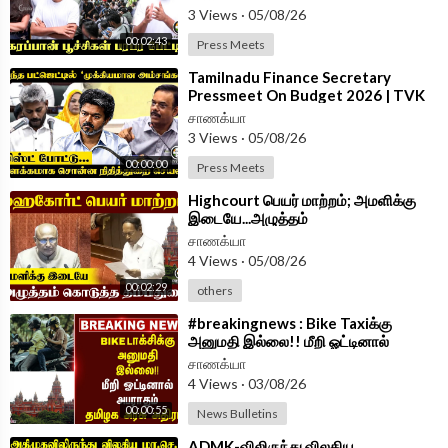
3 Views
·
05/08/26
00:02:43
Press Meets
⁣Tamilnadu Finance Secretary
Pressmeet On Budget 2026 | TVK
Government
சாணக்யா
3 Views
·
05/08/26
00:00:00
Press Meets
⁣Highcourt பெயர் மாற்றம்; அமளிக்கு
இடையே...அழுத்தம்
கொடுத்தThambidurai | Parliament
சாணக்யா
2026 | ADMK
4 Views
·
05/08/26
00:02:29
others
⁣#breakingnews : Bike Taxiக்கு
அனுமதி இல்லை!! மீறி ஓட்டினால்
அபராதம் Tamilnadu Government
சாணக்யா
அதிரடி!!
4 Views
·
03/08/26
00:00:55
News Bulletins
⁣ADMK-விலிருந்து விலகிய