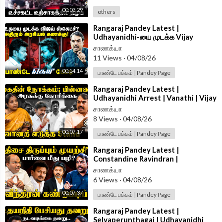
00:03:29
others
⁣Rangaraj Pandey Latest |
Udhayanidhi-யை முடக்க Vijay
Sketch? | Vijay | Trisha | DMK | TVK
சாணக்யா
| TN Govt
11 Views
·
04/08/26
00:14:14
பாண்டே பக்கம் | Pandey Page
⁣Rangaraj Pandey Latest |
Udhayanidhi Arrest | Vanathi | Vijay
| Trisha | TVK | DMK
சாணக்யா
8 Views
·
04/08/26
00:07:17
பாண்டே பக்கம் | Pandey Page
⁣Rangaraj Pandey Latest |
Constandine Ravindran |
Udhayanidhi Arrest | Vijay | Trisha |
சாணக்யா
DMK | TVK
6 Views
·
04/08/26
00:07:37
பாண்டே பக்கம் | Pandey Page
⁣Rangaraj Pandey Latest |
Selvaperunthagai | Udhayanidhi