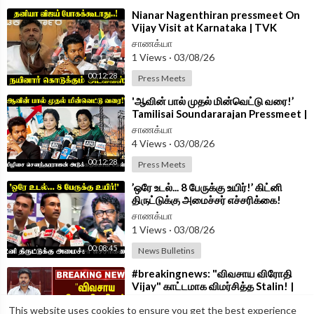
⁣Nianar Nagenthiran pressmeet On
Vijay Visit at Karnataka | TVK
Government | CM Vijay | BJP
சாணக்யா
1 Views
·
03/08/26
00:12:28
Press Meets
⁣'ஆவின் பால் முதல் மின்வெட்டு வரை!’
Tamilisai Soundararajan Pressmeet |
BJP | TVK | CM Vijay
சாணக்யா
4 Views
·
03/08/26
00:12:28
Press Meets
⁣’ஒரே உடல்... 8 பேருக்கு உயிர்!’ கிட்னி
திருட்டுக்கு அமைச்சர் எச்சரிக்கை!
Minister ArunRaj Pressmeet
சாணக்யா
1 Views
·
03/08/26
00:08:45
News Bulletins
⁣#breakingnews: "விவசாய விரோதி
Vijay" காட்டமாக விமர்சித்த Stalin! |
DMK | TVK
சாணக்யா
This website uses cookies to ensure you get the best experience