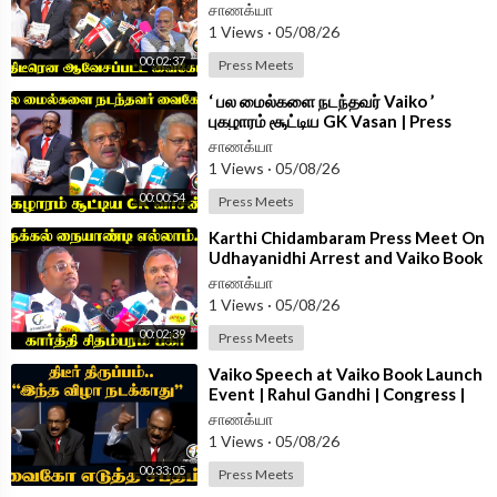
Delhi Book Launch Event
சாணக்யா
Follow Chanakyaa on arattai -
https://aratt.ai/@chanakyaa_tv
1 Views
·
05/08/26
00:02:37
Press Meets
Android App -
https://play.google.com/store/....apps/details?id=
com.
⁣‘ பல மைல்களை நடந்தவர் Vaiko ’
புகழாரம் சூட்டிய GK Vasan | Press
Meet | Book Launch Event Delhi
சாணக்யா
1 Views
·
05/08/26
00:00:54
Press Meets
⁣Karthi Chidambaram Press Meet On
Udhayanidhi Arrest and Vaiko Book
Launch | TVK Govt | Congress
சாணக்யா
1 Views
·
05/08/26
00:02:39
Press Meets
⁣Vaiko Speech at Vaiko Book Launch
Event | Rahul Gandhi | Congress |
Loksabha | Rajyasabha | Delhi
சாணக்யா
1 Views
·
05/08/26
00:33:05
Press Meets