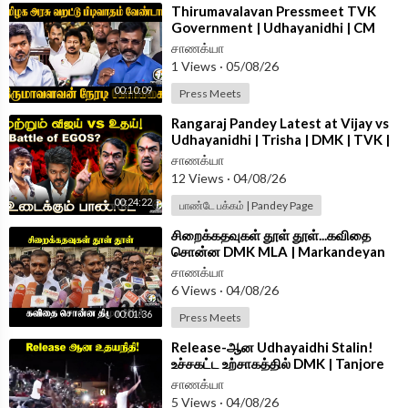
⁣Thirumavalavan Pressmeet TVK
Government | Udhayanidhi | CM
Vijay | VCK
சாணக்யா
1 Views
·
05/08/26
00:10:09
Press Meets
⁣Rangaraj Pandey Latest at Vijay vs
Udhayanidhi | Trisha | DMK | TVK |
Stalin | Police | TN Govt
சாணக்யா
12 Views
·
04/08/26
00:24:22
பாண்டே பக்கம் | Pandey Page
⁣சிறைக்கதவுகள் தூள் தூள்...கவிதை
சொன்ன DMK MLA | Markandeyan
Press Meet | Udhayanidhi Stalin
சாணக்யா
6 Views
·
04/08/26
00:01:36
Press Meets
⁣Release-ஆன Udhayaidhi Stalin!
உச்சகட்ட உற்சாகத்தில் DMK | Tanjore
சாணக்யா
5 Views
·
04/08/26