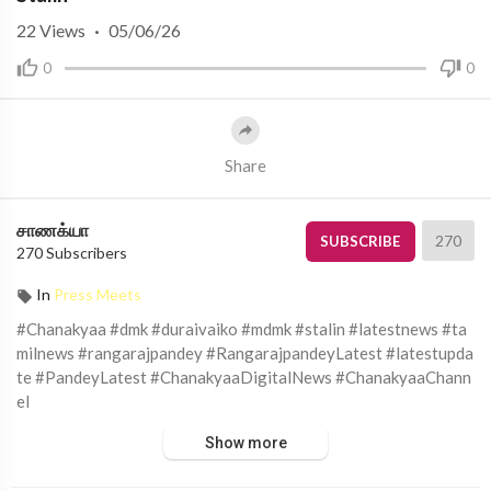
22
Views
·
05/06/26
0
0
Share
சாணக்யா
270
SUBSCRIBE
270 Subscribers
In
Press Meets
#Chanakyaa #dmk #duraivaiko #mdmk #stalin #latestnews #ta
milnews #rangarajpandey #RangarajpandeyLatest #latestupda
te #PandeyLatest #ChanakyaaDigitalNews #ChanakyaaChann
el
Show more
சாணக்யா!