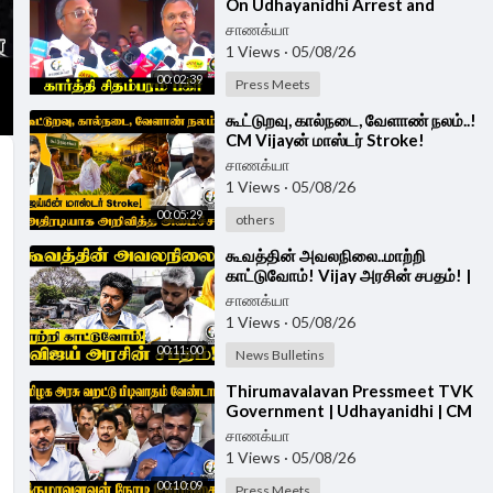
On Udhayanidhi Arrest and
Vaiko Book Launch | TVK Govt |
சாணக்யா
Congress
1 Views
·
05/08/26
00:02:39
Press Meets
⁣கூட்டுறவு, கால்நடை, வேளாண் நலம்..!
CM Vijayன் மாஸ்டர் Stroke!
அதிரடியாக அறிவித்த அமைச்சர் |
சாணக்யா
TVK GOVT
1 Views
·
05/08/26
00:05:29
others
⁣கூவத்தின் அவலநிலை..மாற்றி
காட்டுவோம்! Vijay அரசின் சபதம்! |
CM Vijay | TVK Government
சாணக்யா
1 Views
·
05/08/26
00:11:00
News Bulletins
⁣Thirumavalavan Pressmeet TVK
Government | Udhayanidhi | CM
Vijay | VCK
சாணக்யா
1 Views
·
05/08/26
00:10:09
Press Meets