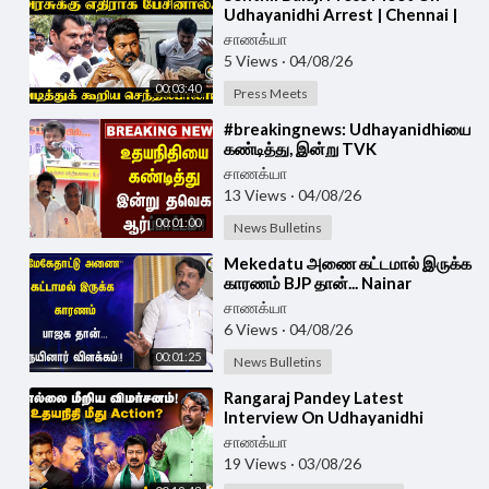
Udhayanidhi Arrest | Chennai |
TVK | DMK | CM Vijay
சாணக்யா
5 Views
·
04/08/26
00:03:40
Press Meets
⁣#breakingnews: Udhayanidhiயை
கண்டித்து, இன்று TVK
ஆர்ப்பாட்டம்!! | CM Vijay
சாணக்யா
13 Views
·
04/08/26
00:01:00
News Bulletins
⁣Mekedatu அணை கட்டமால் இருக்க
காரணம் BJP தான்... Nainar
விளக்கம்!! | CM Vijay | DK
சாணக்யா
Shivakumar
6 Views
·
04/08/26
00:01:25
News Bulletins
⁣Rangaraj Pandey Latest
Interview On Udhayanidhi
Speech about Trisha | DMK |
சாணக்யா
TVK | CM Vijay | Tanjore
19 Views
·
03/08/26