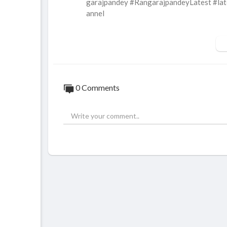
garajpandey #RangarajpandeyLatest #la
annel
சாணக்யா!
அரசியல், சமூக பிரச்சனை , அறிவியல் , கலாச
ங்கும் ஊடகம்.
0 Comments
A Tamil media channel focusing on ,
Politics, Social issues, Science , Culture,
Connect with Chanakyaa:
SUBSCRIBE US to get the latest news upd
Visit Chanakyaa Website -
https://chanaky
Like Chanakyaa on Facebook -
https://ww
Follow Chanakyaa on Twitter -
https://tw
Follow Chanakyaa on Instagram -
https:/