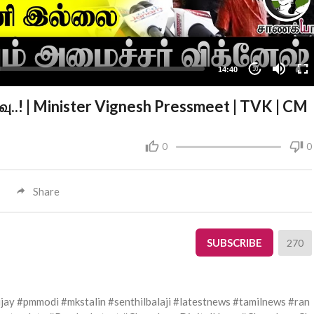
14:40
10
..! | Minister Vignesh Pressmeet | TVK | CM
0
0
Share
SUBSCRIBE
270
ay #pmmodi #mkstalin #senthilbalaji #latestnews #tamilnews #ran