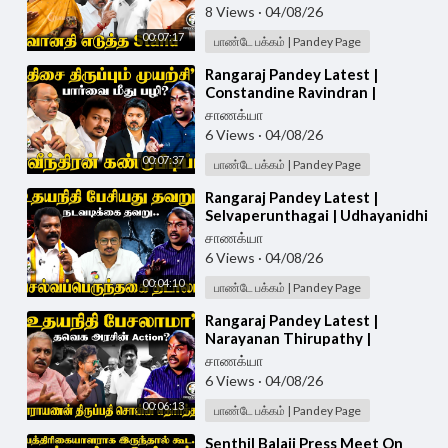
8 Views
·
04/08/26
00:07:17
பாண்டே பக்கம் | Pandey Page
⁣Rangaraj Pandey Latest |
Constandine Ravindran |
Udhayanidhi Arrest | Vijay |
சாணக்யா
Trisha | DMK | TVK
6 Views
·
04/08/26
00:07:37
பாண்டே பக்கம் | Pandey Page
⁣Rangaraj Pandey Latest |
Selvaperunthagai | Udhayanidhi
Arrest | Vijay | Trisha | DMK |
சாணக்யா
TVK | Stalin
6 Views
·
04/08/26
00:04:10
பாண்டே பக்கம் | Pandey Page
⁣Rangaraj Pandey Latest |
Narayanan Thirupathy |
Udhayanidhi Arrest | Vijay |
சாணக்யா
Trisha | DMK | TVK
6 Views
·
04/08/26
00:06:13
பாண்டே பக்கம் | Pandey Page
⁣Senthil Balaji Press Meet On