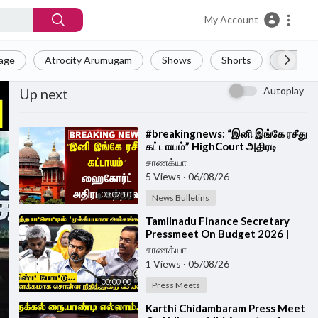
My Account
Page
Atrocity Arumugam
Shows
Shorts
LIVE
Autoplay
Up next
⁣#breakingnews: “இனி இங்கே ரசீது
கட்டாயம்” HighCourt அதிரடி
உத்தரவு | TASMAC | Online Sale
சாணக்யா
5 Views
·
06/08/26
00:02:10
News Bulletins
⁣Tamilnadu Finance Secretary
Pressmeet On Budget 2026 |
TVK Government
சாணக்யா
1 Views
·
05/08/26
00:00:00
Press Meets
⁣Karthi Chidambaram Press Meet