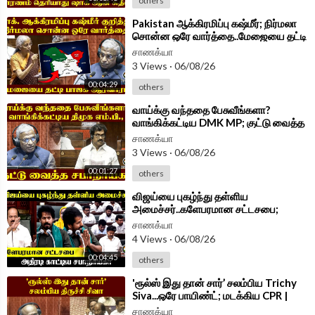
others
⁣Pakistan ஆக்கிரமிப்பு கஷ்மீர்; நிர்மலா
சொன்ன ஒரே வார்த்தை..மேஜையை தட்டி
BJPஆரவாரம் | Parliament 2026
சாணக்யா
3 Views
·
06/08/26
00:04:29
others
⁣வாய்க்கு வந்ததை பேசுவீங்களா?
வாங்கிக்கட்டிய DMK MP; குட்டு வைத்த
சபாநாயகர் | Parliament 2026
சாணக்யா
3 Views
·
06/08/26
00:01:27
others
⁣விஜய்யை புகழ்ந்து தள்ளிய
அமைச்சர்..களேபரமான சட்டசபை;
அதிரடி காட்டிய சபாநாயகர் | TN
சாணக்யா
Assembly 2026
4 Views
·
06/08/26
00:04:45
others
⁣'ரூல்ஸ் இது தான் சார்’ சலம்பிய Trichy
Siva...ஒரே பாயிண்ட்; மடக்கிய CPR |
Parliament 2026
சாணக்யா