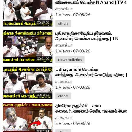
எரிமலையாய் வெடித்த N Anand | TVK
Govt | DMK | Assembly 2026
சாணக்யா
1 Views
·
07/08/26
00:19:03
others
⁣புதிதாக நிறைவேறிய தீர்மானம்.
அமைச்சர் சொன்ன வார்த்தை | TN
Assembly 2026 | DMK | TVK
சாணக்யா
1 Views
·
07/08/26
00:01:09
News Bulletins
⁣Udhayanidhi சொன்ன
வார்த்தை...அமைச்சர் கொடுத்த பதிலடி |
Minister Vinoth Speech TN
சாணக்யா
Assembly 2026
1 Views
·
07/08/26
00:03:14
others
⁣திடீரென குறுக்கிட்ட சபை
தலைவர்...காரணம் தெரியாது ஷாக் ஆன
Sudhish | Parliament Session 2026
சாணக்யா
5 Views
·
06/08/26
00:01:41