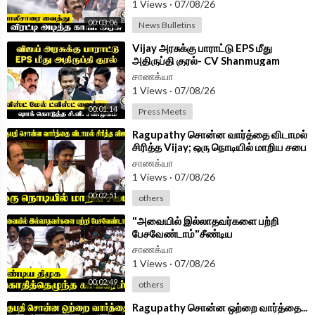
1 Views
·
07/08/26
Follow Chanakyaa on Instagram -
https://www.instagram.com/
00:03:06
News Bulletins
chanakyaa_tv/?hl=en
⁣Vijay அரசுக்கு பாராட்டு EPS மீது
Follow Chanakyaa on arattai -
https://aratt.ai/@chanakyaa_tv
அதிருப்தி குரல்- CV Shanmugam
PressMeet | ADMK | TVK |
சாணக்யா
Android App -
https://play.google.com/store/....apps/details?id=
1 Views
·
07/08/26
com.
00:01:14
Press Meets
⁣Ragupathy சொன்ன வார்த்தை விடாமல்
சிரித்த Vijay; ஒரு நொடியில் மாறிய சபை
| TN Assembly 2026
சாணக்யா
1 Views
·
07/08/26
00:02:51
others
⁣"அவையில் இல்லாதவர்களை பற்றி
பேசவேண்டாம்"சீண்டிய
DMK;கொதித்தெழுந்த Congress | TN
சாணக்யா
Assembly 2026
1 Views
·
07/08/26
00:02:49
others
⁣Ragupathy சொன்ன ஒற்றை வார்த்தை...