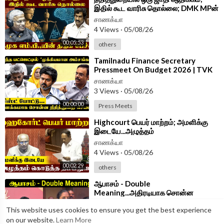
இதில் கூட வாரிசு தொல்லை; DMK MPன்
திடுக் பேச்சு | Parliament 2026
சாணக்யா
4 Views
·
05/08/26
00:05:53
others
⁣Tamilnadu Finance Secretary
Pressmeet On Budget 2026 | TVK
Government
சாணக்யா
3 Views
·
05/08/26
00:00:00
Press Meets
⁣Highcourt பெயர் மாற்றம்; அமளிக்கு
இடையே...அழுத்தம்
கொடுத்தThambidurai | Parliament
சாணக்யா
2026 | ADMK
4 Views
·
05/08/26
00:02:29
others
⁣ஆபாசம் - Double
Meaning...அதிரடியாக சொன்ன
Jothimani | Congress | Udhayanidhi
சாணக்யா
This website uses cookies to ensure you get the best experience
Arrest
3 Views
·
05/08/26
on our website.
Learn More