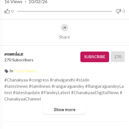
16
Views
·
10/02/26
0
0
Share
சாணக்யா
270
SUBSCRIBE
270 Subscribers
In
Press Meets
#Chanakyaa #congress #rahulgandhi #stalin
#latestnews #tamilnews #rangarajpandey #RangarajpandeyLa
test #latestupdate #PandeyLatest #ChanakyaaDigitalNews #
ChanakyaaChannel
Show more
சாணக்யா!
அரசியல், சமூக பிரச்சனை , அறிவியல் , கலாச்சாரம் , விளையாட்டு ,