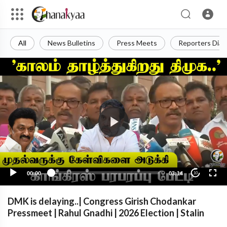
All
News Bulletins
Press Meets
Reporters Diar
00:00
03:14
10
DMK is delaying..| Congress Girish Chodankar
Pressmeet | Rahul Gnadhi | 2026 Election | Stalin