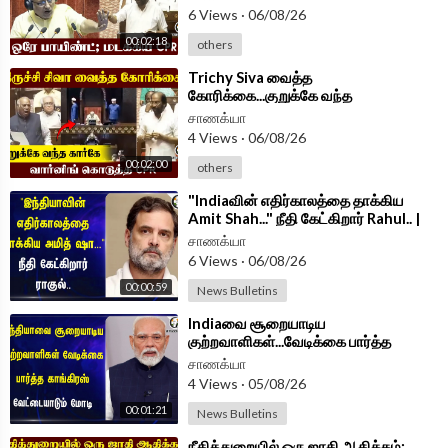
6 Views
·
06/08/26
00:02:18
others
⁣Trichy Siva வைத்த
கோரிக்கை...குறுக்கே வந்த
கார்கே...வார்னிங் கொடுத்த CPR |
சாணக்யா
Parliament 2026
4 Views
·
06/08/26
00:02:00
others
⁣"Indiaவின் எதிர்காலத்தை தாக்கிய
Amit Shah..." நீதி கேட்கிறார் Rahul.. |
BJP | Congress
சாணக்யா
6 Views
·
06/08/26
00:00:59
News Bulletins
⁣Indiaவை சூறையாடிய
குற்றவாளிகள்...வேடிக்கை பார்த்த
Congress வேட்டையாடும் Modi | BJP
சாணக்யா
4 Views
·
05/08/26
00:01:21
News Bulletins
⁣நீதித்துறையில் ஒரு ஜாதி ஆதிக்கம்;