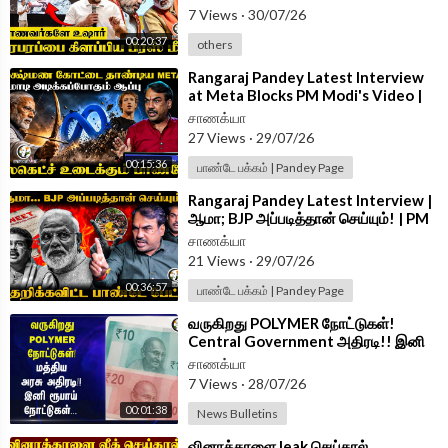
7 Views
·
30/07/26
00:20:37
others
⁣Rangaraj Pandey Latest Interview
at Meta Blocks PM Modi's Video |
Central Govt | NEET | CJP | USA
சாணக்யா
27 Views
·
29/07/26
00:15:36
பாண்டே பக்கம் | Pandey Page
⁣Rangaraj Pandey Latest Interview |
ஆமா; BJP அப்படித்தான் செய்யும்! | PM
Modi | NEET | Dharmendra
சாணக்யா
21 Views
·
29/07/26
00:36:57
பாண்டே பக்கம் | Pandey Page
⁣வருகிறது POLYMER நோட்டுகள்!
Central Government அதிரடி!! இனி
ரூபாய் நோட்டுகள்... | India
சாணக்யா
7 Views
·
28/07/26
00:01:38
News Bulletins
⁣வினாத்தாளை leak செய்தால்