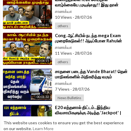
வாழ்க்கையே முடிஞ்சது!! இது தான்
தண்டனை; அறிவித்த அமைச்சர் |
சாணக்யா
Jitendra Singh
10 Views
·
28/07/26
00:06:41
others
⁣Cong. ஆட்சியில் நடந்த mega Exam
முறைகேடுகள்!! ஆடிப்போன Rahulன்
கூடாரம் | BJP | Jitendra Singh
சாணக்யா
11 Views
·
28/07/26
00:04:15
others
⁣சாதனை படைத்த Vande Bharat! தென்
மாநிலங்களில் அதிகரித்து வரும்
வரவேற்பு! | Indian Railways
சாணக்யா
7 Views
·
28/07/26
00:01:32
News Bulletins
⁣E20 எத்தனால் திட்டம்...இந்திய
விவசாயிகளுக்கு அடித்த 'Jackpot' |
India
சாணக்யா
This website uses cookies to ensure you get the best experience
12 Views
·
27/07/26
on our website.
Learn More