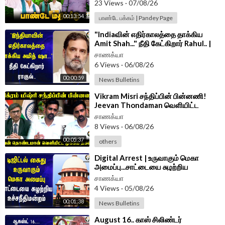
23 Views
·
07/08/26
Follow Chanakyaa on Instagram -
https://www.instagram.com/
00:13:54
பாண்டே பக்கம் | Pandey Page
chanakyaa_tv/?hl=en
⁣"Indiaவின் எதிர்காலத்தை தாக்கிய
Android App -
https://play.google.com/store/....apps/details?id=
Amit Shah..." நீதி கேட்கிறார் Rahul.. |
BJP | Congress
com.
சாணக்யா
6 Views
·
06/08/26
00:00:59
News Bulletins
⁣Vikram Misri சந்திப்பின் பின்னணி!
Jeevan Thondaman வெளியிட்ட
முக்கிய தகவல் | India | Srilanka
சாணக்யா
8 Views
·
06/08/26
00:05:37
others
⁣Digital Arrest | உருவாகும் மெகா
அமைப்பு...சாட்டையை சுழற்றிய
Supreme Court | India
சாணக்யா
4 Views
·
05/08/26
00:01:38
News Bulletins
⁣August 16.. காஸ் சிலிண்டர்