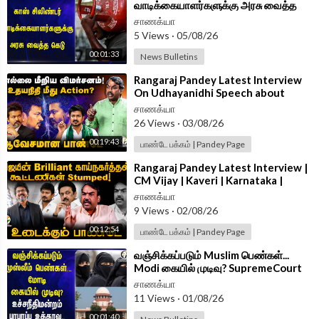
வாடிக்கையாளர்களுக்கு அரசு வைத்த
கெடு | Hardeep Singh Puri
சாணக்யா
5 Views
·
05/08/26
00:01:33
News Bulletins
⁣Rangaraj Pandey Latest Interview
On Udhayanidhi Speech about
Trisha | DMK | TVK | CM Vijay |
சாணக்யா
Tanjore
26 Views
·
03/08/26
00:19:43
பாண்டே பக்கம் | Pandey Page
⁣Rangaraj Pandey Latest Interview |
CM Vijay | Kaveri | Karnataka |
NEET | Stalin | DMK | TVK | ADMK
சாணக்யா
9 Views
·
02/08/26
00:12:54
பாண்டே பக்கம் | Pandey Page
⁣வஞ்சிக்கப்படும் Muslim பெண்கள்...
Modi கையில் முடிவு? SupremeCourt
பரபரப்பு உத்தரவு | India
சாணக்யா
11 Views
·
01/08/26
00:01:40