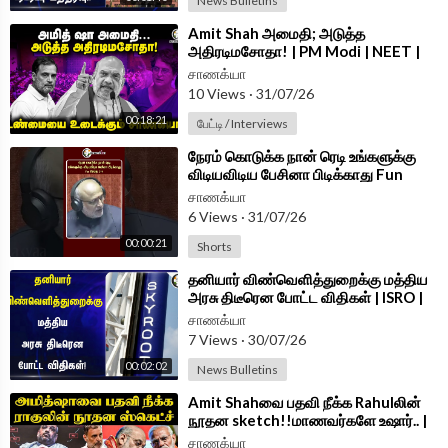
News Bulletins
⁣Amit Shah அமைதி; அடுத்த
அதிரடிமசோதா! | PM Modi | NEET |
FCRA Bill | Parliament | BJP |
சாணக்யா
Congress
10 Views
·
31/07/26
00:18:21
பேட்டி / Interviews
⁣நேரம் கொடுக்க நான் ரெடி உங்களுக்கு
விடியவிடிய பேசினா பிடிக்காது Fun
செய்த CPR | #shorts | #chanakyaa
சாணக்யா
6 Views
·
31/07/26
00:00:21
Shorts
⁣தனியார் விண்வெளித்துறைக்கு மத்திய
அரசு திடீரென போட்ட விதிகள் | ISRO |
India
சாணக்யா
7 Views
·
30/07/26
00:02:02
News Bulletins
⁣Amit Shahவை பதவி நீக்க Rahulலின்
நூதன sketch!!மாணவர்களே உஷார்.. |
Congress | BJP
சாணக்யா