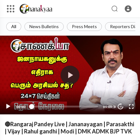
All
News Bulletins
Press Meets
Reporters Diar
00:00
09:09:36
10
🔴Rangaraj Pandey Live | Jananayagan | Parasakthi
| Vijay | Rahul gandhi | Modi | DMK ADMK BJP TVK