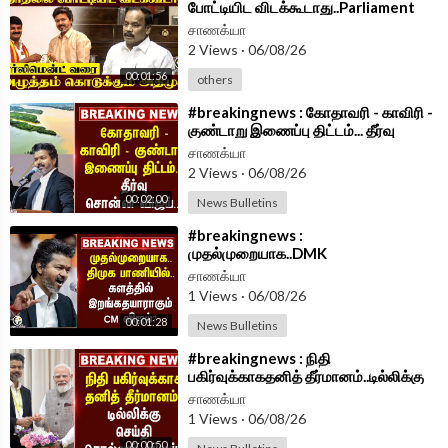
போட்டியிட விடக்கூடாது..Parliament
வரை..அழுத்தம் கொடுக்கும் ADMK
சாணக்யா
2 Views
·
06/08/26
00:01:56
others
⁣#breakingnews : கோதாவரி - காவிரி -
குண்டாறு இணைப்பு திட்டம்... தீர்வு
சொன்ன Vijay...| TVK Government
சாணக்யா
2 Views
·
06/08/26
00:02:00
News Bulletins
⁣#breakingnews :
முதல்முறையாக..DMK
பாணியில்..களத்தில் இறங்க தயாராகும்
சாணக்யா
CM Vijay? | TVK Govt
1 Views
·
06/08/26
00:01:28
News Bulletins
⁣#breakingnews : நிதி
பகிர்வுக்காகதனித் தீர்மானம்..டில்லிக்கு
செய்தி சொல்லும் Vijay | TVK
சாணக்யா
Government
1 Views
·
06/08/26
00:00:50