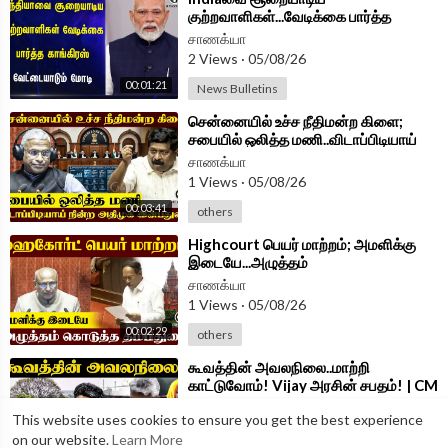
குற்றவாளிகள்...வேடிக்கை பார்த்த
Congress வேட்டையாடும் Modi | BJP
சாணக்யா
2 Views
·
05/08/26
00:01:21
News Bulletins
⁣சென்னையில் உச்ச நீதிமன்ற கிளை;
சபையில் ஒலித்த மணி..விடாப்பிடியாய்
நின்ற ADMK MP Inbadurai
சாணக்யா
1 Views
·
05/08/26
00:03:41
others
⁣Highcourt பெயர் மாற்றம்; அமளிக்கு
இடையே...அழுத்தம்
கொடுத்தThambidurai | Parliament
சாணக்யா
2026 | ADMK
1 Views
·
05/08/26
00:02:29
others
⁣கூவத்தின் அவலநிலை..மாற்றி
காட்டுவோம்! Vijay அரசின் சபதம்! | CM
Vijay | TVK Government
சாணக்யா
This website uses cookies to ensure you get the best experience
1 Views
·
05/08/26
on our website.
Learn More