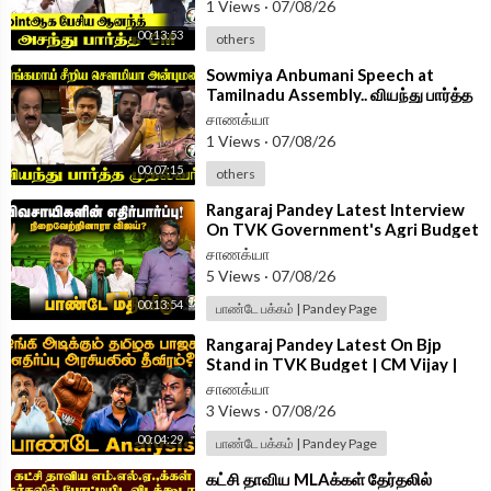
1 Views
·
07/08/26
Follow Chanakyaa on Instagram -
https://www.instagram.com/
00:13:53
others
chanakyaa_tv/?hl=en
⁣Sowmiya Anbumani Speech at
Follow Chanakyaa on arattai -
https://aratt.ai/@chanakyaa_tv
Tamilnadu Assembly.. வியந்து பார்த்த
CM Vijay | PMK | TVK
சாணக்யா
Android App -
https://play.google.com/store/....apps/details?id=
1 Views
·
07/08/26
com.
00:07:15
others
⁣Rangaraj Pandey Latest Interview
On TVK Government's Agri Budget
| CM Vijay | EPS | Udhayanidhi |DMK
சாணக்யா
5 Views
·
07/08/26
00:13:54
பாண்டே பக்கம் | Pandey Page
⁣Rangaraj Pandey Latest On Bjp
Stand in TVK Budget | CM Vijay |
Nainar Nagenthran | Vinoth |
சாணக்யா
Wilson
3 Views
·
07/08/26
00:04:29
பாண்டே பக்கம் | Pandey Page
⁣கட்சி தாவிய MLAக்கள் தேர்தலில்