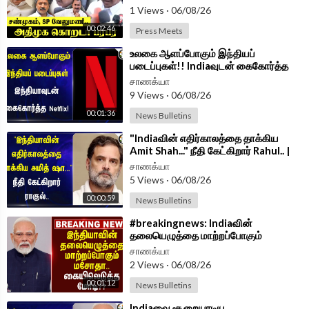
Meet |
1 Views
·
06/08/26
00:02:46
Press Meets
⁣உலகை ஆளப்போகும் இந்தியப்
படைப்புகள்!! Indiaவுடன் கைகோர்த்த
Netflix! | Narendra Modi | Ted
சாணக்யா
Sarandos
9 Views
·
06/08/26
00:01:36
News Bulletins
⁣"Indiaவின் எதிர்காலத்தை தாக்கிய
Amit Shah..." நீதி கேட்கிறார் Rahul.. |
BJP | Congress
சாணக்யா
5 Views
·
06/08/26
00:00:59
News Bulletins
⁣#breakingnews: Indiaவின்
தலையெழுத்தை மாற்றப்போகும்
மசோதா.. கையிலெடுத்த Modi?? | Delhi
சாணக்யா
2 Views
·
06/08/26
00:01:12
News Bulletins
⁣Indiaவை சூறையாடிய