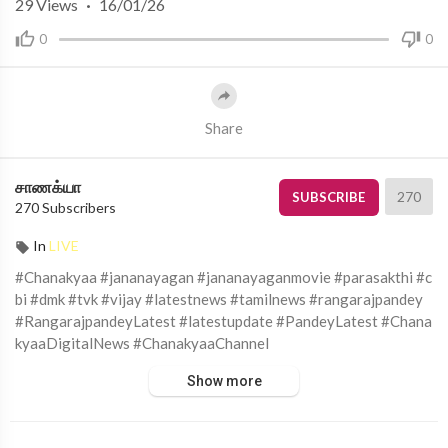
29
Views
·
16/01/26
0
0
Share
சாணக்யா
270
SUBSCRIBE
270 Subscribers
In
LIVE
#Chanakyaa #jananayagan #jananayaganmovie #parasakthi #c
bi #dmk #tvk #vijay #latestnews #tamilnews #rangarajpandey
#RangarajpandeyLatest #latestupdate #PandeyLatest #Chana
kyaaDigitalNews #ChanakyaaChannel
Show more
சாணக்யா!
அரசியல், சமூக பிரச்சனை , அறிவியல் , கலாச்சாரம் , விளையாட்டு ,