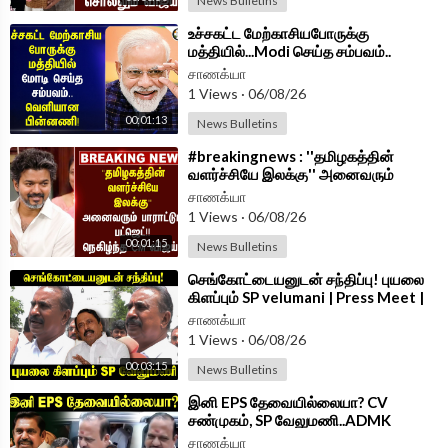
News Bulletins
⁣உச்சகட்ட மேற்காசியபோருக்கு
மத்தியில்...Modi செய்த சம்பவம்..
வெளியான பின்னணி!
சாணக்யா
1 Views
·
06/08/26
00:01:13
News Bulletins
⁣#breakingnews : ''தமிழகத்தின்
வளர்ச்சியே இலக்கு'' அனைவரும்
பாராட்டும் Budget!! நெகிழ்ந்த CM
சாணக்யா
Vijay!!
1 Views
·
06/08/26
00:01:15
News Bulletins
⁣செங்கோட்டையனுடன் சந்திப்பு! புயலை
கிளப்பும் SP velumani | Press Meet |
ADMK
சாணக்யா
1 Views
·
06/08/26
00:03:15
News Bulletins
⁣இனி EPS தேவையில்லையா? CV
சண்முகம், SP வேலுமணி..ADMK
கொறடா Agri Krishnamoorthy Press
சாணக்யா