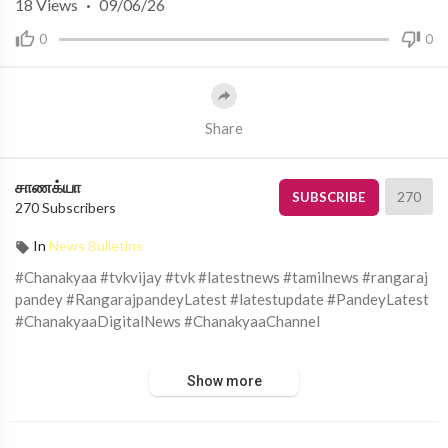
18
Views
·
09/06/26
0
0
Share
சாணக்யா
270
SUBSCRIBE
270 Subscribers
In
News Bulletins
#Chanakyaa #tvkvijay #tvk #latestnews #tamilnews #rangaraj
pandey #RangarajpandeyLatest #latestupdate #PandeyLatest
#ChanakyaaDigitalNews #ChanakyaaChannel
சாணக்யா!
Show more
அரசியல், சமூக பிரச்சனை , அறிவியல் , கலாச்சாரம் , விளையாட்டு ,
சினிமா மற்றும் பொழுதுபோக்கு அம்சங்களை வழங்கும் ஊடகம்.