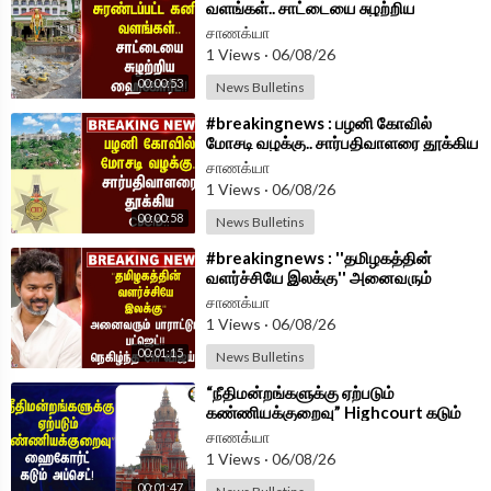
வளங்கள்.. சாட்டையை சுழற்றிய
Highcourt!! | Madurai
சாணக்யா
1 Views
·
06/08/26
00:00:53
News Bulletins
⁣#breakingnews : பழனி கோவில்
மோசடி வழக்கு.. சார்பதிவாளரை தூக்கிய
CBCID.. | TVK Government
சாணக்யா
1 Views
·
06/08/26
00:00:58
News Bulletins
⁣#breakingnews : ''தமிழகத்தின்
வளர்ச்சியே இலக்கு'' அனைவரும்
பாராட்டும் Budget!! நெகிழ்ந்த CM
சாணக்யா
Vijay!!
1 Views
·
06/08/26
00:01:15
News Bulletins
⁣“நீதிமன்றங்களுக்கு ஏற்படும்
கண்ணியக்குறைவு” Highcourt கடும்
அப்செட்!
சாணக்யா
1 Views
·
06/08/26
00:01:47