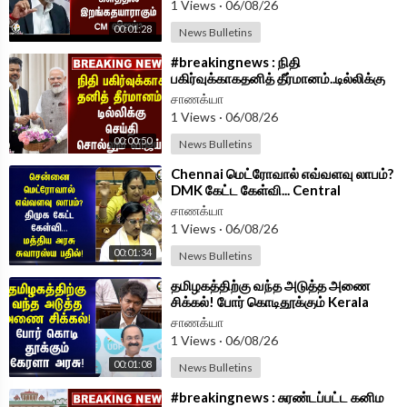
1 Views
·
06/08/26
Android App -
https://play.google.com/store/....apps/details?id=
00:01:28
News Bulletins
com.
⁣#breakingnews : நிதி
பகிர்வுக்காகதனித் தீர்மானம்..டில்லிக்கு
செய்தி சொல்லும் Vijay | TVK
சாணக்யா
Government
1 Views
·
06/08/26
00:00:50
News Bulletins
⁣Chennai மெட்ரோவால் எவ்வளவு லாபம்?
DMK கேட்ட கேள்வி... Central
Government சுவாரஸ்ய பதில்!
சாணக்யா
1 Views
·
06/08/26
00:01:34
News Bulletins
⁣தமிழகத்திற்கு வந்த அடுத்த அணை
சிக்கல்! போர் கொடிதூக்கும் Kerala
Government! | TVK Government
சாணக்யா
1 Views
·
06/08/26
00:01:08
News Bulletins
⁣#breakingnews : சுரண்டப்பட்ட கனிம