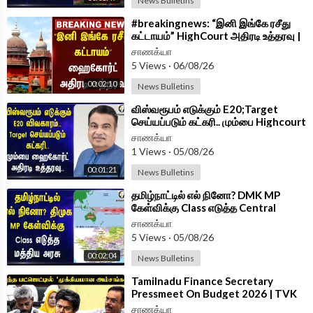
News Bulletins
⁣#breakingnews: “இனி இங்கே ரசீது
கட்டாயம்” HighCourt அதிரடி உத்தரவு |
TASMAC | Online Sale
சாணக்யா
5 Views
·
06/08/26
00:02:10
News Bulletins
⁣விஸ்வரூபம் எடுக்கும் E20;Target
செய்யப்படும் கட்கரி.. மும்பை Highcourt
அதிரடி உத்தரவு| NithinGadkari
சாணக்யா
1 Views
·
05/08/26
00:01:21
News Bulletins
⁣தமிழ்நாட்டில் எல் நினோ? DMK MP
கேள்விக்கு Class எடுத்த Central
Government | Parliament
சாணக்யா
5 Views
·
05/08/26
00:02:04
News Bulletins
⁣Tamilnadu Finance Secretary
Pressmeet On Budget 2026 | TVK
Government
சாணக்யா