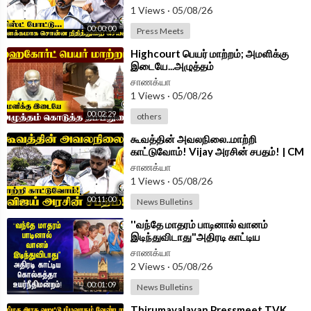
1 Views
·
05/08/26
00:00:00
Press Meets
⁣Highcourt பெயர் மாற்றம்; அமளிக்கு
இடையே...அழுத்தம்
கொடுத்தThambidurai | Parliament
சாணக்யா
2026 | ADMK
1 Views
·
05/08/26
00:02:29
others
⁣கூவத்தின் அவலநிலை..மாற்றி
காட்டுவோம்! Vijay அரசின் சபதம்! | CM
Vijay | TVK Government
சாணக்யா
1 Views
·
05/08/26
00:11:00
News Bulletins
⁣''வந்தே மாதரம் பாடினால் வானம்
இடிந்துவிடாது"அதிரடி காட்டிய
Kolkatta Highcourt!
சாணக்யா
2 Views
·
05/08/26
00:01:09
News Bulletins
⁣Thirumavalavan Pressmeet TVK