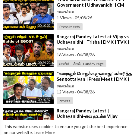
Government | Udhayanidhi | CM
Vijay | VCK
சாணக்யா
1 Views
·
05/08/26
00:10:09
Press Meets
⁣Rangaraj Pandey Latest at Vijay vs
Udhayanidhi | Trisha | DMK | TVK |
Stalin | Police | TN Govt
சாணக்யா
16 Views
·
04/08/26
00:24:22
பாண்டே பக்கம் | Pandey Page
⁣"எவராலும் பொறுக்க முடியாது" எச்சரித்த
Sengottaiyan | Press Meet | DMK |
TVK | CM Vijay | Udhayanidhi
சாணக்யா
12 Views
·
04/08/26
00:10:59
others
⁣Rangaraj Pandey Latest |
Udhayanidhi-யை முடக்க Vijay
Sketch? | Vijay | Trisha | DMK | TVK
சாணக்யா
This website uses cookies to ensure you get the best experience
| TN Govt
12 Views
·
04/08/26
on our website.
Learn More