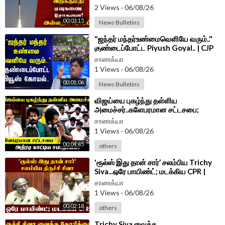
2 Views
·
06/08/26
00:03:15
News Bulletins
⁣"ஜந்தர் மந்தர்உண்மைவெளியே வரும்.."
குண்டைப்போட்ட Piyush Goyal.. | CJP
Protest
சாணக்யா
1 Views
·
06/08/26
00:01:06
News Bulletins
⁣விஜய்யை புகழ்ந்து தள்ளிய
அமைச்சர்..களேபரமான சட்டசபை;
அதிரடி காட்டிய சபாநாயகர் | TN
சாணக்யா
Assembly 2026
1 Views
·
06/08/26
00:04:45
others
⁣'ரூல்ஸ் இது தான் சார்’ சலம்பிய Trichy
Siva...ஒரே பாயிண்ட்; மடக்கிய CPR |
Parliament 2026
சாணக்யா
1 Views
·
06/08/26
00:02:18
others
⁣Trichy Siva வைத்த