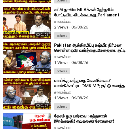
others
⁣கட்சி தாவிய MLAக்கள் தேர்தலில்
போட்டியிட விடக்கூடாது..Parliament
வரை..அழுத்தம் கொடுக்கும் ADMK
சாணக்யா
2 Views
·
06/08/26
00:01:56
others
⁣Pakistan ஆக்கிரமிப்பு கஷ்மீர்; நிர்மலா
சொன்ன ஒரே வார்த்தை..மேஜையை தட்டி
BJPஆரவாரம் | Parliament 2026
சாணக்யா
1 Views
·
06/08/26
00:04:29
others
⁣வாய்க்கு வந்ததை பேசுவீங்களா?
வாங்கிக்கட்டிய DMK MP; குட்டு வைத்த
சபாநாயகர் | Parliament 2026
சாணக்யா
1 Views
·
06/08/26
00:01:27
others
⁣தேசம் ஒரு பார்வை : எத்தனால்
இறக்குமதி! ஏவுகணை சோதனை!
இன்றைய பரபரப்பு
சாணக்யா