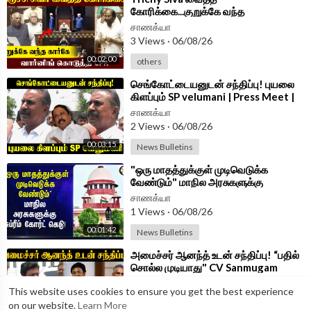
கோரிக்கை...குறுக்கே வந்த
கார்கே...வார்னிங் கொடுத்த CPR |
சாணக்யா
Parliament 2026
3 Views
·
06/08/26
00:02:00
others
⁣செங்கோட்டையனுடன் சந்திப்பு! புயலை
கிளப்பும் SP velumani | Press Meet |
ADMK
சாணக்யா
2 Views
·
06/08/26
00:03:15
News Bulletins
⁣"ஒரு மாதத்துக்குள் முடிவெடுக்க
வேண்டும்" மாநில அரசுகளுக்கு
Supreme Court கெடு!
சாணக்யா
1 Views
·
06/08/26
00:01:42
News Bulletins
⁣அமைச்சர் ஆனந்த் உடன் சந்திப்பு! “பதில்
சொல்ல முடியாது" CV Sanmugam
ஆவேசம் | Press Meet
சாணக்யா
This website uses cookies to ensure you get the best experience
1 Views
·
06/08/26
on our website.
Learn More