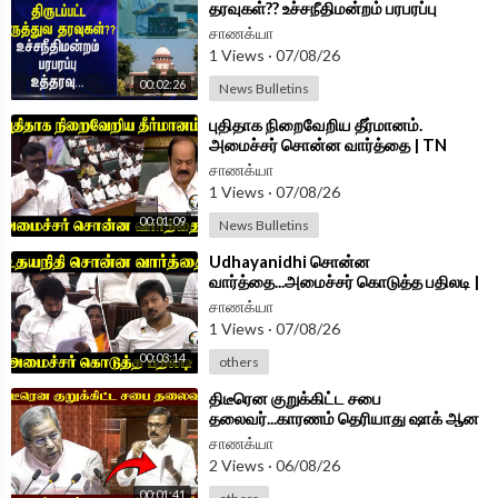
தரவுகள்?? உச்சநீதிமன்றம் பரபரப்பு
உத்தரவு... | Vitraya
சாணக்யா
1 Views
·
07/08/26
00:02:26
News Bulletins
⁣புதிதாக நிறைவேறிய தீர்மானம்.
அமைச்சர் சொன்ன வார்த்தை | TN
Assembly 2026 | DMK | TVK
சாணக்யா
1 Views
·
07/08/26
00:01:09
News Bulletins
⁣Udhayanidhi சொன்ன
வார்த்தை...அமைச்சர் கொடுத்த பதிலடி |
Minister Vinoth Speech TN
சாணக்யா
Assembly 2026
1 Views
·
07/08/26
00:03:14
others
⁣திடீரென குறுக்கிட்ட சபை
தலைவர்...காரணம் தெரியாது ஷாக் ஆன
Sudhish | Parliament Session 2026
சாணக்யா
2 Views
·
06/08/26
00:01:41