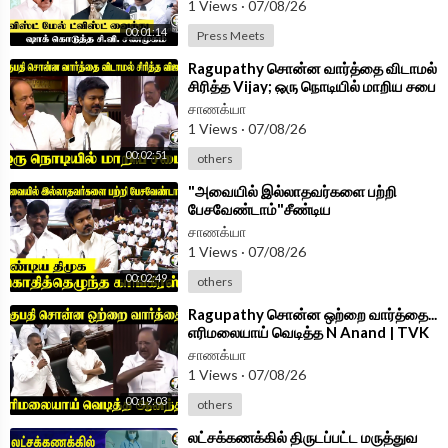
1 Views
·
07/08/26
chanakyaa_tv/?hl=en
00:01:14
Press Meets
Android App -
https://play.google.com/store/....apps/details?id=
⁣Ragupathy சொன்ன வார்த்தை விடாமல்
com.
சிரித்த Vijay; ஒரு நொடியில் மாறிய சபை
| TN Assembly 2026
சாணக்யா
1 Views
·
07/08/26
00:02:51
others
⁣"அவையில் இல்லாதவர்களை பற்றி
பேசவேண்டாம்"சீண்டிய
DMK;கொதித்தெழுந்த Congress | TN
சாணக்யா
Assembly 2026
1 Views
·
07/08/26
00:02:49
others
⁣Ragupathy சொன்ன ஒற்றை வார்த்தை...
எரிமலையாய் வெடித்த N Anand | TVK
Govt | DMK | Assembly 2026
சாணக்யா
1 Views
·
07/08/26
00:19:03
others
⁣லட்சக்கணக்கில் திருடப்பட்ட மருத்துவ