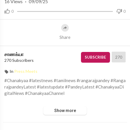
16
Views
·
09/09/25
0
0
Share
சாணக்யா
270
SUBSCRIBE
270 Subscribers
In
Press Meets
#Chanakyaa #latestnews #tamilnews #rangarajpandey #Ranga
rajpandeyLatest #latestupdate #PandeyLatest #ChanakyaaDi
gitalNews #ChanakyaaChannel
சாணக்யா!
Show more
அரசியல், சமூக பிரச்சனை , அறிவியல் , கலாச்சாரம் , விளையாட்டு ,
சினிமா மற்றும் பொழுதுபோக்கு அம்சங்களை வழங்கும் ஊடகம்.