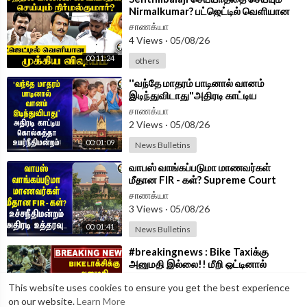
Nirmalkumar? பட்ஜெட்டில் வெளியான
முக்கிய விஷயம் | TN Assembly 2026
சாணக்யா
4 Views
·
05/08/26
00:11:24
others
⁣''வந்தே மாதரம் பாடினால் வானம்
இடிந்துவிடாது"அதிரடி காட்டிய
Kolkatta Highcourt!
சாணக்யா
2 Views
·
05/08/26
00:01:09
News Bulletins
⁣வாபஸ் வாங்கப்படுமா மாணவர்கள்
மீதான FIR - கள்? Supreme Court
அதிரடி உத்தரவு...
சாணக்யா
3 Views
·
05/08/26
00:01:41
News Bulletins
⁣#breakingnews : Bike Taxiக்கு
அனுமதி இல்லை!! மீறி ஓட்டினால்
அபராதம் Tamilnadu Government
சாணக்யா
This website uses cookies to ensure you get the best experience
அதிரடி!!
4 Views
·
03/08/26
on our website.
Learn More