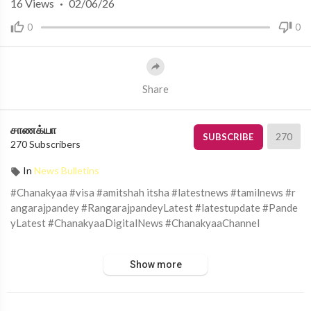
16
Views
·
02/06/26
0
0
Share
சாணக்யா
270
SUBSCRIBE
270 Subscribers
In
News Bulletins
#Chanakyaa #visa #amitshah itsha #latestnews #tamilnews #r
angarajpandey #RangarajpandeyLatest #latestupdate #Pande
yLatest #ChanakyaaDigitalNews #ChanakyaaChannel
சாணக்யா!
Show more
அரசியல், சமூக பிரச்சனை , அறிவியல் , கலாச்சாரம் , விளையாட்டு ,
சினிமா மற்றும் பொழுதுபோக்கு அம்சங்களை வழங்கும் ஊடகம்.