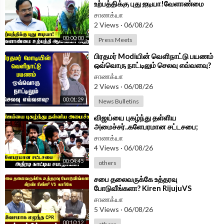
உற்பத்திக்கு புது ஐடியா!வேளாண்மை
உற்பத்தி ஆணையர் அதிரடி | TVK Govt
சாணக்யா
2 Views
·
06/08/26
00:00:00
Press Meets
⁣பிரதமர் Modiயின் வெளிநாட்டு பயணம்
ஒவ்வொரு நாட்டிலும் செலவு எவ்வளவு?
சாணக்யா
2 Views
·
06/08/26
00:01:29
News Bulletins
⁣விஜய்யை புகழ்ந்து தள்ளிய
அமைச்சர்..களேபரமான சட்டசபை;
அதிரடி காட்டிய சபாநாயகர் | TN
சாணக்யா
Assembly 2026
4 Views
·
06/08/26
00:04:45
others
⁣சபை தலைவருக்கே உத்தரவு
போடுவீங்களா? Kiren RijujuVS
கார்கே,ஆவேசமாக எழுந்த
சாணக்யா
CPRadhakrishnan |Parliament
5 Views
·
06/08/26
00:10:12