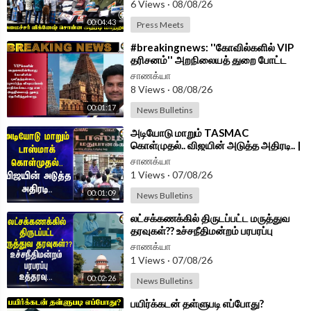
6 Views
·
08/08/26
Android App -
https://play.google.com/store/....apps/details?id=
00:04:43
Press Meets
com.
⁣#breakingnews: ''கோவில்களில் VIP
தரிசனம்'' அறநிலையத் துறை போட்ட
Strict ஆன உத்தரவு!!
சாணக்யா
8 Views
·
08/08/26
00:01:17
News Bulletins
⁣அடியோடு மாறும் TASMAC
கொள்முதல்.. விஜயின் அடுத்த அதிரடி.. |
Minister Vignesh | TVK | TN Govt
சாணக்யா
1 Views
·
07/08/26
00:01:09
News Bulletins
⁣லட்சக்கணக்கில் திருடப்பட்ட மருத்துவ
தரவுகள்?? உச்சநீதிமன்றம் பரபரப்பு
உத்தரவு... | Vitraya
சாணக்யா
1 Views
·
07/08/26
00:02:26
News Bulletins
⁣பயிர்க்கடன் தள்ளுபடி எப்போது?