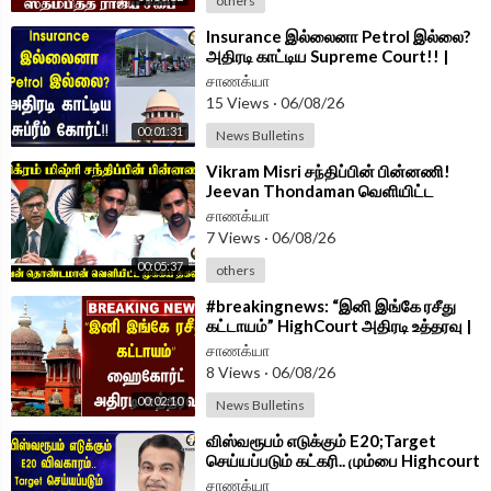
others
⁣Insurance இல்லைனா Petrol இல்லை?
அதிரடி காட்டிய Supreme Court!! |
Delhi
சாணக்யா
15 Views
·
06/08/26
00:01:31
News Bulletins
⁣Vikram Misri சந்திப்பின் பின்னணி!
Jeevan Thondaman வெளியிட்ட
முக்கிய தகவல் | India | Srilanka
சாணக்யா
7 Views
·
06/08/26
00:05:37
others
⁣#breakingnews: “இனி இங்கே ரசீது
கட்டாயம்” HighCourt அதிரடி உத்தரவு |
TASMAC | Online Sale
சாணக்யா
8 Views
·
06/08/26
00:02:10
News Bulletins
⁣விஸ்வரூபம் எடுக்கும் E20;Target
செய்யப்படும் கட்கரி.. மும்பை Highcourt
அதிரடி உத்தரவு| NithinGadkari
சாணக்யா