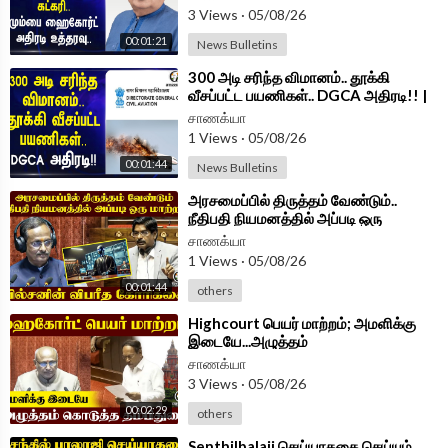
3 Views
·
05/08/26
00:01:21
News Bulletins
⁣300 அடி சரிந்த விமானம்.. தூக்கி
வீசப்பட்ட பயணிகள்.. DGCA அதிரடி!! |
Flight DGCA Delhi
சாணக்யா
1 Views
·
05/08/26
00:01:44
News Bulletins
⁣அரசமைப்பில் திருத்தம் வேண்டும்..
நீதிபதி நியமனத்தில் அப்படி ஒரு
மாற்றம்...வில்சனின் விபரீத கோரிக்கை
சாணக்யா
1 Views
·
05/08/26
00:01:44
others
⁣Highcourt பெயர் மாற்றம்; அமளிக்கு
இடையே...அழுத்தம்
கொடுத்தThambidurai | Parliament
சாணக்யா
2026 | ADMK
3 Views
·
05/08/26
00:02:29
others
⁣Senthilbalaji செய்யாததை செய்யும்