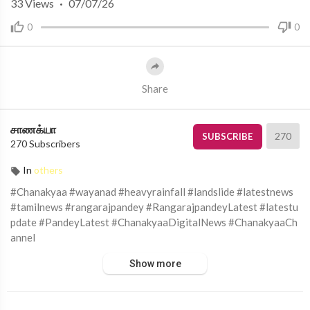
33
Views
·
07/07/26
0
0
Share
சாணக்யா
270
SUBSCRIBE
270 Subscribers
In
others
#Chanakyaa #wayanad #heavyrainfall #landslide #latestnews
#tamilnews #rangarajpandey #RangarajpandeyLatest #latestu
pdate #PandeyLatest #ChanakyaaDigitalNews #ChanakyaaCh
annel
Show more
சாணக்யா!
அரசியல், சமூக பிரச்சனை , அறிவியல் , கலாச்சாரம் , விளையாட்டு ,