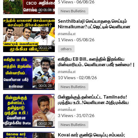
5 Views
·
06/08/26
00:01:08
News Bulletins
Android App -
https://play.google.com/store/....apps/details?id=
com.
⁣Senthilbalaji செய்யாததை செய்யும்
Nirmalkumar? பட்ஜெட்டில் வெளியான
முக்கிய விஷயம் | TN Assembly 2026
சாணக்யா
1 Views
·
05/08/26
00:11:24
others
⁣எகிறிய EB Bill.. களத்தில் இறங்கிய
மின்வாரியம்.. வெளியான பகீர் உண்மை! |
CTR NirmalKumar
சாணக்யா
10 Views
·
02/08/26
00:01:28
News Bulletins
⁣பின்னுக்குத் தள்ளப்பட்ட Tamilnadu!
முந்திய உ.பி..!வெளியான அதிமுக்கிய
Data | TVK Govt
சாணக்யா
3 Views
·
31/07/26
00:02:39
News Bulletins
⁣Kovai கார் குண்டு வெடிப்பு சம்பவம்;