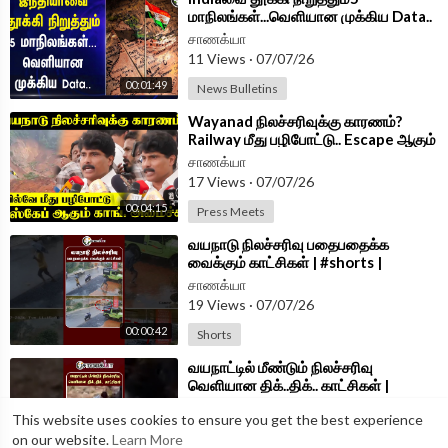
மாநிலங்கள்...வெளியான முக்கிய Data..
| Tamilnadu | Karnataka | Gujarat
சாணக்யா
11 Views
·
07/07/26
00:01:49
News Bulletins
⁣Wayanad நிலச்சரிவுக்கு காரணம்?
Railway மீது பழிபோட்டு.. Escape ஆகும்
Congress Minister
சாணக்யா
17 Views
·
07/07/26
00:04:15
Press Meets
⁣வயநாடு நிலச்சரிவு பதைபதைக்க
வைக்கும் காட்சிகள் | #shorts |
#chanakyaa
சாணக்யா
19 Views
·
07/07/26
00:00:42
Shorts
⁣வயநாட்டில் மீண்டும் நிலச்சரிவு
வெளியான திக்..திக்.. காட்சிகள் |
#shorts | #chanakyaa
சாணக்யா
This website uses cookies to ensure you get the best experience
17 Views
·
07/07/26
on our website.
Learn More