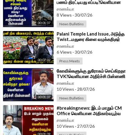
பணம் திரட்டியது எப்படி?வெளியான
அதிரவைக்கும் பின்னணி
சாணக்யா
8 Views
·
30/07/26
00:01:37
News Bulletins
⁣Palani Temple Land Issue, அடுத்த
Twist...மதுரை கிளை வழக்கறிஞர்
பேட்டி...Advocate Pressmeet
சாணக்யா
6 Views
·
30/07/26
00:07:02
Press Meets
⁣கோவில்களுக்கு துரோகம் செய்கிறதா
TVK?வெளியான அதிர்ச்சி பின்னணி
சாணக்யா
10 Views
·
28/07/26
00:01:37
News Bulletins
⁣#breakingnews: இடம் மாறும் CM
Office வெளியான அதிகார்வபூர்வ
அறிவிப்பு!! | TN Govt | TVK
சாணக்யா
10 Views
·
27/07/26
00:01:39