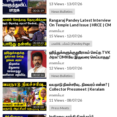
13 Views
·
13/07/26
00:01:19
News Bulletins
⁣Rangaraj Pandey Latest Interview
On Temple Land Issue | HRCE | CM
Vijay | Karur | Patta | DMK
சாணக்யா
15 Views
·
12/07/26
00:18:25
பாண்டே பக்கம் | Pandey Page
⁣ஹிந்துக்களுக்குதுரோகம் செய்த TVK
அரசு? DMKவே இதுவரை செய்யாதது!
வெளியான அறிவிப்பு...
சாணக்யா
12 Views
·
10/07/26
00:02:16
News Bulletins
⁣வயநாடு நிலச்சரிவு.. நிலவரம் என்ன? |
Collector Pressmeet | Keralam
Govt | Congress | VD Satheesan
சாணக்யா
11 Views
·
08/07/26
00:01:03
Press Meets
⁣Indiaவை தூக்கி நிறுத்தும்5