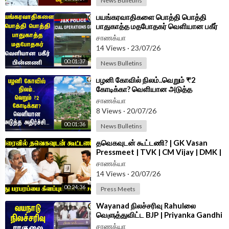
News Bulletins
⁣பயங்கரவாதிகளை பொத்தி பொத்தி
பாதுகாத்த மதபோதகர் வெளியான பகீர்
பின்னணி | Jammu Kashmir
சாணக்யா
14 Views
·
23/07/26
00:01:37
News Bulletins
⁣பழனி கோவில் நிலம்..வெறும் ₹2
கோடிக்கா? வெளியான அடுத்த
அதிர்ச்சி.. | Palani Temple Land Issue
சாணக்யா
8 Views
·
20/07/26
00:01:36
News Bulletins
⁣தவெகவுடன் கூட்டணி? | GK Vasan
Pressmeet | TVK | CM Vijay | DMK |
Temple Land Issue | Vilupuram
சாணக்யா
14 Views
·
20/07/26
00:24:36
Press Meets
⁣Wayanad நிலச்சரிவு Rahulலை
வெளுத்துவிட்ட BJP | Priyanka Gandhi
| Land Slide | Narendra Modi
சாணக்யா