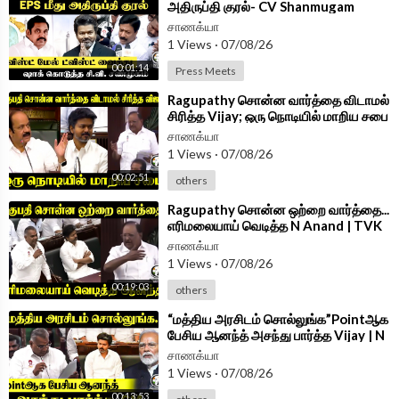
அதிருப்தி குரல்- CV Shanmugam
PressMeet | ADMK | TVK |
சாணக்யா
1 Views
·
07/08/26
00:01:14
Press Meets
⁣Ragupathy சொன்ன வார்த்தை விடாமல்
சிரித்த Vijay; ஒரு நொடியில் மாறிய சபை
| TN Assembly 2026
சாணக்யா
1 Views
·
07/08/26
00:02:51
others
⁣Ragupathy சொன்ன ஒற்றை வார்த்தை...
எரிமலையாய் வெடித்த N Anand | TVK
Govt | DMK | Assembly 2026
சாணக்யா
1 Views
·
07/08/26
00:19:03
others
⁣“மத்திய அரசிடம் சொல்லுங்க”Pointஆக
பேசிய ஆனந்த் அசந்து பார்த்த Vijay | N
Anand Speech at TN Assembly
சாணக்யா
1 Views
·
07/08/26
00:13:53