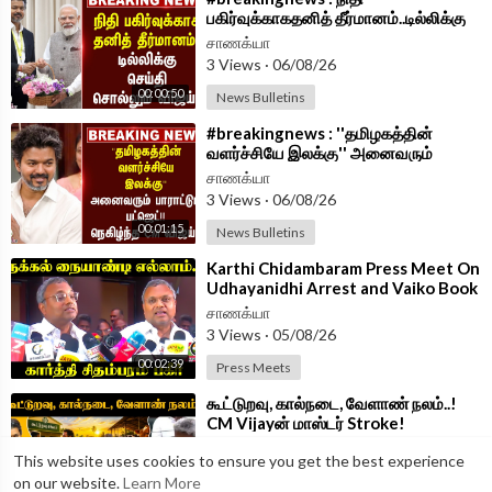
பகிர்வுக்காகதனித் தீர்மானம்..டில்லிக்கு
செய்தி சொல்லும் Vijay | TVK
சாணக்யா
Government
3 Views
·
06/08/26
00:00:50
News Bulletins
⁣#breakingnews : ''தமிழகத்தின்
வளர்ச்சியே இலக்கு'' அனைவரும்
பாராட்டும் Budget!! நெகிழ்ந்த CM
சாணக்யா
Vijay!!
3 Views
·
06/08/26
00:01:15
News Bulletins
⁣Karthi Chidambaram Press Meet On
Udhayanidhi Arrest and Vaiko Book
Launch | TVK Govt | Congress
சாணக்யா
3 Views
·
05/08/26
00:02:39
Press Meets
⁣கூட்டுறவு, கால்நடை, வேளாண் நலம்..!
CM Vijayன் மாஸ்டர் Stroke!
அதிரடியாக அறிவித்த அமைச்சர் | TVK
சாணக்யா
This website uses cookies to ensure you get the best experience
GOVT
3 Views
·
05/08/26
on our website.
Learn More