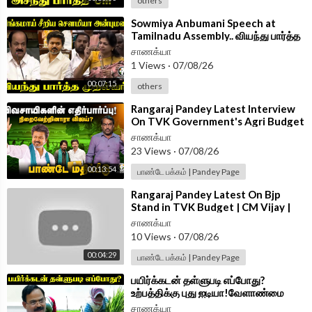
others
⁣Sowmiya Anbumani Speech at
Tamilnadu Assembly.. வியந்து பார்த்த
CM Vijay | PMK | TVK
சாணக்யா
1 Views
·
07/08/26
00:07:15
others
⁣Rangaraj Pandey Latest Interview
On TVK Government's Agri Budget
| CM Vijay | EPS | Udhayanidhi |DMK
சாணக்யா
23 Views
·
07/08/26
00:13:54
பாண்டே பக்கம் | Pandey Page
⁣Rangaraj Pandey Latest On Bjp
Stand in TVK Budget | CM Vijay |
Nainar Nagenthran | Vinoth |
சாணக்யா
Wilson
10 Views
·
07/08/26
00:04:29
பாண்டே பக்கம் | Pandey Page
⁣பயிர்க்கடன் தள்ளுபடி எப்போது?
உற்பத்திக்கு புது ஐடியா!வேளாண்மை
உற்பத்தி ஆணையர் அதிரடி | TVK Govt
சாணக்யா