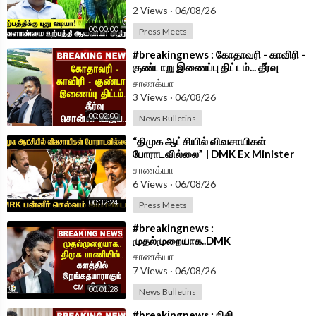
2 Views
·
06/08/26
00:00:00
Press Meets
⁣#breakingnews : கோதாவரி - காவிரி -
குண்டாறு இணைப்பு திட்டம்... தீர்வு
சொன்ன Vijay...| TVK Government
சாணக்யா
3 Views
·
06/08/26
00:02:00
News Bulletins
⁣“திமுக ஆட்சியில் விவசாயிகள்
போராடவில்லை” | DMK Ex Minister
MRK Panneer Selvam | Press Meet
சாணக்யா
|TVK Govt
6 Views
·
06/08/26
00:32:24
Press Meets
⁣#breakingnews :
முதல்முறையாக..DMK
பாணியில்..களத்தில் இறங்க தயாராகும்
சாணக்யா
CM Vijay? | TVK Govt
7 Views
·
06/08/26
00:01:28
News Bulletins
⁣#breakingnews : நிதி