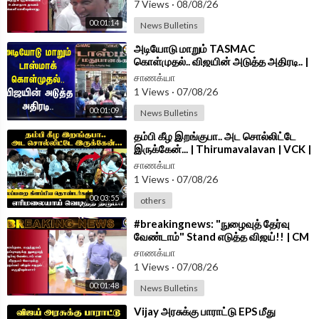
7 Views
·
08/08/26
00:01:14
News Bulletins
Android App -
https://play.google.com/store/....apps/details?id=
com.
⁣அடியோடு மாறும் TASMAC
கொள்முதல்.. விஜயின் அடுத்த அதிரடி.. |
Minister Vignesh | TVK | TN Govt
சாணக்யா
1 Views
·
07/08/26
00:01:09
News Bulletins
⁣தம்பி கீழ இறங்குபா.. அட சொல்லிட்டே
இருக்கேன்... | Thirumavalavan | VCK |
Cuddalore | TN Govt
சாணக்யா
1 Views
·
07/08/26
00:03:55
others
⁣#breakingnews: "நுழைவுத் தேர்வு
வேண்டாம்" Stand எடுத்த விஜய்!! | CM
Vijay Letter To PM Modi
சாணக்யா
1 Views
·
07/08/26
00:01:48
News Bulletins
⁣Vijay அரசுக்கு பாராட்டு EPS மீது