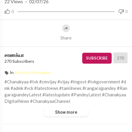
22
Views
·
02/07/26
0
0
Share
சாணக்யா
270
SUBSCRIBE
270 Subscribers
In
Atrocity Arumugam
#Chanakyaa #tvk #cmvijay #vijay #tngovt #tvkgovernment #d
mk #admk #vck #latestnews #tamilnews #rangarajpandey #Ran
garajpandeyLatest #latestupdate #PandeyLatest #Chanakyaa
DigitalNews #ChanakyaaChannel
Show more
சாணக்யா!
அரசியல், சமூக பிரச்சனை , அறிவியல் , கலாச்சாரம் , விளையாட்டு ,