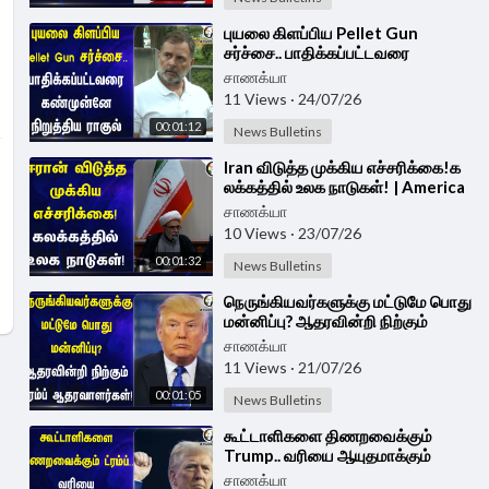
⁣புயலை கிளப்பிய Pellet Gun
சர்ச்சை.. பாதிக்கப்பட்டவரை
கண்முன்னே நிறுத்திய
சாணக்யா
RahulGandhi | CJP Protest
11 Views
·
24/07/26
00:01:12
News Bulletins
⁣Iran விடுத்த முக்கிய எச்சரிக்கை!க
லக்கத்தில் உலக நாடுகள்! | America
Iran War
சாணக்யா
10 Views
·
23/07/26
00:01:32
News Bulletins
⁣நெருங்கியவர்களுக்கு மட்டுமே பொது
மன்னிப்பு? ஆதரவின்றி நிற்கும்
Trump ஆதரவாளர்கள்! | America
சாணக்யா
11 Views
·
21/07/26
00:01:05
News Bulletins
⁣கூட்டாளிகளை திணறவைக்கும்
Trump.. வரியை ஆயுதமாக்கும்
America.. | USA
சாணக்யா