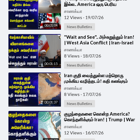
இல்ல.. America ஒரு பெரிய
சாத்தான்! Mojtaba Khamenei
சாணக்யா
காட்டம்! | Iran
12 Views
·
19/07/26
00:01:04
News Bulletins
⁣"Wait and See".. அச்சுறுத்தும் Iran!
| West Asia Conflict | Iran-Israel
Donald Trump | America
சாணக்யா
8 Views
·
18/07/26
00:01:15
News Bulletins
⁣Iran குறி வைத்துள்ள மற்றொரு
முக்கிய வழித்தடம்! கதி கலங்கும்
உலக நாடுகள்! | Iran | Trump
சாணக்யா
8 Views
·
17/07/26
00:01:37
News Bulletins
⁣குழந்தைகளை கொன்ற America?
கொந்தளிக்கும் Iran! | Trump | War
சாணக்யா
12 Views
·
16/07/26