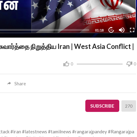
01:18
10
ார்த்தை நிறுத்திய Iran | West Asia Conflict |
0
0
Share
SUBSCRIBE
270
ttack #iran #latestnews #tamilnews #rangarajpandey #Rangarajpa