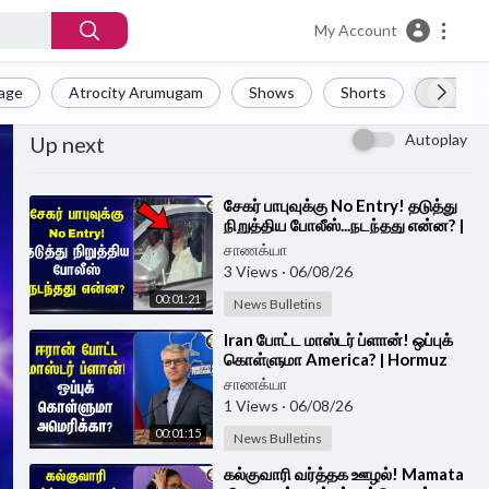
My Account
Page
Atrocity Arumugam
Shows
Shorts
LIVE
Autoplay
Up next
⁣சேகர் பாபுவுக்கு No Entry! தடுத்து
நிறுத்திய போலீஸ்...நடந்தது என்ன? |
Tiruthani | HRCE
சாணக்யா
3 Views
·
06/08/26
00:01:21
News Bulletins
⁣Iran போட்ட மாஸ்டர் ப்ளான்! ஒப்புக்
கொள்ளுமா America? | Hormuz
சாணக்யா
1 Views
·
06/08/26
00:01:15
News Bulletins
⁣கல்குவாரி வர்த்தக ஊழல்! Mamata