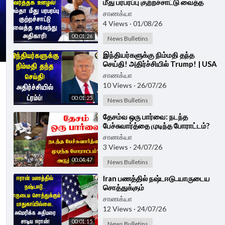
மீது பரபரப்பு குற்றச்சாட்டு வைத்த
சுவேந்து அதிகாரி! | West Bengal
சாணக்யா
4 Views
·
01/08/26
00:01:26
News Bulletins
⁣இந்தியர்களுக்கு நிம்மதி தந்த
செய்தி! அதிர்ச்சியில் Trump! | USA
| India | Narendra Modi
சாணக்யா
10 Views
·
26/07/26
00:01:25
News Bulletins
⁣தேசம்வ ஒரு பார்வை: நடந்த
பேச்சுவார்த்தை முடிந்த போராட்டம்?
அடுத்து என்ன? | CJP Protest
சாணக்யா
3 Views
·
24/07/26
00:04:47
News Bulletins
⁣Iran பணத்தில் நஷ்டஈடு..யாருடைய
சொத்துக்கும்
பாதுகாப்பில்லை..America அதிபரை
சாணக்யா
சாடிய Iran!
12 Views
·
24/07/26
00:01:15
News Bulletins