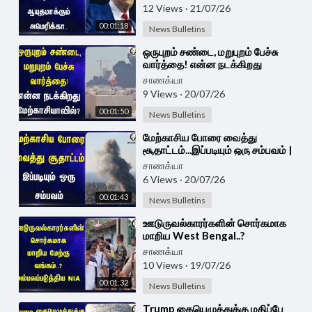
12 Views
·
21/07/26
00:01:18
News Bulletins
⁣ஒருபுறம் சண்டை, மறுபுறம் பேச்சு
வார்த்தை! என்ன நடக்கிறது
மேற்காசியாவில்? | America Iran
சாணக்யா
War
9 Views
·
20/07/26
00:01:50
News Bulletins
⁣மேற்காசிய போரை வைத்து
சூதாட்டம்...இப்படியும் ஒரு சம்பவம் |
America Iran War
சாணக்யா
6 Views
·
20/07/26
00:01:43
News Bulletins
⁣ஊடுருவல்காரர்களின் சொர்கமாக
மாறிய West Bengal..?
அம்பலப்படுத்திய NIA | BJP |
சாணக்யா
Suvendu Adhikari
10 Views
·
19/07/26
00:01:32
News Bulletins
⁣Trump கையெழுத்துக்கு மதிப்பே