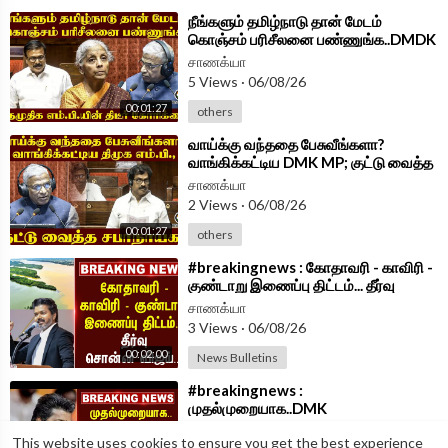
⁣நீங்களும் தமிழ்நாடு தான் மேடம்
கொஞ்சம் பரிசீலனை பண்ணுங்க..DMDK
MPயின் திடீர் கோரிக்கை
சாணக்யா
5 Views
·
06/08/26
00:01:27
others
⁣வாய்க்கு வந்ததை பேசுவீங்களா?
வாங்கிக்கட்டிய DMK MP; குட்டு வைத்த
சபாநாயகர் | Parliament 2026
சாணக்யா
2 Views
·
06/08/26
00:01:27
others
⁣#breakingnews : கோதாவரி - காவிரி -
குண்டாறு இணைப்பு திட்டம்... தீர்வு
சொன்ன Vijay...| TVK Government
சாணக்யா
3 Views
·
06/08/26
00:02:00
News Bulletins
⁣#breakingnews :
முதல்முறையாக..DMK
பாணியில்..களத்தில் இறங்க தயாராகும்
சாணக்யா
This website uses cookies to ensure you get the best experience
CM Vijay? | TVK Govt