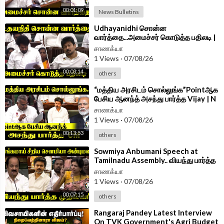
00:01:09
News Bulletins
⁣Udhayanidhi சொன்ன
வார்த்தை...அமைச்சர் கொடுத்த பதிலடி |
Minister Vinoth Speech TN
சாணக்யா
Assembly 2026
1 Views
·
07/08/26
00:03:14
others
⁣“மத்திய அரசிடம் சொல்லுங்க”Pointஆக
பேசிய ஆனந்த் அசந்து பார்த்த Vijay | N
Anand Speech at TN Assembly
சாணக்யா
1 Views
·
07/08/26
00:13:53
others
⁣Sowmiya Anbumani Speech at
Tamilnadu Assembly.. வியந்து பார்த்த
CM Vijay | PMK | TVK
சாணக்யா
1 Views
·
07/08/26
00:07:15
others
⁣Rangaraj Pandey Latest Interview
On TVK Government's Agri Budget