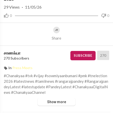
29
Views
·
11/05/26
0
0
Share
சாணக்யா
270
SUBSCRIBE
270 Subscribers
In
Press Meets
#Chanakyaa #tvk #vijay #sowmiyaanbumani #pmk #tnelection
2026 #latestnews #tamilnews #rangarajpandey #Rangarajpan
deyLatest #latestupdate #PandeyLatest #ChanakyaaDigitalN
ews #ChanakyaaChannel
Show more
சாணக்யா!