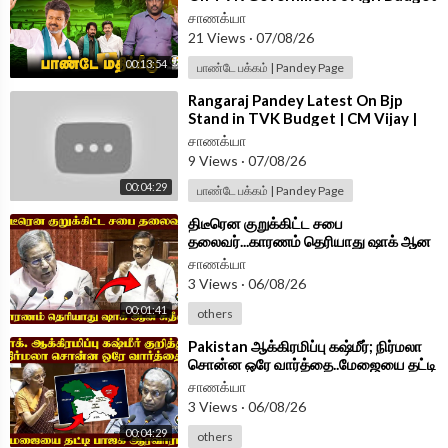
| CM Vijay | EPS | Udhayanidhi |DMK
சாணக்யா
21 Views
·
07/08/26
00:13:54
பாண்டே பக்கம் | Pandey Page
⁣Rangaraj Pandey Latest On Bjp
Stand in TVK Budget | CM Vijay |
Nainar Nagenthran | Vinoth |
சாணக்யா
Wilson
9 Views
·
07/08/26
00:04:29
பாண்டே பக்கம் | Pandey Page
⁣திடீரென குறுக்கிட்ட சபை
தலைவர்...காரணம் தெரியாது ஷாக் ஆன
Sudhish | Parliament Session 2026
சாணக்யா
3 Views
·
06/08/26
00:01:41
others
⁣Pakistan ஆக்கிரமிப்பு கஷ்மீர்; நிர்மலா
சொன்ன ஒரே வார்த்தை..மேஜையை தட்டி
BJPஆரவாரம் | Parliament 2026
சாணக்யா
3 Views
·
06/08/26
00:04:29
others