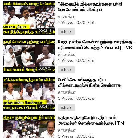
⁣"அவையில் இல்லாதவர்களை பற்றி
பேசவேண்டாம்"சீண்டிய
DMK;கொதித்தெழுந்த Congress | TN
சாணக்யா
Assembly 2026
1 Views
·
07/08/26
00:02:49
others
⁣Ragupathy சொன்ன ஒற்றை வார்த்தை...
எரிமலையாய் வெடித்த N Anand | TVK
Govt | DMK | Assembly 2026
சாணக்யா
1 Views
·
07/08/26
00:19:03
others
⁣பேசிக்கொண்டிருந்த மரிய
வில்சன்..எழுந்து நின்ற தென்னரசு;
பாநாயகர் சொன்ன Joke | TN
சாணக்யா
Assembly Joke
1 Views
·
07/08/26
00:14:44
others
⁣புதிதாக நிறைவேறிய தீர்மானம்.
அமைச்சர் சொன்ன வார்த்தை | TN
Assembly 2026 | DMK | TVK
சாணக்யா
1 Views
·
07/08/26