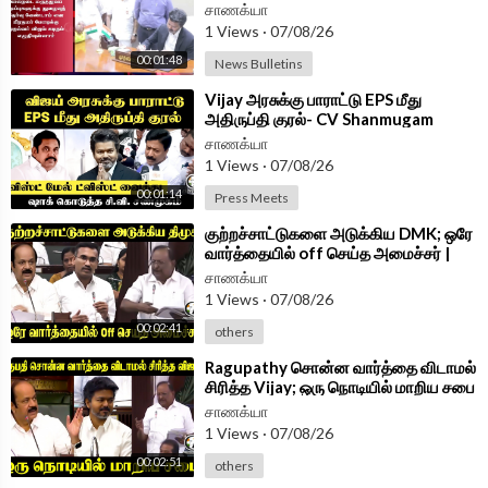
Vijay Letter To PM Modi
சாணக்யா
Follow Chanakyaa on arattai -
https://aratt.ai/@chanakyaa_tv
1 Views
·
07/08/26
00:01:48
News Bulletins
Android App -
https://play.google.com/store/....apps/details?id=
com.
⁣Vijay அரசுக்கு பாராட்டு EPS மீது
அதிருப்தி குரல்- CV Shanmugam
PressMeet | ADMK | TVK |
சாணக்யா
1 Views
·
07/08/26
00:01:14
Press Meets
⁣குற்றச்சாட்டுகளை அடுக்கிய DMK; ஒரே
வார்த்தையில் off செய்த அமைச்சர் |
ArunRaj Speech at TN Assembly
சாணக்யா
1 Views
·
07/08/26
00:02:41
others
⁣Ragupathy சொன்ன வார்த்தை விடாமல்
சிரித்த Vijay; ஒரு நொடியில் மாறிய சபை
| TN Assembly 2026
சாணக்யா
1 Views
·
07/08/26
00:02:51
others