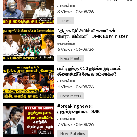
சபாநாயகர் | Parliament 2026
சாணக்யா
3 Views
·
06/08/26
00:01:27
others
⁣“திமுக ஆட்சியில் விவசாயிகள்
போராடவில்லை” | DMK Ex Minister
MRK Panneer Selvam | Press Meet
சாணக்யா
|TVK Govt
6 Views
·
06/08/26
00:32:24
Press Meets
⁣பாட்டிலுக்கு ₹10 தடுக்க முடியாமல்
திணறல்.வீடு தேடி வரும் சரக்கு?
Minister Vignesh Press Meet | TVK
சாணக்யா
4 Views
·
06/08/26
00:13:47
Press Meets
⁣#breakingnews :
முதல்முறையாக..DMK
பாணியில்..களத்தில் இறங்க தயாராகும்
சாணக்யா
CM Vijay? | TVK Govt
7 Views
·
06/08/26
00:01:28
News Bulletins