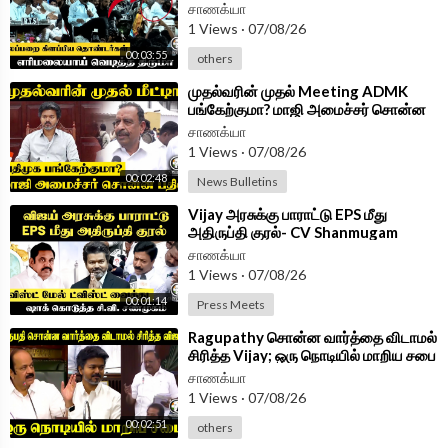
Cuddalore | TN Govt
சாணக்யா
1 Views
·
07/08/26
Follow Chanakyaa on Instagram -
https://www.instagram.com/
00:03:55
others
chanakyaa_tv/?hl=en
⁣முதல்வரின் முதல் Meeting ADMK
Follow Chanakyaa on arattai -
https://aratt.ai/@chanakyaa_tv
பங்கேற்குமா? மாஜி அமைச்சர் சொன்ன
பதில் | osmanikandan pressmeet
சாணக்யா
Android App -
https://play.google.com/store/....apps/details?id=
1 Views
·
07/08/26
com.
00:02:48
News Bulletins
⁣Vijay அரசுக்கு பாராட்டு EPS மீது
அதிருப்தி குரல்- CV Shanmugam
PressMeet | ADMK | TVK |
சாணக்யா
1 Views
·
07/08/26
00:01:14
Press Meets
⁣Ragupathy சொன்ன வார்த்தை விடாமல்
சிரித்த Vijay; ஒரு நொடியில் மாறிய சபை
| TN Assembly 2026
சாணக்யா
1 Views
·
07/08/26
00:02:51
others