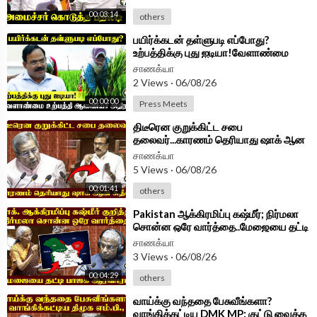
00:03:14
others
⁣பயிர்க்கடன் தள்ளுபடி எப்போது?
உற்பத்திக்கு புது ஐடியா!வேளாண்மை
உற்பத்தி ஆணையர் அதிரடி | TVK Govt
சாணக்யா
2 Views
·
06/08/26
00:00:00
Press Meets
⁣திடீரென குறுக்கிட்ட சபை
தலைவர்...காரணம் தெரியாது ஷாக் ஆன
Sudhish | Parliament Session 2026
சாணக்யா
5 Views
·
06/08/26
00:01:41
others
⁣Pakistan ஆக்கிரமிப்பு கஷ்மீர்; நிர்மலா
சொன்ன ஒரே வார்த்தை..மேஜையை தட்டி
BJPஆரவாரம் | Parliament 2026
சாணக்யா
3 Views
·
06/08/26
00:04:29
others
⁣வாய்க்கு வந்ததை பேசுவீங்களா?
வாங்கிக்கட்டிய DMK MP; குட்டு வைத்த