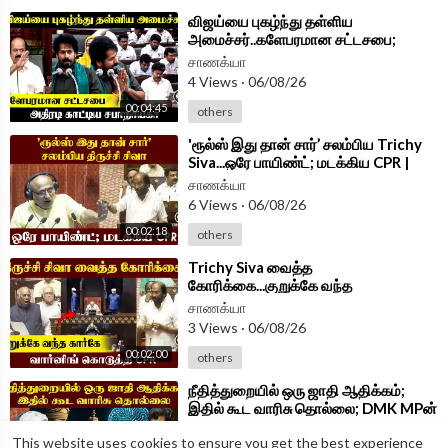
⁣விஜய்யை புகழ்ந்து தள்ளிய
அமைச்சர்..களேபரமான சட்டசபை;
அதிரடி காட்டிய சபாநாயகர் | TN
சாணக்யா
Assembly 2026
4 Views
·
06/08/26
00:04:45
others
⁣'ரூல்ஸ் இது தான் சார்’ சலம்பிய Trichy
Siva...ஒரே பாயிண்ட்; மடக்கிய CPR |
Parliament 2026
சாணக்யா
6 Views
·
06/08/26
00:02:18
others
⁣Trichy Siva வைத்த
கோரிக்கை...குறுக்கே வந்த
கார்கே...வார்னிங் கொடுத்த CPR |
சாணக்யா
Parliament 2026
3 Views
·
06/08/26
00:02:00
others
⁣நீதித்துறையில் ஒரு ஜாதி ஆதிக்கம்;
இதில் கூட வாரிசு தொல்லை; DMK MPன்
திடுக் பேச்சு | Parliament 2026
சாணக்யா
This website uses cookies to ensure you get the best experience