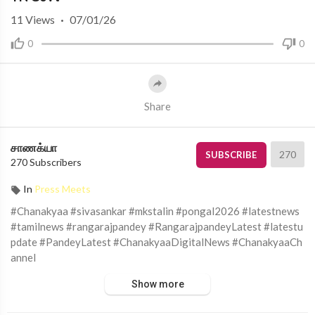
11
Views
·
07/01/26
0
0
Share
சாணக்யா
270
SUBSCRIBE
270 Subscribers
In
Press Meets
#Chanakyaa #sivasankar #mkstalin #pongal2026 #latestnews
#tamilnews #rangarajpandey #RangarajpandeyLatest #latestu
pdate #PandeyLatest #ChanakyaaDigitalNews #ChanakyaaCh
annel
Show more
சாணக்யா!