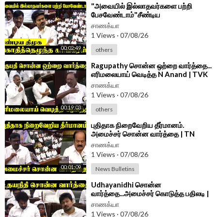
⁣"அவையில் இல்லாதவர்களை பற்றி
பேசவேண்டாம்"சீண்டிய
DMK;கொதித்தெழுந்த Congress | TN
சாணக்யா
Assembly 2026
1 Views
·
07/08/26
00:02:49
others
⁣Ragupathy சொன்ன ஒற்றை வார்த்தை...
எரிமலையாய் வெடித்த N Anand | TVK
Govt | DMK | Assembly 2026
சாணக்யா
1 Views
·
07/08/26
00:19:03
others
⁣புதிதாக நிறைவேறிய தீர்மானம்.
அமைச்சர் சொன்ன வார்த்தை | TN
Assembly 2026 | DMK | TVK
சாணக்யா
1 Views
·
07/08/26
00:01:09
News Bulletins
⁣Udhayanidhi சொன்ன
வார்த்தை...அமைச்சர் கொடுத்த பதிலடி |
Minister Vinoth Speech TN
சாணக்யா
Assembly 2026
1 Views
·
07/08/26