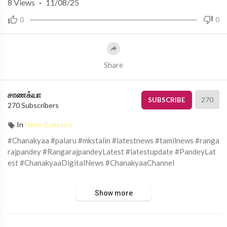
8
Views
·
11/08/25
0
0
Share
சாணக்யா
270
SUBSCRIBE
270 Subscribers
In
News Bulletins
#Chanakyaa #palaru #mkstalin #latestnews #tamilnews #ranga
rajpandey #RangarajpandeyLatest #latestupdate #PandeyLat
est #ChanakyaaDigitalNews #ChanakyaaChannel
சாணக்யா!
Show more
அரசியல், சமூக பிரச்சனை , அறிவியல் , கலாச்சாரம் , விளையாட்டு ,
சினிமா மற்றும் பொழுதுபோக்கு அம்சங்களை வழங்கும் ஊடகம்.