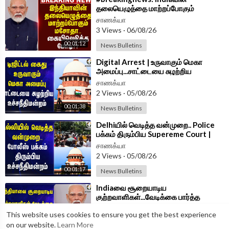
தலையெழுத்தை மாற்றப்போகும்
மசோதா.. கையிலெடுத்த Modi?? | Delhi
சாணக்யா
3 Views
·
06/08/26
00:01:12
News Bulletins
⁣Digital Arrest | உருவாகும் மெகா
அமைப்பு...சாட்டையை சுழற்றிய
Supreme Court | India
சாணக்யா
2 Views
·
05/08/26
00:01:38
News Bulletins
⁣Delhiயில் வெடித்த வன்முறை.. Police
பக்கம் திரும்பிய Supereme Court |
CJP
சாணக்யா
2 Views
·
05/08/26
00:01:17
News Bulletins
⁣Indiaவை சூறையாடிய
குற்றவாளிகள்...வேடிக்கை பார்த்த
Congress வேட்டையாடும் Modi | BJP
சாணக்யா
This website uses cookies to ensure you get the best experience
2 Views
·
05/08/26
on our website.
Learn More