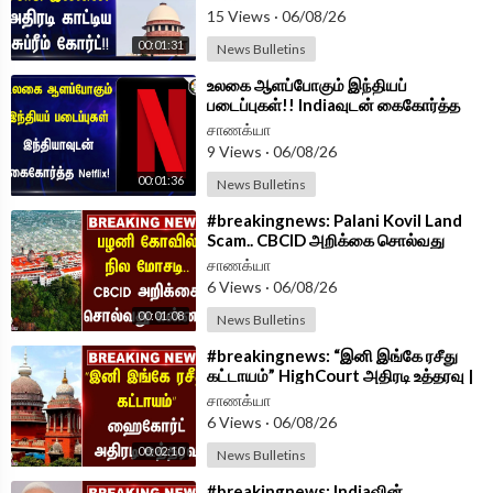
15 Views
·
06/08/26
00:01:31
News Bulletins
⁣உலகை ஆளப்போகும் இந்தியப்
படைப்புகள்!! Indiaவுடன் கைகோர்த்த
Netflix! | Narendra Modi | Ted
சாணக்யா
Sarandos
9 Views
·
06/08/26
00:01:36
News Bulletins
⁣#breakingnews: Palani Kovil Land
Scam.. CBCID அறிக்கை சொல்வது
என்ன? | HRCE
சாணக்யா
6 Views
·
06/08/26
00:01:08
News Bulletins
⁣#breakingnews: “இனி இங்கே ரசீது
கட்டாயம்” HighCourt அதிரடி உத்தரவு |
TASMAC | Online Sale
சாணக்யா
6 Views
·
06/08/26
00:02:10
News Bulletins
⁣#breakingnews: Indiaவின்