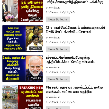
பகிர்வுக்காகதனித் தீர்மானம்..டில்லிக்கு
செய்தி சொல்லும் Vijay | TVK
சாணக்யா
Government
1 Views
·
06/08/26
00:00:50
News Bulletins
⁣Chennai மெட்ரோவால் எவ்வளவு லாபம்?
DMK கேட்ட கேள்வி... Central
Government சுவாரஸ்ய பதில்!
சாணக்யா
1 Views
·
06/08/26
00:01:34
News Bulletins
⁣உச்சகட்ட மேற்காசியபோருக்கு
மத்தியில்...Modi செய்த சம்பவம்..
வெளியான பின்னணி!
சாணக்யா
1 Views
·
06/08/26
00:01:13
News Bulletins
⁣#breakingnews : சுரண்டப்பட்ட கனிம
வளங்கள்.. சாட்டையை சுழற்றிய
Highcourt!! | Madurai
சாணக்யா
1 Views
·
06/08/26
00:00:53