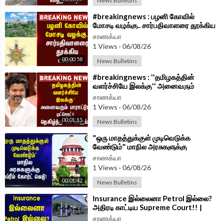
News Bulletins
⁣#breakingnews : பழனி கோவில்
மோசடி வழக்கு.. சார்பதிவாளரை தூக்கிய
CBCID.. | TVK Government
சாணக்யா
1 Views
·
06/08/26
00:00:58
News Bulletins
⁣#breakingnews : ''தமிழகத்தின்
வளர்ச்சியே இலக்கு'' அனைவரும்
பாராட்டும் Budget!! நெகிழ்ந்த CM
சாணக்யா
Vijay!!
1 Views
·
06/08/26
00:01:15
News Bulletins
⁣"ஒரு மாதத்துக்குள் முடிவெடுக்க
வேண்டும்" மாநில அரசுகளுக்கு
Supreme Court கெடு!
சாணக்யா
1 Views
·
06/08/26
00:01:42
News Bulletins
⁣Insurance இல்லைனா Petrol இல்லை?
அதிரடி காட்டிய Supreme Court!! |
Delhi
சாணக்யா