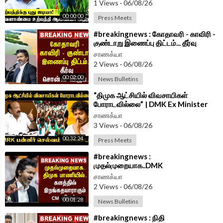
1 Views
·
06/08/26
chanakyaa_tv/?hl=en
00:00:00
Press Meets
Android App -
https://play.google.com/store/....apps/details?id=
⁣#breakingnews : கோதாவரி - காவிரி -
com.
குண்டாறு இணைப்பு திட்டம்... தீர்வு
சொன்ன Vijay...| TVK Government
சாணக்யா
2 Views
·
06/08/26
00:02:00
News Bulletins
⁣“திமுக ஆட்சியில் விவசாயிகள்
போராடவில்லை” | DMK Ex Minister
MRK Panneer Selvam | Press Meet
சாணக்யா
|TVK Govt
3 Views
·
06/08/26
00:32:24
Press Meets
⁣#breakingnews :
முதல்முறையாக..DMK
பாணியில்..களத்தில் இறங்க தயாராகும்
சாணக்யா
CM Vijay? | TVK Govt
2 Views
·
06/08/26
00:01:28
News Bulletins
⁣#breakingnews : நிதி