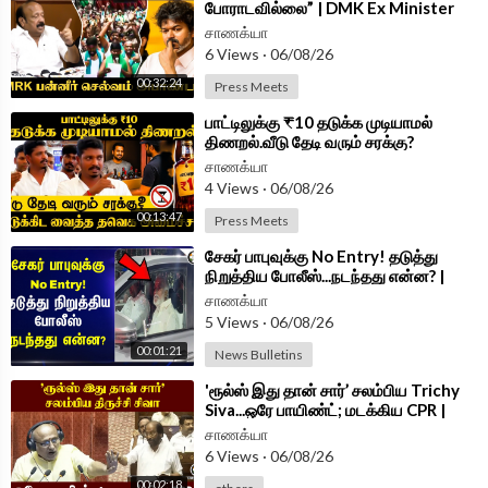
போராடவில்லை” | DMK Ex Minister
MRK Panneer Selvam | Press Meet
சாணக்யா
|TVK Govt
6 Views
·
06/08/26
00:32:24
Press Meets
⁣பாட்டிலுக்கு ₹10 தடுக்க முடியாமல்
திணறல்.வீடு தேடி வரும் சரக்கு?
Minister Vignesh Press Meet | TVK
சாணக்யா
4 Views
·
06/08/26
00:13:47
Press Meets
⁣சேகர் பாபுவுக்கு No Entry! தடுத்து
நிறுத்திய போலீஸ்...நடந்தது என்ன? |
Tiruthani | HRCE
சாணக்யா
5 Views
·
06/08/26
00:01:21
News Bulletins
⁣'ரூல்ஸ் இது தான் சார்’ சலம்பிய Trichy
Siva...ஒரே பாயிண்ட்; மடக்கிய CPR |
Parliament 2026
சாணக்யா
6 Views
·
06/08/26
00:02:18