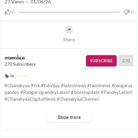
27
Views
·
01/06/26
0
0
Share
சாணக்யா
270
SUBSCRIBE
270 Subscribers
In
others
#Chanakyaa #tvk #tvkvijay #latestnews #tamilnews #rangaraj
pandey #RangarajpandeyLatest #latestupdate #PandeyLatest
#ChanakyaaDigitalNews #ChanakyaaChannel
சாணக்யா!
Show more
அரசியல், சமூக பிரச்சனை , அறிவியல் , கலாச்சாரம் , விளையாட்டு ,
சினிமா மற்றும் பொழுதுபோக்கு அம்சங்களை வழங்கும் ஊடகம்.