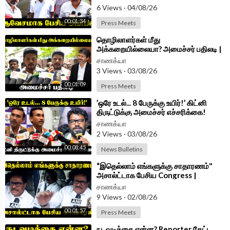
Arrest
6 Views
·
04/08/26
00:01:34
Press Meets
⁣தொழிலாளர்கள் மீது
அக்கறையில்லையா? அமைச்சர் பதிலடி |
Minister Parves Press Meet
சாணக்யா
3 Views
·
03/08/26
00:01:09
Press Meets
⁣’ஒரே உடல்... 8 பேருக்கு உயிர்!’ கிட்னி
திருட்டுக்கு அமைச்சர் எச்சரிக்கை!
Minister ArunRaj Pressmeet
சாணக்யா
2 Views
·
03/08/26
00:08:45
News Bulletins
⁣“இதெல்லாம் எங்களுக்கு சாதாரணம்"
அசால்ட்டாக பேசிய Congress |
Thirunavukkarasar Pressmeet
சாணக்யா
9 Views
·
02/08/26
00:01:57
Press Meets
⁣நடவடிக்கை என்ன? Reporter கேட்ட