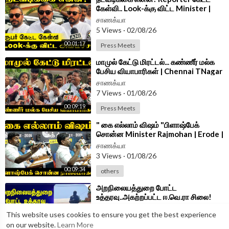
கேள்வி.. Look-க்கு விட்ட Minister |
Srinath
சாணக்யா
5 Views
·
02/08/26
00:01:17
Press Meets
⁣மாமுல் கேட்டு மிரட்டல்... கண்ணீர் மல்க
பேசிய வியாபாரிகள் | Chennai TNagar
| TVK | VCK
சாணக்யா
7 Views
·
01/08/26
00:09:19
Press Meets
⁣" கை எல்லாம் விஷம் "பிளாஷ்பேக்
சொன்ன Minister Rajmohan | Erode |
TVK Government | CM Vijay
சாணக்யா
3 Views
·
01/08/26
00:09:34
others
⁣அறநிலையத்துறை போட்ட
உத்தரவு..அகற்றப்பட்ட ஈ.வெ.ரா சிலை!
ஆடிப்போன திக.. | HRCE | TVK Govt
சாணக்யா
This website uses cookies to ensure you get the best experience
4 Views
·
31/07/26
on our website.
Learn More