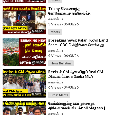
others
⁣Trichy Siva வைத்த
கோரிக்கை...குறுக்கே வந்த
கார்கே...வார்னிங் கொடுத்த CPR |
சாணக்யா
Parliament 2026
3 Views
·
06/08/26
00:02:00
others
⁣#breakingnews: Palani Kovil Land
Scam.. CBCID அறிக்கை சொல்வது
என்ன? | HRCE
சாணக்யா
9 Views
·
06/08/26
00:01:08
News Bulletins
⁣Reels-ல் CM ஆன விஜய் Real CM-
ஆக...காட்டமாக பேசிய MLA
Markandeyan | Press Meet | dmk
சாணக்யா
6 Views
·
04/08/26
00:05:41
Press Meets
⁣கேள்விகளுக்கு பயந்து கைது;
ஆவேசமாக பேசிய Anbil Magesh |
Press Meet | Trichy | Udhayanidhi
சாணக்யா