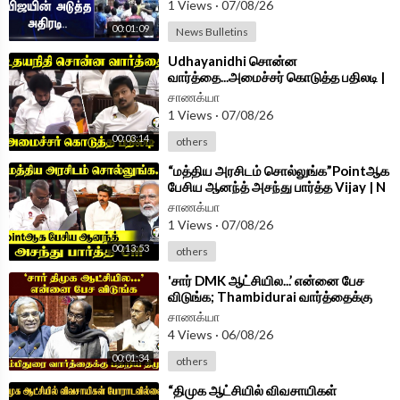
1 Views
·
07/08/26
Android App -
https://play.google.com/store/....apps/details?id=
00:01:09
News Bulletins
com.
⁣Udhayanidhi சொன்ன
வார்த்தை...அமைச்சர் கொடுத்த பதிலடி |
Minister Vinoth Speech TN
சாணக்யா
Assembly 2026
1 Views
·
07/08/26
00:03:14
others
⁣“மத்திய அரசிடம் சொல்லுங்க”Pointஆக
பேசிய ஆனந்த் அசந்து பார்த்த Vijay | N
Anand Speech at TN Assembly
சாணக்யா
1 Views
·
07/08/26
00:13:53
others
⁣'சார் DMK ஆட்சியில...’ என்னை பேச
விடுங்க; Thambidurai வார்த்தைக்கு
பதறிய Trichy Siva | Parliament
சாணக்யா
4 Views
·
06/08/26
00:01:34
others
⁣“திமுக ஆட்சியில் விவசாயிகள்