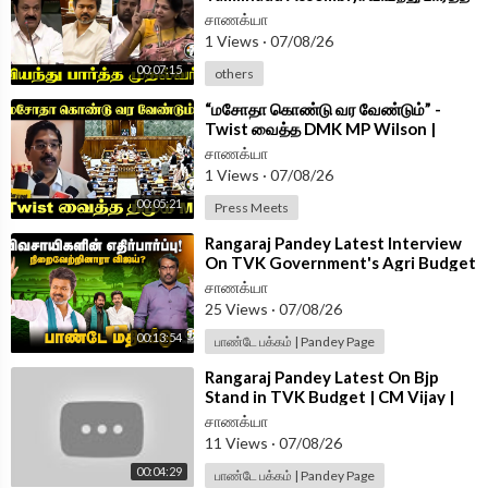
CM Vijay | PMK | TVK
சாணக்யா
1 Views
·
07/08/26
00:07:15
others
⁣“மசோதா கொண்டு வர வேண்டும்” -
Twist வைத்த DMK MP Wilson |
Press Meet | Delhi
சாணக்யா
1 Views
·
07/08/26
00:05:21
Press Meets
⁣Rangaraj Pandey Latest Interview
On TVK Government's Agri Budget
| CM Vijay | EPS | Udhayanidhi |DMK
சாணக்யா
25 Views
·
07/08/26
00:13:54
பாண்டே பக்கம் | Pandey Page
⁣Rangaraj Pandey Latest On Bjp
Stand in TVK Budget | CM Vijay |
Nainar Nagenthran | Vinoth |
சாணக்யா
Wilson
11 Views
·
07/08/26
00:04:29
பாண்டே பக்கம் | Pandey Page