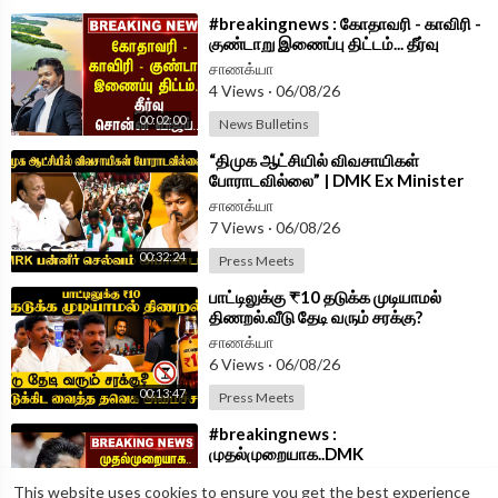
⁣#breakingnews : கோதாவரி - காவிரி -
குண்டாறு இணைப்பு திட்டம்... தீர்வு
சொன்ன Vijay...| TVK Government
சாணக்யா
4 Views
·
06/08/26
00:02:00
News Bulletins
⁣“திமுக ஆட்சியில் விவசாயிகள்
போராடவில்லை” | DMK Ex Minister
MRK Panneer Selvam | Press Meet
சாணக்யா
|TVK Govt
7 Views
·
06/08/26
00:32:24
Press Meets
⁣பாட்டிலுக்கு ₹10 தடுக்க முடியாமல்
திணறல்.வீடு தேடி வரும் சரக்கு?
Minister Vignesh Press Meet | TVK
சாணக்யா
6 Views
·
06/08/26
00:13:47
Press Meets
⁣#breakingnews :
முதல்முறையாக..DMK
பாணியில்..களத்தில் இறங்க தயாராகும்
சாணக்யா
This website uses cookies to ensure you get the best experience
CM Vijay? | TVK Govt