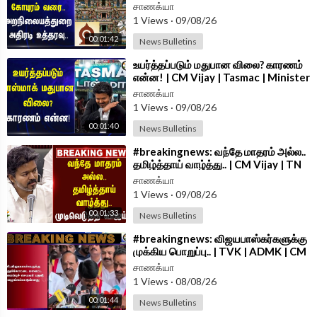
Ramesh | CM Vijay | TVK
சாணக்யா
Follow Chanakyaa on Instagram -
https://www.instagram.com/
1 Views
·
09/08/26
chanakyaa_tv/?hl=en
00:01:42
News Bulletins
Follow Chanakyaa on arattai -
https://aratt.ai/@chanakyaa_tv
⁣உயர்த்தப்படும் மதுபான விலை? காரணம்
என்ன! | CM Vijay | Tasmac | Minister
Vignesh | Say No To Drugs
Android App -
https://play.google.com/store/....apps/details?id=
சாணக்யா
com.
1 Views
·
09/08/26
00:01:40
News Bulletins
⁣#breakingnews: வந்தே மாதரம் அல்ல..
தமிழ்த்தாய் வாழ்த்து.. | CM Vijay | TN
Assembly | DMK | BJP
சாணக்யா
1 Views
·
09/08/26
00:01:33
News Bulletins
⁣#breakingnews: விஜயபாஸ்கர்களுக்கு
முக்கிய பொறுப்பு.. | TVK | ADMK | CM
Vijay
சாணக்யா
1 Views
·
08/08/26
00:01:44
News Bulletins