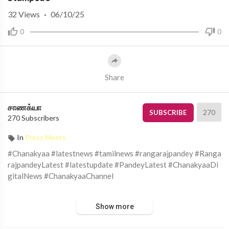
32
Views
·
06/10/25
0
0
Share
சாணக்யா
270
SUBSCRIBE
270 Subscribers
In
Press Meets
#Chanakyaa #latestnews #tamilnews #rangarajpandey #Ranga
rajpandeyLatest #latestupdate #PandeyLatest #ChanakyaaDi
gitalNews #ChanakyaaChannel
சாணக்யா!
Show more
அரசியல், சமூக பிரச்சனை , அறிவியல் , கலாச்சாரம் , விளையாட்டு ,