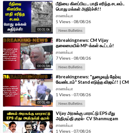
⁣பீதியை கிளப்பிய... பாதி எரிந்த சடலம்..
பொது மக்கள் அதிர்ச்சி!!
சாணக்யா
5 Views
·
08/08/26
00:01:06
News Bulletins
⁣#breakingnews: CM Vijay
தலைமையில் MP-க்கள் கூட்டம்!
புறக்கணிக்கிறதா ADMK?
சாணக்யா
7 Views
·
08/08/26
00:01:14
News Bulletins
⁣#breakingnews: "நுழைவுத் தேர்வு
வேண்டாம்" Stand எடுத்த விஜய்!! | CM
Vijay Letter To PM Modi
சாணக்யா
1 Views
·
07/08/26
00:01:48
News Bulletins
⁣Vijay அரசுக்கு பாராட்டு EPS மீது
அதிருப்தி குரல்- CV Shanmugam
PressMeet | ADMK | TVK |
சாணக்யா
1 Views
·
07/08/26