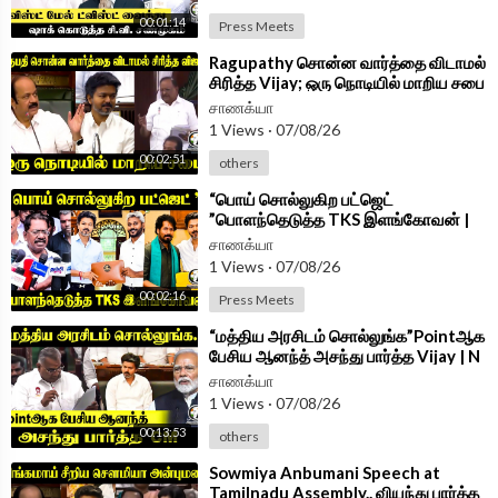
00:01:14
Press Meets
⁣Ragupathy சொன்ன வார்த்தை விடாமல்
சிரித்த Vijay; ஒரு நொடியில் மாறிய சபை
| TN Assembly 2026
சாணக்யா
1 Views
·
07/08/26
00:02:51
others
⁣“பொய் சொல்லுகிற பட்ஜெட்
”பொளந்தெடுத்த TKS இளங்கோவன் |
Press Meet | DMK
சாணக்யா
1 Views
·
07/08/26
00:02:16
Press Meets
⁣“மத்திய அரசிடம் சொல்லுங்க”Pointஆக
பேசிய ஆனந்த் அசந்து பார்த்த Vijay | N
Anand Speech at TN Assembly
சாணக்யா
1 Views
·
07/08/26
00:13:53
others
⁣Sowmiya Anbumani Speech at
Tamilnadu Assembly.. வியந்து பார்த்த