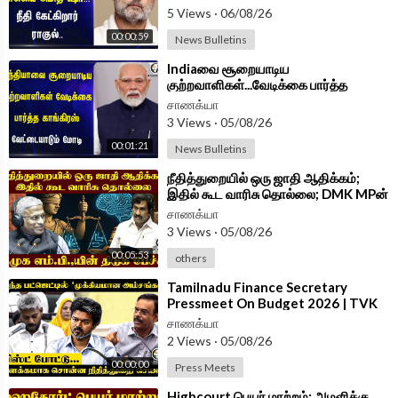
5 Views
·
06/08/26
00:00:59
News Bulletins
⁣Indiaவை சூறையாடிய
குற்றவாளிகள்...வேடிக்கை பார்த்த
Congress வேட்டையாடும் Modi | BJP
சாணக்யா
3 Views
·
05/08/26
00:01:21
News Bulletins
⁣நீதித்துறையில் ஒரு ஜாதி ஆதிக்கம்;
இதில் கூட வாரிசு தொல்லை; DMK MPன்
திடுக் பேச்சு | Parliament 2026
சாணக்யா
3 Views
·
05/08/26
00:05:53
others
⁣Tamilnadu Finance Secretary
Pressmeet On Budget 2026 | TVK
Government
சாணக்யா
2 Views
·
05/08/26
00:00:00
Press Meets
⁣Highcourt பெயர் மாற்றம்; அமளிக்கு