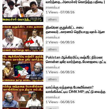
வார்த்தை...அமைச்சர் கொடுத்த பதிலடி |
Minister Vinoth Speech TN
சாணக்யா
Assembly 2026
1 Views
·
07/08/26
00:03:14
others
⁣திடீரென குறுக்கிட்ட சபை
தலைவர்...காரணம் தெரியாது ஷாக் ஆன
Sudhish | Parliament Session 2026
சாணக்யா
2 Views
·
06/08/26
00:01:41
others
⁣Pakistan ஆக்கிரமிப்பு கஷ்மீர்; நிர்மலா
சொன்ன ஒரே வார்த்தை..மேஜையை தட்டி
BJPஆரவாரம் | Parliament 2026
சாணக்யா
1 Views
·
06/08/26
00:04:29
others
⁣வாய்க்கு வந்ததை பேசுவீங்களா?
வாங்கிக்கட்டிய DMK MP; குட்டு வைத்த
சபாநாயகர் | Parliament 2026
சாணக்யா
1 Views
·
06/08/26
00:01:27