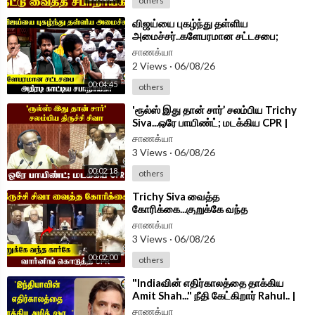
others
⁣விஜய்யை புகழ்ந்து தள்ளிய
அமைச்சர்..களேபரமான சட்டசபை;
அதிரடி காட்டிய சபாநாயகர் | TN
சாணக்யா
Assembly 2026
2 Views
·
06/08/26
00:04:45
others
⁣'ரூல்ஸ் இது தான் சார்’ சலம்பிய Trichy
Siva...ஒரே பாயிண்ட்; மடக்கிய CPR |
Parliament 2026
சாணக்யா
3 Views
·
06/08/26
00:02:18
others
⁣Trichy Siva வைத்த
கோரிக்கை...குறுக்கே வந்த
கார்கே...வார்னிங் கொடுத்த CPR |
சாணக்யா
Parliament 2026
3 Views
·
06/08/26
00:02:00
others
⁣"Indiaவின் எதிர்காலத்தை தாக்கிய
Amit Shah..." நீதி கேட்கிறார் Rahul.. |
BJP | Congress
சாணக்யா