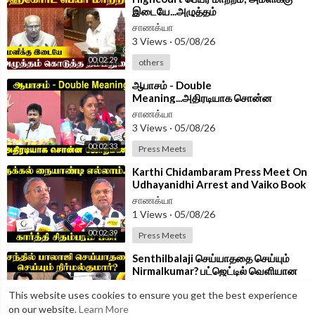
இடையே...அழுத்தம்
கொடுத்தThambidurai | Parliament
சாணக்யா
2026 | ADMK
3 Views
·
05/08/26
00:02:29
others
⁣ஆபாசம் - Double
Meaning...அதிரடியாக சொன்ன
Jothimani | Congress | Udhayanidhi
சாணக்யா
Arrest
3 Views
·
05/08/26
00:02:33
Press Meets
⁣Karthi Chidambaram Press Meet On
Udhayanidhi Arrest and Vaiko Book
Launch | TVK Govt | Congress
சாணக்யா
1 Views
·
05/08/26
00:02:39
Press Meets
⁣Senthilbalaji செய்யாததை செய்யும்
Nirmalkumar? பட்ஜெட்டில் வெளியான
முக்கிய விஷயம் | TN Assembly 2026
சாணக்யா
This website uses cookies to ensure you get the best experience
3 Views
·
05/08/26
on our website.
Learn More