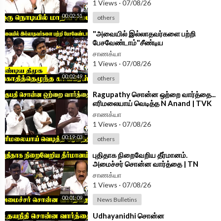
1 Views
·
07/08/26
00:02:51
others
Android App -
https://play.google.com/store/....apps/details?id=
com.
⁣"அவையில் இல்லாதவர்களை பற்றி
பேசவேண்டாம்"சீண்டிய
DMK;கொதித்தெழுந்த Congress | TN
சாணக்யா
Assembly 2026
1 Views
·
07/08/26
00:02:49
others
⁣Ragupathy சொன்ன ஒற்றை வார்த்தை...
எரிமலையாய் வெடித்த N Anand | TVK
Govt | DMK | Assembly 2026
சாணக்யா
1 Views
·
07/08/26
00:19:03
others
⁣புதிதாக நிறைவேறிய தீர்மானம்.
அமைச்சர் சொன்ன வார்த்தை | TN
Assembly 2026 | DMK | TVK
சாணக்யா
1 Views
·
07/08/26
00:01:09
News Bulletins
⁣Udhayanidhi சொன்ன