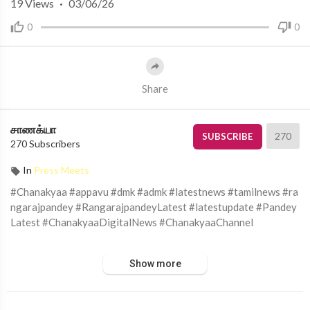
19
Views
·
03/06/26
0
0
Share
சாணக்யா
270
SUBSCRIBE
270 Subscribers
In
Press Meets
#Chanakyaa #appavu #dmk #admk #latestnews #tamilnews #ra
ngarajpandey #RangarajpandeyLatest #latestupdate #Pandey
Latest #ChanakyaaDigitalNews #ChanakyaaChannel
சாணக்யா!
Show more
அரசியல், சமூக பிரச்சனை , அறிவியல் , கலாச்சாரம் , விளையாட்டு ,
சினிமா மற்றும் பொழுதுபோக்கு அம்சங்களை வழங்கும் ஊடகம்.