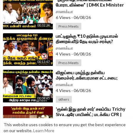
போராடவில்லை” | DMK Ex Minister
MRK Panneer Selvam | Press Meet
சாணக்யா
|TVK Govt
6 Views
·
06/08/26
00:32:24
Press Meets
⁣பாட்டிலுக்கு ₹10 தடுக்க முடியாமல்
திணறல்.வீடு தேடி வரும் சரக்கு?
Minister Vignesh Press Meet | TVK
சாணக்யா
4 Views
·
06/08/26
00:13:47
Press Meets
⁣விஜய்யை புகழ்ந்து தள்ளிய
அமைச்சர்..களேபரமான சட்டசபை;
அதிரடி காட்டிய சபாநாயகர் | TN
சாணக்யா
Assembly 2026
4 Views
·
06/08/26
00:04:45
others
⁣'ரூல்ஸ் இது தான் சார்’ சலம்பிய Trichy
Siva...ஒரே பாயிண்ட்; மடக்கிய CPR |
Parliament 2026
சாணக்யா
This website uses cookies to ensure you get the best experience
6 Views
·
06/08/26
on our website.
Learn More