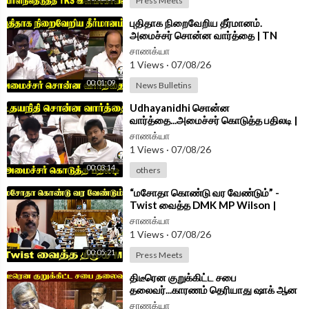
Press Meets
⁣புதிதாக நிறைவேறிய தீர்மானம்.
அமைச்சர் சொன்ன வார்த்தை | TN
Assembly 2026 | DMK | TVK
சாணக்யா
1 Views
·
07/08/26
00:01:09
News Bulletins
⁣Udhayanidhi சொன்ன
வார்த்தை...அமைச்சர் கொடுத்த பதிலடி |
Minister Vinoth Speech TN
சாணக்யா
Assembly 2026
1 Views
·
07/08/26
00:03:14
others
⁣“மசோதா கொண்டு வர வேண்டும்” -
Twist வைத்த DMK MP Wilson |
Press Meet | Delhi
சாணக்யா
1 Views
·
07/08/26
00:05:21
Press Meets
⁣திடீரென குறுக்கிட்ட சபை
தலைவர்...காரணம் தெரியாது ஷாக் ஆன
Sudhish | Parliament Session 2026
சாணக்யா