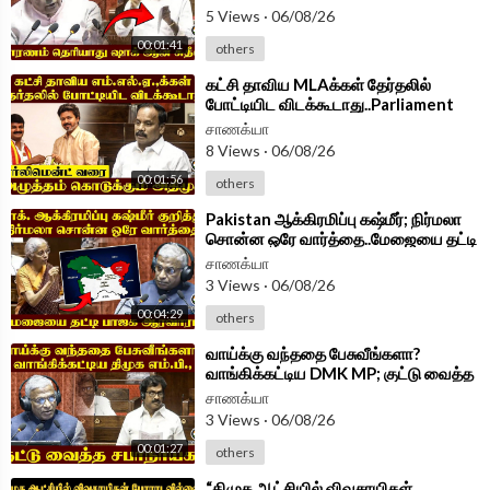
5 Views
·
06/08/26
00:01:41
others
⁣கட்சி தாவிய MLAக்கள் தேர்தலில்
போட்டியிட விடக்கூடாது..Parliament
வரை..அழுத்தம் கொடுக்கும் ADMK
சாணக்யா
8 Views
·
06/08/26
00:01:56
others
⁣Pakistan ஆக்கிரமிப்பு கஷ்மீர்; நிர்மலா
சொன்ன ஒரே வார்த்தை..மேஜையை தட்டி
BJPஆரவாரம் | Parliament 2026
சாணக்யா
3 Views
·
06/08/26
00:04:29
others
⁣வாய்க்கு வந்ததை பேசுவீங்களா?
வாங்கிக்கட்டிய DMK MP; குட்டு வைத்த
சபாநாயகர் | Parliament 2026
சாணக்யா
3 Views
·
06/08/26
00:01:27
others
⁣“திமுக ஆட்சியில் விவசாயிகள்