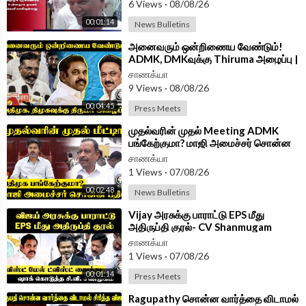
6 Views
·
08/08/26
Android App -
https://play.google.com/store/....apps/details?id=
00:01:14
News Bulletins
com.
⁣அனைவரும் ஒன்றிணைய வேண்டும்!
ADMK, DMKவுக்கு Thiruma அழைப்பு |
VCK
சாணக்யா
9 Views
·
08/08/26
00:04:45
Press Meets
⁣முதல்வரின் முதல் Meeting ADMK
பங்கேற்குமா? மாஜி அமைச்சர் சொன்ன
பதில் | osmanikandan pressmeet
சாணக்யா
1 Views
·
07/08/26
00:02:48
News Bulletins
⁣Vijay அரசுக்கு பாராட்டு EPS மீது
அதிருப்தி குரல்- CV Shanmugam
PressMeet | ADMK | TVK |
சாணக்யா
1 Views
·
07/08/26
00:01:14
Press Meets
⁣Ragupathy சொன்ன வார்த்தை விடாமல்