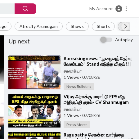
My Account
Page
Atrocity Arumugam
Shows
Shorts
LIVE
Autoplay
Up next
⁣#breakingnews: "நுழைவுத் தேர்வு
வேண்டாம்" Stand எடுத்த விஜய்!! |
CM Vijay Letter To PM Modi
சாணக்யா
1 Views
·
07/08/26
00:01:48
News Bulletins
⁣Vijay அரசுக்கு பாராட்டு EPS மீது
அதிருப்தி குரல்- CV Shanmugam
PressMeet | ADMK | TVK |
சாணக்யா
1 Views
·
07/08/26
00:01:14
Press Meets
⁣Ragupathy சொன்ன வார்த்தை