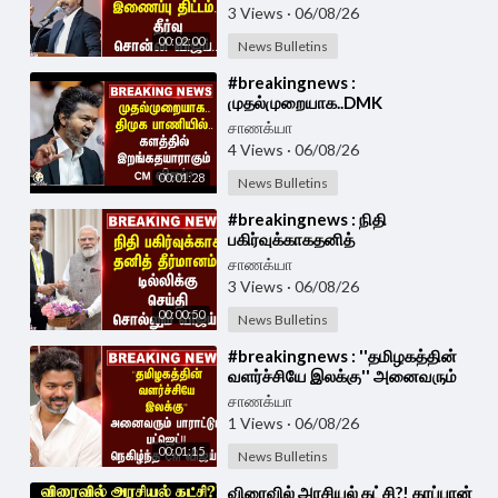
Government
3 Views
·
06/08/26
00:02:00
News Bulletins
⁣#breakingnews :
முதல்முறையாக..DMK
பாணியில்..களத்தில் இறங்க
சாணக்யா
தயாராகும் CM Vijay? | TVK Govt
4 Views
·
06/08/26
00:01:28
News Bulletins
⁣#breakingnews : நிதி
பகிர்வுக்காகதனித்
தீர்மானம்..டில்லிக்கு செய்தி சொல்லும்
சாணக்யா
Vijay | TVK Government
3 Views
·
06/08/26
00:00:50
News Bulletins
⁣#breakingnews : ''தமிழகத்தின்
வளர்ச்சியே இலக்கு'' அனைவரும்
பாராட்டும் Budget!! நெகிழ்ந்த CM
சாணக்யா
Vijay!!
1 Views
·
06/08/26
00:01:15
News Bulletins
⁣விரைவில் அரசியல் கட்சி?! கரப்பான்