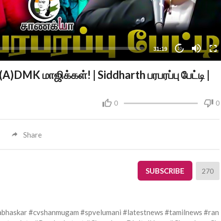
31:19
10
A)DMK மாஜிக்கள்! | Siddharth பரபரப்பு பேட்டி |
0
0
Share
SUBSCRIBE
270
abhaskar #cvshanmugam #spvelumani #latestnews #tamilnews #ran