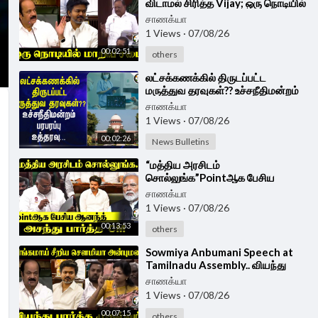
விடாமல் சிரித்த Vijay; ஒரு நொடியில்
மாறிய சபை | TN Assembly 2026
சாணக்யா
1 Views
·
07/08/26
00:02:51
others
⁣லட்சக்கணக்கில் திருடப்பட்ட
மருத்துவ தரவுகள்?? உச்சநீதிமன்றம்
பரபரப்பு உத்தரவு... | Vitraya
சாணக்யா
1 Views
·
07/08/26
00:02:26
News Bulletins
⁣“மத்திய அரசிடம்
சொல்லுங்க”Pointஆக பேசிய
ஆனந்த் அசந்து பார்த்த Vijay | N
சாணக்யா
Anand Speech at TN Assembly
1 Views
·
07/08/26
00:13:53
others
⁣Sowmiya Anbumani Speech at
Tamilnadu Assembly.. வியந்து
பார்த்த CM Vijay | PMK | TVK
சாணக்யா
1 Views
·
07/08/26
00:07:15
others