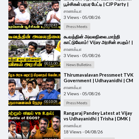
பூச்சிகள் பரபர பேட்டி | CJP Party |
Press Meet
சாணக்யா
3 Views
·
05/08/26
00:02:43
Press Meets
⁣கூவத்தின் அவலநிலை..மாற்றி
காட்டுவோம்! Vijay அரசின் சபதம்! |
CM Vijay | TVK Government
சாணக்யா
3 Views
·
05/08/26
00:11:00
News Bulletins
⁣Thirumavalavan Pressmeet TVK
Government | Udhayanidhi | CM
Vijay | VCK
சாணக்யா
2 Views
·
05/08/26
00:10:09
Press Meets
⁣Rangaraj Pandey Latest at Vijay
vs Udhayanidhi | Trisha | DMK |
TVK | Stalin | Police | TN Govt
சாணக்யா
18 Views
·
04/08/26