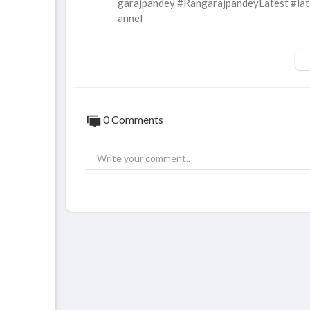
garajpandey #RangarajpandeyLatest #la
annel
சாணக்யா!
அரசியல், சமூக பிரச்சனை , அறிவியல் , கலாச
ங்கும் ஊடகம்.
0 Comments
A Tamil media channel focusing on ,
Politics, Social issues, Science , Culture,
Connect with Chanakyaa:
SUBSCRIBE US to get the latest news upd
Visit Chanakyaa Website -
https://chanaky
Like Chanakyaa on Facebook -
https://ww
Follow Chanakyaa on Twitter -
https://tw
Follow Chanakyaa on Instagram -
https:/