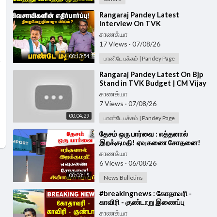
⁣Rangaraj Pandey Latest
Interview On TVK
Government's Agri Budget | CM
சாணக்யா
Vijay | EPS | Udhayanidhi |DMK
17 Views
·
07/08/26
00:13:54
பாண்டே பக்கம் | Pandey Page
⁣Rangaraj Pandey Latest On Bjp
Stand in TVK Budget | CM Vijay
| Nainar Nagenthran | Vinoth |
சாணக்யா
Wilson
7 Views
·
07/08/26
00:04:29
பாண்டே பக்கம் | Pandey Page
⁣தேசம் ஒரு பார்வை : எத்தனால்
இறக்குமதி! ஏவுகணை சோதனை!
இன்றைய பரபரப்பு
சாணக்யா
6 Views
·
06/08/26
00:03:15
News Bulletins
⁣#breakingnews : கோதாவரி -
காவிரி - குண்டாறு இணைப்பு
திட்டம்... தீர்வு சொன்ன Vijay...| TVK
சாணக்யா