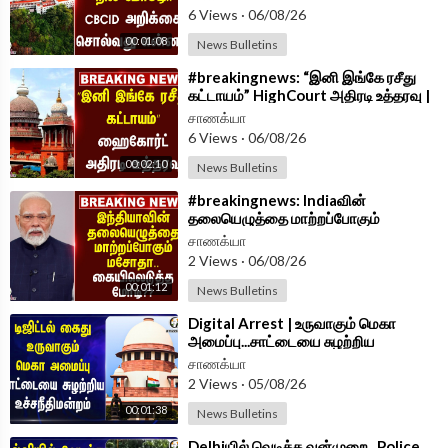
6 Views
·
06/08/26
00:01:08
News Bulletins
⁣#breakingnews: “இனி இங்கே ரசீது
கட்டாயம்” HighCourt அதிரடி உத்தரவு |
TASMAC | Online Sale
சாணக்யா
6 Views
·
06/08/26
00:02:10
News Bulletins
⁣#breakingnews: Indiaவின்
தலையெழுத்தை மாற்றப்போகும்
மசோதா.. கையிலெடுத்த Modi?? | Delhi
சாணக்யா
2 Views
·
06/08/26
00:01:12
News Bulletins
⁣Digital Arrest | உருவாகும் மெகா
அமைப்பு...சாட்டையை சுழற்றிய
Supreme Court | India
சாணக்யா
2 Views
·
05/08/26
00:01:38
News Bulletins
⁣Delhiயில் வெடித்த வன்முறை.. Police