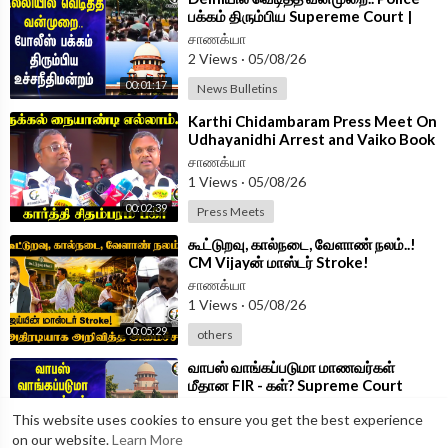
பக்கம் திரும்பிய Supereme Court |
CJP
சாணக்யா
2 Views
·
05/08/26
00:01:17
News Bulletins
⁣Karthi Chidambaram Press Meet On
Udhayanidhi Arrest and Vaiko Book
Launch | TVK Govt | Congress
சாணக்யா
1 Views
·
05/08/26
00:02:39
Press Meets
⁣கூட்டுறவு, கால்நடை, வேளாண் நலம்..!
CM Vijayன் மாஸ்டர் Stroke!
அதிரடியாக அறிவித்த அமைச்சர் | TVK
சாணக்யா
GOVT
1 Views
·
05/08/26
00:05:29
others
⁣வாபஸ் வாங்கப்படுமா மாணவர்கள்
மீதான FIR - கள்? Supreme Court
அதிரடி உத்தரவு...
சாணக்யா
This website uses cookies to ensure you get the best experience
1 Views
·
05/08/26
on our website.
Learn More