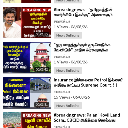
News Bulletins
⁣#breakingnews : ''தமிழகத்தின்
வளர்ச்சியே இலக்கு'' அனைவரும்
பாராட்டும் Budget!! நெகிழ்ந்த CM
சாணக்யா
Vijay!!
1 Views
·
06/08/26
00:01:15
News Bulletins
⁣"ஒரு மாதத்துக்குள் முடிவெடுக்க
வேண்டும்" மாநில அரசுகளுக்கு
Supreme Court கெடு!
சாணக்யா
1 Views
·
06/08/26
00:01:42
News Bulletins
⁣Insurance இல்லைனா Petrol இல்லை?
அதிரடி காட்டிய Supreme Court!! |
Delhi
சாணக்யா
15 Views
·
06/08/26
00:01:31
News Bulletins
⁣#breakingnews: Palani Kovil Land
Scam.. CBCID அறிக்கை சொல்வது
என்ன? | HRCE
சாணக்யா