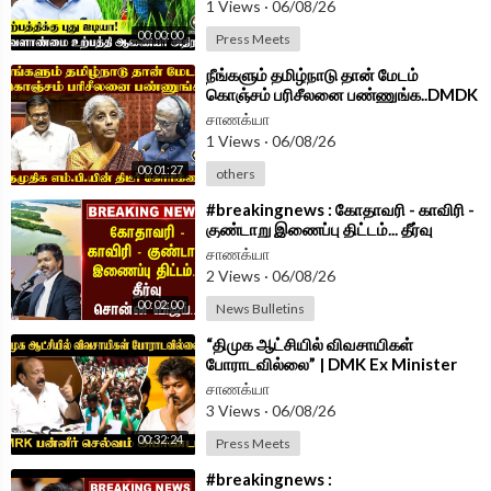
1 Views
·
06/08/26
00:00:00
Press Meets
Android App -
https://play.google.com/store/....apps/details?id=
com.
⁣நீங்களும் தமிழ்நாடு தான் மேடம்
கொஞ்சம் பரிசீலனை பண்ணுங்க..DMDK
MPயின் திடீர் கோரிக்கை
சாணக்யா
1 Views
·
06/08/26
00:01:27
others
⁣#breakingnews : கோதாவரி - காவிரி -
குண்டாறு இணைப்பு திட்டம்... தீர்வு
சொன்ன Vijay...| TVK Government
சாணக்யா
2 Views
·
06/08/26
00:02:00
News Bulletins
⁣“திமுக ஆட்சியில் விவசாயிகள்
போராடவில்லை” | DMK Ex Minister
MRK Panneer Selvam | Press Meet
சாணக்யா
|TVK Govt
3 Views
·
06/08/26
00:32:24
Press Meets
⁣#breakingnews :