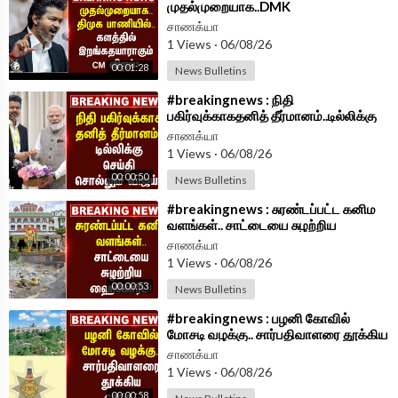
முதல்முறையாக..DMK
பாணியில்..களத்தில் இறங்க தயாராகும்
சாணக்யா
CM Vijay? | TVK Govt
1 Views
·
06/08/26
00:01:28
News Bulletins
⁣#breakingnews : நிதி
பகிர்வுக்காகதனித் தீர்மானம்..டில்லிக்கு
செய்தி சொல்லும் Vijay | TVK
சாணக்யா
Government
1 Views
·
06/08/26
00:00:50
News Bulletins
⁣#breakingnews : சுரண்டப்பட்ட கனிம
வளங்கள்.. சாட்டையை சுழற்றிய
Highcourt!! | Madurai
சாணக்யா
1 Views
·
06/08/26
00:00:53
News Bulletins
⁣#breakingnews : பழனி கோவில்
மோசடி வழக்கு.. சார்பதிவாளரை தூக்கிய
CBCID.. | TVK Government
சாணக்யா
1 Views
·
06/08/26
00:00:58