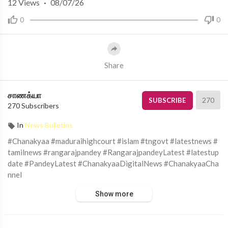
12
Views
·
08/07/26
0
0
Share
சாணக்யா
270
SUBSCRIBE
270 Subscribers
In
News Bulletins
#Chanakyaa #maduraihighcourt #islam #tngovt #latestnews #
tamilnews #rangarajpandey #RangarajpandeyLatest #latestup
date #PandeyLatest #ChanakyaaDigitalNews #ChanakyaaCha
nnel
Show more
சாணக்யா!
அரசியல், சமூக பிரச்சனை , அறிவியல் , கலாச்சாரம் , விளையாட்டு ,