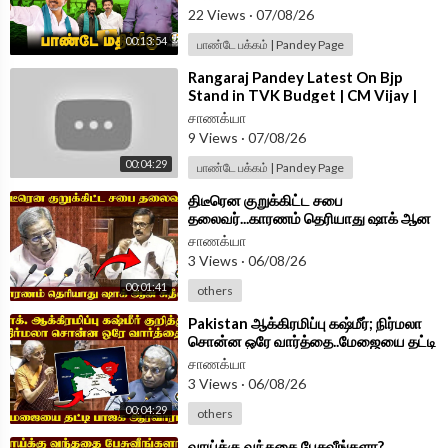
22 Views
·
07/08/26
00:13:54
பாண்டே பக்கம் | Pandey Page
⁣Rangaraj Pandey Latest On Bjp
Stand in TVK Budget | CM Vijay |
Nainar Nagenthran | Vinoth |
சாணக்யா
Wilson
9 Views
·
07/08/26
00:04:29
பாண்டே பக்கம் | Pandey Page
⁣திடீரென குறுக்கிட்ட சபை
தலைவர்...காரணம் தெரியாது ஷாக் ஆன
Sudhish | Parliament Session 2026
சாணக்யா
3 Views
·
06/08/26
00:01:41
others
⁣Pakistan ஆக்கிரமிப்பு கஷ்மீர்; நிர்மலா
சொன்ன ஒரே வார்த்தை..மேஜையை தட்டி
BJPஆரவாரம் | Parliament 2026
சாணக்யா
3 Views
·
06/08/26
00:04:29
others
⁣வாய்க்கு வந்ததை பேசுவீங்களா?