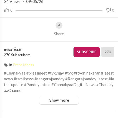
34
Views
·
09/05/26
0
0
Share
சாணக்யா
270
SUBSCRIBE
270 Subscribers
In
Press Meets
#Chanakyaa #pressmeet #tvkvijay #tvk #ttvdhinakaran #latest
news #tamilnews #rangarajpandey #RangarajpandeyLatest #la
testupdate #PandeyLatest #ChanakyaaDigitalNews #Chanaky
aaChannel
Show more
சாணக்யா!
அரசியல், சமூக பிரச்சனை , அறிவியல் , கலாச்சாரம் , விளையாட்டு ,