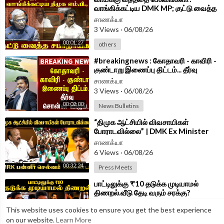
வாங்கிக்கட்டிய DMK MP; குட்டு வைத்த
சபாநாயகர் | Parliament 2026
சாணக்யா
3 Views
·
06/08/26
00:01:27
others
⁣#breakingnews : கோதாவரி - காவிரி -
குண்டாறு இணைப்பு திட்டம்... தீர்வு
சொன்ன Vijay...| TVK Government
சாணக்யா
3 Views
·
06/08/26
00:02:00
News Bulletins
⁣“திமுக ஆட்சியில் விவசாயிகள்
போராடவில்லை” | DMK Ex Minister
MRK Panneer Selvam | Press Meet
சாணக்யா
|TVK Govt
6 Views
·
06/08/26
00:32:24
Press Meets
⁣பாட்டிலுக்கு ₹10 தடுக்க முடியாமல்
திணறல்.வீடு தேடி வரும் சரக்கு?
Minister Vignesh Press Meet | TVK
சாணக்யா
This website uses cookies to ensure you get the best experience
4 Views
·
06/08/26
on our website.
Learn More