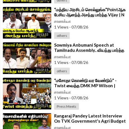
others
⁣“மத்திய அரசிடம் சொல்லுங்க”Pointஆக
பேசிய ஆனந்த் அசந்து பார்த்த Vijay | N
Anand Speech at TN Assembly
சாணக்யா
1 Views
·
07/08/26
00:13:53
others
⁣Sowmiya Anbumani Speech at
Tamilnadu Assembly.. வியந்து பார்த்த
CM Vijay | PMK | TVK
சாணக்யா
1 Views
·
07/08/26
00:07:15
others
⁣“மசோதா கொண்டு வர வேண்டும்” -
Twist வைத்த DMK MP Wilson |
Press Meet | Delhi
சாணக்யா
1 Views
·
07/08/26
00:05:21
Press Meets
⁣Rangaraj Pandey Latest Interview
On TVK Government's Agri Budget
| CM Vijay | EPS | Udhayanidhi |DMK
சாணக்யா