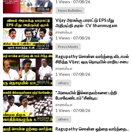
1 Views
·
07/08/26
00:01:48
News Bulletins
Android App -
https://play.google.com/store/....apps/details?id=
com.
⁣Vijay அரசுக்கு பாராட்டு EPS மீது
அதிருப்தி குரல்- CV Shanmugam
PressMeet | ADMK | TVK |
சாணக்யா
1 Views
·
07/08/26
00:01:14
Press Meets
⁣Ragupathy சொன்ன வார்த்தை விடாமல்
சிரித்த Vijay; ஒரு நொடியில் மாறிய சபை
| TN Assembly 2026
சாணக்யா
1 Views
·
07/08/26
00:02:51
others
⁣"அவையில் இல்லாதவர்களை பற்றி
பேசவேண்டாம்"சீண்டிய
DMK;கொதித்தெழுந்த Congress | TN
சாணக்யா
Assembly 2026
1 Views
·
07/08/26
00:02:49
others
⁣Ragupathy சொன்ன ஒற்றை வார்த்தை...