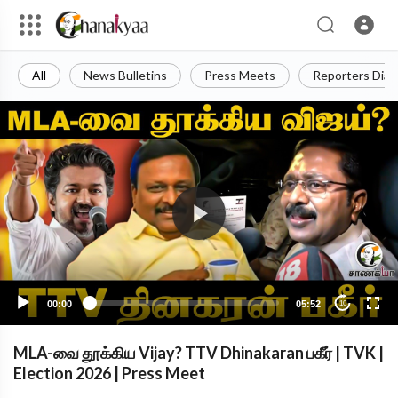
All
News Bulletins
Press Meets
Reporters Diar
00:00
05:52
10
MLA-வை தூக்கிய Vijay? TTV Dhinakaran பகீர் | TVK |
Election 2026 | Press Meet