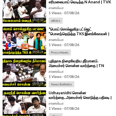
எரிமலையாய் வெடித்த N Anand | TVK
Govt | DMK | Assembly 2026
சாணக்யா
1 Views
·
07/08/26
00:19:03
others
⁣“பொய் சொல்லுகிற பட்ஜெட்
”பொளந்தெடுத்த TKS இளங்கோவன் |
Press Meet | DMK
சாணக்யா
1 Views
·
07/08/26
00:02:16
Press Meets
⁣புதிதாக நிறைவேறிய தீர்மானம்.
அமைச்சர் சொன்ன வார்த்தை | TN
Assembly 2026 | DMK | TVK
சாணக்யா
1 Views
·
07/08/26
00:01:09
News Bulletins
⁣Udhayanidhi சொன்ன
வார்த்தை...அமைச்சர் கொடுத்த பதிலடி |
Minister Vinoth Speech TN
சாணக்யா
Assembly 2026
1 Views
·
07/08/26
00:03:14