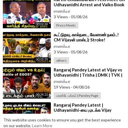
Udhayanidhi Arrest and Vaiko Book
Launch | TVK Govt | Congress
சாணக்யா
3 Views
·
05/08/26
00:02:39
Press Meets
⁣கூட்டுறவு, கால்நடை, வேளாண் நலம்..!
CM Vijayன் மாஸ்டர் Stroke!
அதிரடியாக அறிவித்த அமைச்சர் | TVK
சாணக்யா
GOVT
3 Views
·
05/08/26
00:05:29
others
⁣Rangaraj Pandey Latest at Vijay vs
Udhayanidhi | Trisha | DMK | TVK |
Stalin | Police | TN Govt
சாணக்யா
19 Views
·
04/08/26
00:24:22
பாண்டே பக்கம் | Pandey Page
⁣Rangaraj Pandey Latest |
Udhayanidhi-யை முடக்க Vijay
Sketch? | Vijay | Trisha | DMK | TVK
சாணக்யா
This website uses cookies to ensure you get the best experience
| TN Govt
14 Views
·
04/08/26
on our website.
Learn More