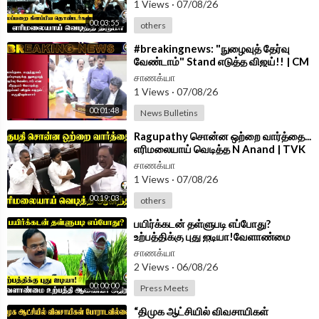
1 Views
·
07/08/26
chanakyaa_tv/?hl=en
00:03:55
others
Android App -
https://play.google.com/store/....apps/details?id=
⁣#breakingnews: "நுழைவுத் தேர்வு
com.
வேண்டாம்" Stand எடுத்த விஜய்!! | CM
Vijay Letter To PM Modi
சாணக்யா
1 Views
·
07/08/26
00:01:48
News Bulletins
⁣Ragupathy சொன்ன ஒற்றை வார்த்தை...
எரிமலையாய் வெடித்த N Anand | TVK
Govt | DMK | Assembly 2026
சாணக்யா
1 Views
·
07/08/26
00:19:03
others
⁣பயிர்க்கடன் தள்ளுபடி எப்போது?
உற்பத்திக்கு புது ஐடியா!வேளாண்மை
உற்பத்தி ஆணையர் அதிரடி | TVK Govt
சாணக்யா
2 Views
·
06/08/26
00:00:00
Press Meets
⁣“திமுக ஆட்சியில் விவசாயிகள்