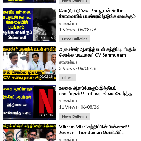
News Bulletins
⁣கொடூர படு*லை..! உடலுடன் Selfie..
கோவையில் பயங்கரம்!நடுங்க வைக்கும்
பின்னணி | Kovai
சாணக்யா
1 Views
·
06/08/26
00:01:16
News Bulletins
⁣அமைச்சர் ஆனந்த் உடன் சந்திப்பு! “பதில்
சொல்ல முடியாது" CV Sanmugam
ஆவேசம் | Press Meet
சாணக்யா
3 Views
·
06/08/26
00:02:19
others
⁣உலகை ஆளப்போகும் இந்தியப்
படைப்புகள்!! Indiaவுடன் கைகோர்த்த
Netflix! | Narendra Modi | Ted
சாணக்யா
Sarandos
11 Views
·
06/08/26
00:01:36
News Bulletins
⁣Vikram Misri சந்திப்பின் பின்னணி!
Jeevan Thondaman வெளியிட்ட
முக்கிய தகவல் | India | Srilanka
சாணக்யா