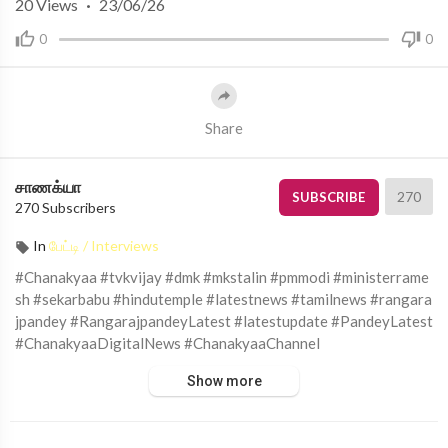
20
Views
·
23/06/26
0
0
Share
சாணக்யா
270
SUBSCRIBE
270 Subscribers
In
பேட்டி / Interviews
#Chanakyaa #tvkvijay #dmk #mkstalin #pmmodi #ministerrame
sh #sekarbabu #hindutemple #latestnews #tamilnews #rangara
jpandey #RangarajpandeyLatest #latestupdate #PandeyLatest
#ChanakyaaDigitalNews #ChanakyaaChannel
Show more
சாணக்யா!
அரசியல், சமூக பிரச்சனை , அறிவியல் , கலாச்சாரம் , விளையாட்டு ,