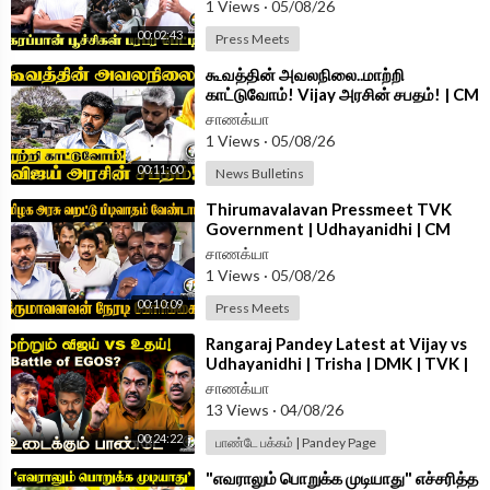
1 Views
·
05/08/26
00:02:43
Press Meets
Android App -
https://play.google.com/store/....apps/details?id=
com.
⁣கூவத்தின் அவலநிலை..மாற்றி
காட்டுவோம்! Vijay அரசின் சபதம்! | CM
Vijay | TVK Government
சாணக்யா
1 Views
·
05/08/26
00:11:00
News Bulletins
⁣Thirumavalavan Pressmeet TVK
Government | Udhayanidhi | CM
Vijay | VCK
சாணக்யா
1 Views
·
05/08/26
00:10:09
Press Meets
⁣Rangaraj Pandey Latest at Vijay vs
Udhayanidhi | Trisha | DMK | TVK |
Stalin | Police | TN Govt
சாணக்யா
13 Views
·
04/08/26
00:24:22
பாண்டே பக்கம் | Pandey Page
⁣"எவராலும் பொறுக்க முடியாது" எச்சரித்த