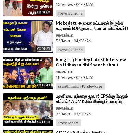
13 Views
·
04/08/26
00:01:00
News Bulletins
⁣Mekedatu அணை கட்டமால் இருக்க
காரணம் BJP தான்... Nainar விளக்கம்!!
| CM Vijay | DK Shivakumar
சாணக்யா
5 Views
·
04/08/26
00:01:25
News Bulletins
⁣Rangaraj Pandey Latest Interview
On Udhayanidhi Speech about
Trisha | DMK | TVK | CM Vijay |
சாணக்யா
Tanjore
18 Views
·
03/08/26
00:19:43
பாண்டே பக்கம் | Pandey Page
⁣பதவியை ஏற்காத மூவர்! EPSக்கு மேலும்
சிக்கல்? ADMKவில் மீண்டும் பரபரப்பு |
SP Velumani Press Meet
சாணக்யா
7 Views
·
03/08/26
00:11:15
Press Meets
⁣ADMK-விலிருந்து விலகிய