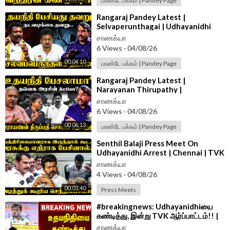
பாண்டே பக்கம் | Pandey Page
⁣Rangaraj Pandey Latest |
Selvaperunthagai | Udhayanidhi
Arrest | Vijay | Trisha | DMK | TVK |
சாணக்யா
Stalin
6 Views
·
04/08/26
00:04:10
பாண்டே பக்கம் | Pandey Page
⁣Rangaraj Pandey Latest |
Narayanan Thirupathy |
Udhayanidhi Arrest | Vijay | Trisha |
சாணக்யா
DMK | TVK
6 Views
·
04/08/26
00:06:13
பாண்டே பக்கம் | Pandey Page
⁣Senthil Balaji Press Meet On
Udhayanidhi Arrest | Chennai | TVK
| DMK | CM Vijay
சாணக்யா
4 Views
·
04/08/26
00:03:40
Press Meets
⁣#breakingnews: Udhayanidhiயை
கண்டித்து, இன்று TVK ஆர்ப்பாட்டம்!! |
CM Vijay
சாணக்யா