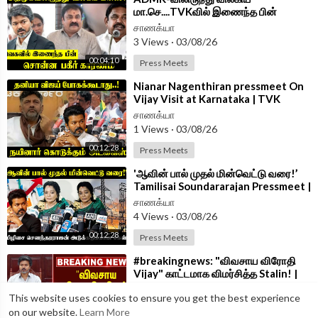
மா.செ....TVKவில் இணைந்த பின்
சொன்ன பகீர் காரணம் | Press Meet |
சாணக்யா
CM Vijay
3 Views
·
03/08/26
00:04:10
Press Meets
⁣Nianar Nagenthiran pressmeet On
Vijay Visit at Karnataka | TVK
Government | CM Vijay | BJP
சாணக்யா
1 Views
·
03/08/26
00:12:28
Press Meets
⁣'ஆவின் பால் முதல் மின்வெட்டு வரை!’
Tamilisai Soundararajan Pressmeet |
BJP | TVK | CM Vijay
சாணக்யா
4 Views
·
03/08/26
00:12:28
Press Meets
⁣#breakingnews: "விவசாய விரோதி
Vijay" காட்டமாக விமர்சித்த Stalin! |
DMK | TVK
சாணக்யா
This website uses cookies to ensure you get the best experience
10 Views
·
03/08/26
on our website.
Learn More