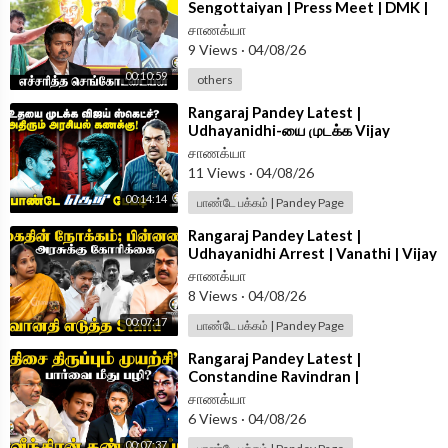
Sengottaiyan | Press Meet | DMK |
TVK | CM Vijay | Udhayanidhi
சாணக்யா
9 Views
·
04/08/26
00:10:59
others
⁣Rangaraj Pandey Latest |
Udhayanidhi-யை முடக்க Vijay
Sketch? | Vijay | Trisha | DMK | TVK
சாணக்யா
| TN Govt
11 Views
·
04/08/26
00:14:14
பாண்டே பக்கம் | Pandey Page
⁣Rangaraj Pandey Latest |
Udhayanidhi Arrest | Vanathi | Vijay
| Trisha | TVK | DMK
சாணக்யா
8 Views
·
04/08/26
00:07:17
பாண்டே பக்கம் | Pandey Page
⁣Rangaraj Pandey Latest |
Constandine Ravindran |
Udhayanidhi Arrest | Vijay | Trisha |
சாணக்யா
DMK | TVK
6 Views
·
04/08/26
00:07:37