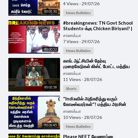
clearance
4 Views
·
29/07/26
00:01:30
News Bulletins
⁣#breakingnews: TN Govt School
Students-க்கு Chicken Biriyani? |
Rajmohan | School Education
சாணக்யா
Dept
7 Views
·
29/07/26
00:00:52
News Bulletins
⁣காங். ஆட்சியின் தேர்வு
முறைகேடுகள் லிஸ்ட் போட்ட மத்திய
அமைச்சர் | #shorts | #chanakyaa
சாணக்யா
11 Views
·
28/07/26
00:02:58
Shorts
⁣"Indiaவில் அதிகரித்து வரும்
கோடீஸ்வரர்கள்"! மத்திய அரசின்
கொள்கை முடிவுகளால் கிடைத்த
சாணக்யா
வெற்றி!
10 Views
·
28/07/26
00:01:45
News Bulletins
⁣Please NEET வேணாம்னு