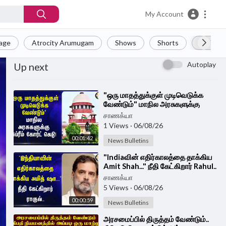
My Account
Page
Atrocity Arumugam
Shows
Shorts
LIVE
Autoplay
Up next
⁣"ஒரு மாதத்துக்குள் முடிவெடுக்க
வேண்டும்" மாநில அரசுகளுக்கு
Supreme Court கெடு!
சாணக்யா
1 Views
·
06/08/26
00:01:42
News Bulletins
⁣"Indiaவின் எதிர்காலத்தை தாக்கிய
Amit Shah..." நீதி கேட்கிறார் Rahul..
| BJP | Congress
சாணக்யா
5 Views
·
06/08/26
00:00:59
News Bulletins
⁣அரசமைப்பில் திருத்தம் வேண்டும்..