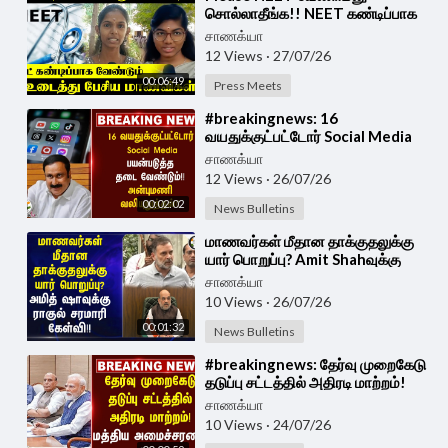
சொல்லாதீங்க!! NEET கண்டிப்பாக
வேண்டும்?? உடைத்து பேசிய
சாணக்யா
மாணவிகள் | Tiruppur
12 Views
·
27/07/26
00:06:49
Press Meets
⁣#breakingnews: 16
வயதுக்குட்பட்டோர் Social Media
பயன்படுத்த தடை வேண்டும் |
சாணக்யா
Anbumani Ramadoss
12 Views
·
26/07/26
00:02:02
News Bulletins
⁣மாணவர்கள் மீதான தாக்குதலுக்கு
யார் பொறுப்பு? Amit Shahவுக்கு
Rahul சரமாரி கேள்வி | Delhi |
சாணக்யா
NEET
10 Views
·
26/07/26
00:01:32
News Bulletins
⁣#breakingnews: தேர்வு முறைகேடு
தடுப்பு சட்டத்தில் அதிரடி மாற்றம்!
மத்திய அமைச்சரவை ஒப்புதல்!
சாணக்யா
10 Views
·
24/07/26