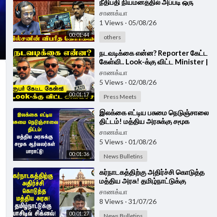
நீதிபதி நியமனத்தில் அப்படி ஒரு
மாற்றம்...வில்சனின் விபரீத
சாணக்யா
கோரிக்கை
1 Views
·
05/08/26
00:01:44
others
⁣நடவடிக்கை என்ன? Reporter கேட்ட
கேள்வி.. Look-க்கு விட்ட Minister |
Srinath
சாணக்யா
5 Views
·
02/08/26
00:01:17
Press Meets
⁣இலக்கை எட்டிய பசுமை நெடுஞ்சாலை
திட்டம்! மத்திய அரசுக்கு சமூக
ஆர்வலர்கள் பாராட்டு!
சாணக்யா
5 Views
·
01/08/26
00:01:36
News Bulletins
⁣கர்நாடகத்திற்கு அதிர்ச்சி கொடுத்த
மத்திய அரசு! தமிழ்நாட்டுக்கு
பாசிடிவ் சிக்னல்! | Mekedatu
சாணக்யா
8 Views
·
31/07/26
00:01:27
News Bulletins