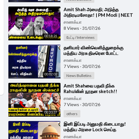
⁣Amit Shah அமைதி; அடுத்த
அதிரடிமசோதா! | PM Modi | NEET
| FCRA Bill | Parliament | BJP |
சாணக்யா
Congress
8 Views
·
31/07/26
00:18:21
பேட்டி / Interviews
⁣தனியார் விண்வெளித்துறைக்கு
மத்திய அரசு திடீரென போட்ட
விதிகள் | ISRO | India
சாணக்யா
7 Views
·
30/07/26
00:02:02
News Bulletins
⁣Amit Shahவை பதவி நீக்க
Rahulலின் நூதன sketch!!
மாணவர்களே உஷார்.. | Congress |
சாணக்யா
BJP
7 Views
·
30/07/26
00:20:37
others
⁣இனி இப்படி அனுமதி கிடையாது!
மத்திய அரசை Lock செய்த
Supreme Court | Environmental
சாணக்யா